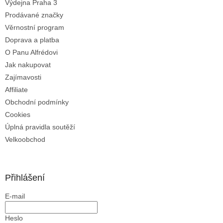
v
Výdejna Praha 3
k
Prodávané značky
y
Věrnostní program
v
ý
Doprava a platba
p
O Panu Alfrédovi
i
Jak nakupovat
s
u
Zajímavosti
Affiliate
Obchodní podmínky
Cookies
Úplná pravidla soutěží
Velkoobchod
Přihlášení
E-mail
Heslo