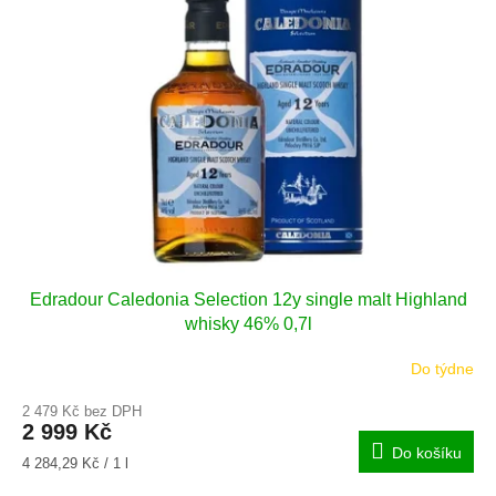
i
r
s
o
p
d
r
u
o
k
d
t
u
ů
k
t
ů
Edradour Caledonia Selection 12y single malt Highland
whisky 46% 0,7l
Do týdne
2 479 Kč bez DPH
2 999 Kč
Do košíku
Měrná
4 284,29 Kč / 1 l
cena: