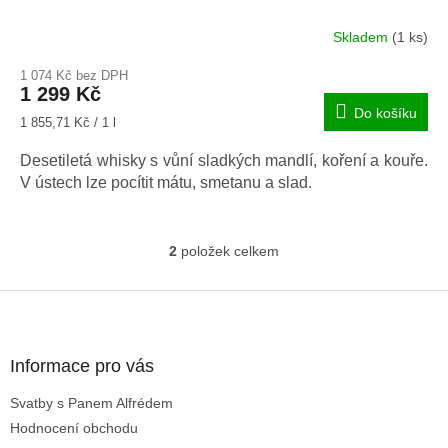
Skladem
(1 ks)
Průměrné
hodnocení
1 074 Kč bez DPH
produktu
1 299 Kč
je
Do košíku
1,0
Měrná
1 855,71 Kč / 1 l
z
cena:
5
Desetiletá whisky s vůní sladkých mandlí, koření a kouře.
hvězdiček.
V ústech lze pocítit mátu, smetanu a slad.
2
položek celkem
O
v
l
Z
á
á
d
p
a
a
Informace pro vás
c
t
í
Svatby s Panem Alfrédem
í
p
Hodnocení obchodu
r