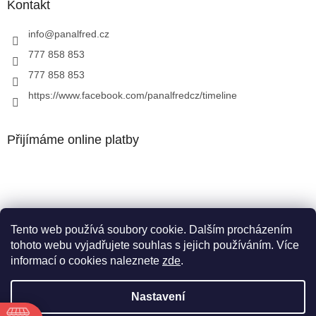
Kontakt
info
@
panalfred.cz
777 858 853
777 858 853
https://www.facebook.com/panalfredcz/timeline
Přijímáme online platby
Tento web používá soubory cookie. Dalším procházením
Facebook
tohoto webu vyjadřujete souhlas s jejich používáním. Více
informací o cookies naleznete
zde
.
Nastavení
Vytvořil Shoptet