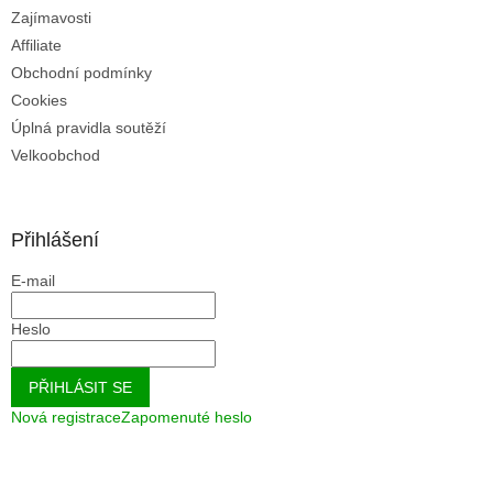
u
Zajímavosti
Affiliate
Obchodní podmínky
Cookies
Úplná pravidla soutěží
Velkoobchod
Přihlášení
E-mail
Heslo
PŘIHLÁSIT SE
Nová registrace
Zapomenuté heslo