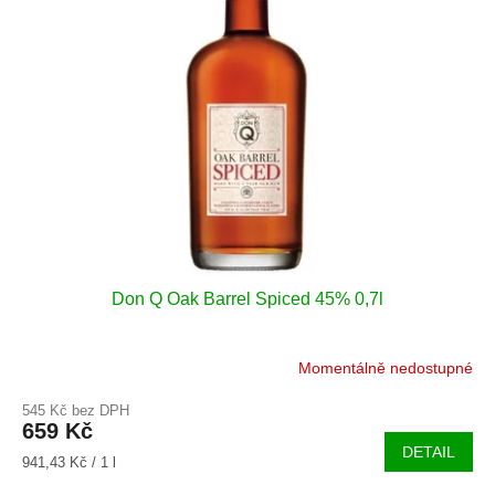
i
r
s
o
p
d
r
u
o
k
d
t
u
ů
k
t
ů
Don Q Oak Barrel Spiced 45% 0,7l
Momentálně nedostupné
545 Kč bez DPH
659 Kč
DETAIL
Měrná
941,43 Kč / 1 l
cena: