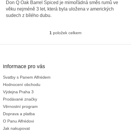
Don Q Oak Barrel Spiced je mimořádná směs rumů ve
věku nejméně 3 let, která byla uložena v amerických
sudech z bílého dubu.
1
položek celkem
O
v
l
Z
á
á
d
p
a
a
Informace pro vás
c
t
í
Svatby s Panem Alfrédem
í
p
Hodnocení obchodu
r
v
Výdejna Praha 3
k
Prodávané značky
y
Věrnostní program
v
ý
Doprava a platba
p
O Panu Alfrédovi
i
Jak nakupovat
s