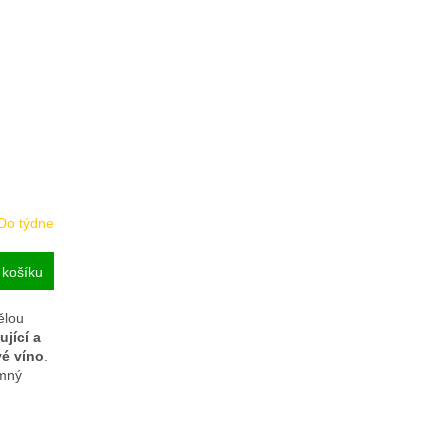
Do týdne
 košíku
ělou
ující a
vé víno
.
emný