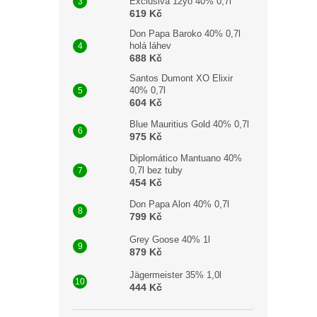
Exclusiva 12yo 40% 0,7l
619 Kč
Don Papa Baroko 40% 0,7l
holá láhev
688 Kč
Santos Dumont XO Elixir
40% 0,7l
604 Kč
Blue Mauritius Gold 40% 0,7l
975 Kč
Diplomático Mantuano 40%
0,7l bez tuby
454 Kč
Don Papa Alon 40% 0,7l
799 Kč
Grey Goose 40% 1l
879 Kč
Jägermeister 35% 1,0l
444 Kč