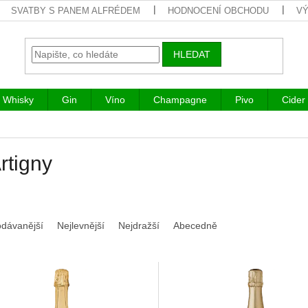
SVATBY S PANEM ALFRÉDEM
HODNOCENÍ OBCHODU
VÝ
HLEDAT
Whisky
Gin
Víno
Champagne
Pivo
Cider
rtigny
odávanější
Nejlevnější
Nejdražší
Abecedně