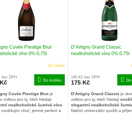
igny Cuvée Prestige Brut
D’Artigny Grand Classic
oholické víno 0% 0,75l
nealkoholické víno 0% 0,75l
Do týdne
č bez DPH
145 Kč bez DPH
Do košíku
Do
 Kč
175 Kč
igny Cuvée Prestige Brut
je
D’Artigny Grand Classic
je skv
u volbou pro ty, kteří hledají
volbou pro ty, kteří hledají
osvěž
ntní nealkoholické šumivé víno
.
elegantní nealkoholické šumi
 osvěžující chuť, jemné perlení a
Nabízí univerzální využití a příj
zální využití při každé příležitosti.
chuťový zážitek bez alkoholu.
O
v