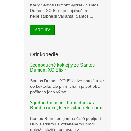
Který Santos Dumont vybrat? Santos
Dumont XO Elixir je nejsladší a
nejpřístupnější varianta, Santos ...
ARCHIV
Drinkopedie
Jednoduché koktejly ze Santos
Dumont XO Elixir
Santos Dumont XO Elixir lze použít také
do koktejlů, ale při míchání je potřeba
počítat s jeho výraz...
3 jednoduché míchané drinky z
Bumbu rumu, které zvládnete doma
Bumbu Rum není jen na čisté popíjení.
Díky sladšímu a kořeněnému profilu
dokáže skvěle fungovat i v ...