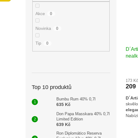
n
i
r
e
s
o
Akce
0
l
p
d
r
u
Novinka
0
o
k
d
t
u
ů
Tip
0
D´Art
k
nealk
t
ů
173 K
209
Top 10 produktů
D´Art
Bumbu Rum 40% 0,7l
skvělo
635 Kč
elega
Don Papa Masskara 40% 0,7l
Nabízí
Limited Edition
univer
639 Kč
Ron Diplomático Reserva