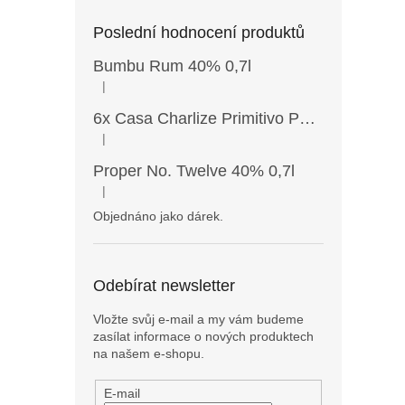
Poslední hodnocení produktů
Bumbu Rum 40% 0,7l
|
Hodnocení produktu je 5 z 5 hvězdiček.
6x Casa Charlize Primitivo Puglia IGT 13,5% 0,75l
|
Hodnocení produktu je 4 z 5 hvězdiček.
Proper No. Twelve 40% 0,7l
|
Hodnocení produktu je 5 z 5 hvězdiček.
Objednáno jako dárek.
Odebírat newsletter
Vložte svůj e-mail a my vám budeme
zasílat informace o nových produktech
na našem e-shopu.
E-mail