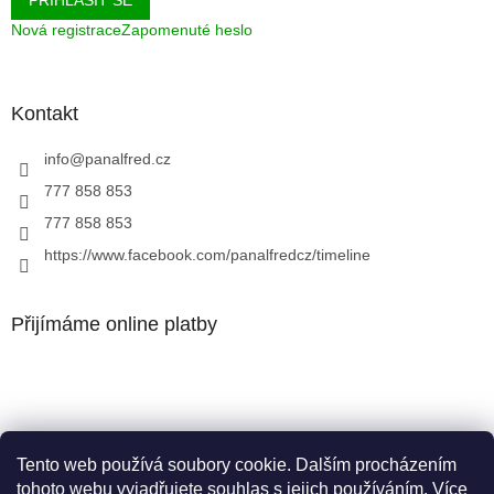
Nová registrace
Zapomenuté heslo
Kontakt
info
@
panalfred.cz
777 858 853
777 858 853
https://www.facebook.com/panalfredcz/timeline
Přijímáme online platby
Tento web používá soubory cookie. Dalším procházením
Facebook
tohoto webu vyjadřujete souhlas s jejich používáním. Více