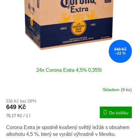
p
d
r
u
o
k
d
t
u
ů
k
t
840 Kč
ů
–22 %
24x Corona Extra 4,5% 0,355l
Skladem
(9 ks)
536 Kč bez DPH
649 Kč
Do košíku
Měrná
76,17 Kč / 1 l
cena:
Corona Extra je spodně kvašený světlý ležák s obsahem
alkoholu 4,5 %, který se vyrábí výhradně v Mexiku.