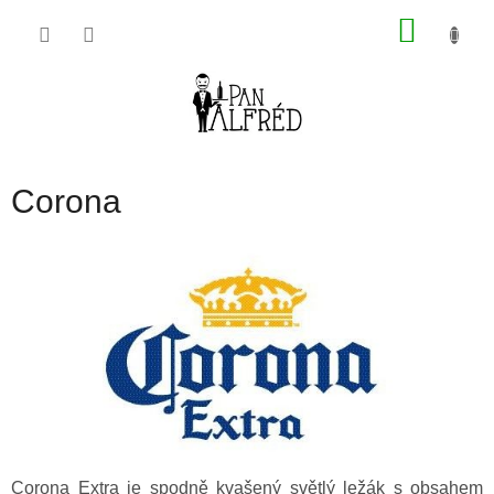
Přejít
NÁKU
na
obsah
KOŠÍK
Corona
Corona Extra je spodně kvašený světlý ležák s obsahem