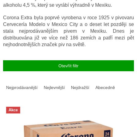
alkoholu 4,5 %, který se vyrábí výhradně v Mexiku.
Corona Extra byla poprvé vyrobena v roce 1925 v pivovaru
Cervecería Modelo v Mexico City a o deset let později se
stala nejprodávanějším pivem v Mexiku. Dnes je
distribuována již ve více než 186 zemích a patří mezi pět
nejhodnotnějších značek piv na světě.
Otevřít filtr
Ř
a
Nejprodávanější
Nejlevnější
Nejdražší
Abecedně
z
e
V
n
Akce
ý
í
p
p
i
r
s
o