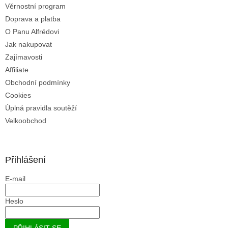
Věrnostní program
v
ý
Doprava a platba
p
O Panu Alfrédovi
i
Jak nakupovat
s
u
Zajímavosti
Affiliate
Obchodní podmínky
Cookies
Úplná pravidla soutěží
Velkoobchod
Přihlášení
E-mail
Heslo
PŘIHLÁSIT SE