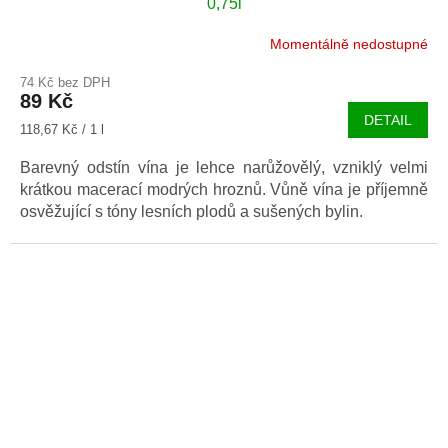
0,75l
Momentálně nedostupné
74 Kč bez DPH
89 Kč
DETAIL
Měrná
118,67 Kč / 1 l
cena:
Barevný odstín vína je lehce narůžovělý, vzniklý velmi
krátkou macerací modrých hroznů. Vůně vína je příjemně
osvěžující s tóny lesních plodů a sušených bylin.