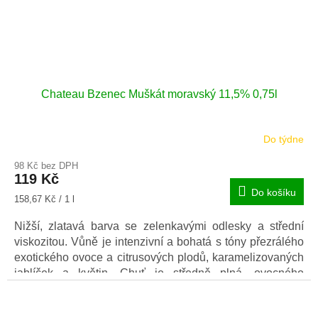
Chateau Bzenec Muškát moravský 11,5% 0,75l
Do týdne
98 Kč bez DPH
119 Kč
Do košíku
Měrná
158,67 Kč / 1 l
cena:
Nižší, zlatavá barva se zelenkavými odlesky a střední
viskozitou. Vůně je intenzivní a bohatá s tóny přezrálého
exotického ovoce a citrusových plodů, karamelizovaných
jablíček a květin. Chuť je středně plná, ovocného
charakteru navazující na vůni, středně dlouhá a jemně
kořenitá dochuť.