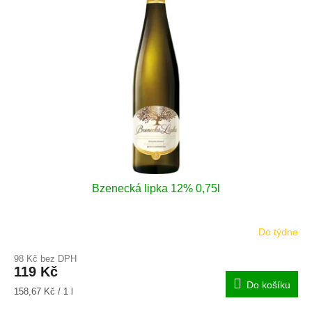
i
r
s
o
p
d
r
u
o
k
d
t
u
ů
k
t
ů
Bzenecká lipka 12% 0,75l
Do týdne
98 Kč bez DPH
119 Kč
Do košíku
Měrná
158,67 Kč / 1 l
cena: