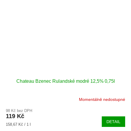
Chateau Bzenec Rulandské modré 12,5% 0,75l
Momentálně nedostupné
98 Kč bez DPH
119 Kč
DETAIL
Měrná
158,67 Kč / 1 l
cena: