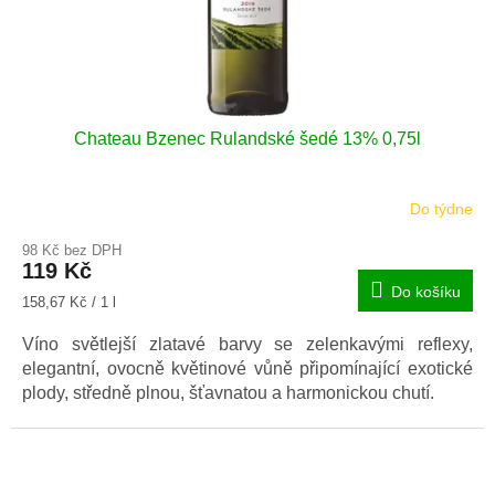
Chateau Bzenec Rulandské šedé 13% 0,75l
Do týdne
98 Kč bez DPH
119 Kč
Do košíku
Měrná
158,67 Kč / 1 l
cena:
Víno světlejší zlatavé barvy se zelenkavými reflexy,
elegantní, ovocně květinové vůně připomínající exotické
plody, středně plnou, šťavnatou a harmonickou chutí.