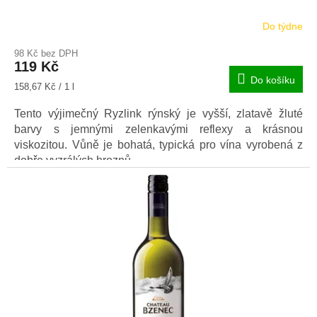
Do týdne
98 Kč bez DPH
119 Kč
Do košíku
Měrná
158,67 Kč / 1 l
cena:
Tento výjimečný Ryzlink rýnský je vyšší, zlatavě žluté
barvy s jemnými zelenkavými reflexy a krásnou
viskozitou. Vůně je bohatá, typická pro vína vyrobená z
dobře vyzrálých hroznů.