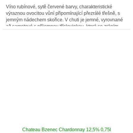
cena:
Víno rubínové, sytě červené barvy, charakteristické
výraznou ovocitou vůní připomínající přezrálé třešně, s
jemným nádechem skořice. V chuti je jemné, vyrovnané
až sametové s příjemnou tříslovinkou, která se zráním
ještě zakulacuje.
Chateau Bzenec Chardonnay 12,5% 0,75l