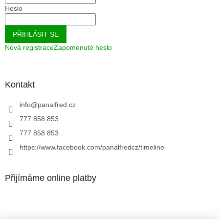
Heslo
PŘIHLÁSIT SE
Nová registrace
Zapomenuté heslo
Kontakt
info
@
panalfred.cz
777 858 853
777 858 853
https://www.facebook.com/panalfredcz/timeline
Přijímáme online platby