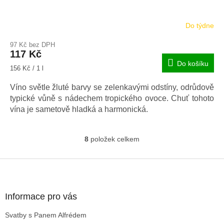
Do týdne
97 Kč bez DPH
117 Kč
Do košíku
Měrná
156 Kč / 1 l
cena:
Víno světle žluté barvy se zelenkavými odstíny, odrůdově
typické vůně s nádechem tropického ovoce. Chuť tohoto
vína je sametově hladká a harmonická.
8
položek celkem
O
v
l
Z
á
á
d
p
a
a
Informace pro vás
c
t
í
Svatby s Panem Alfrédem
í
p