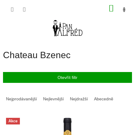
Přejít
NÁKU
na
obsah
KOŠÍK
Chateau Bzenec
Otevřít filtr
Ř
a
Nejprodávanější
Nejlevnější
Nejdražší
Abecedně
z
e
V
n
Akce
ý
í
p
p