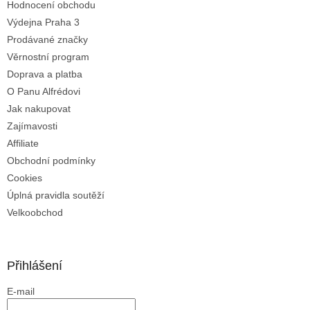
Hodnocení obchodu
r
v
Výdejna Praha 3
k
Prodávané značky
y
Věrnostní program
v
ý
Doprava a platba
p
O Panu Alfrédovi
i
Jak nakupovat
s
u
Zajímavosti
Affiliate
Obchodní podmínky
Cookies
Úplná pravidla soutěží
Velkoobchod
Přihlášení
E-mail