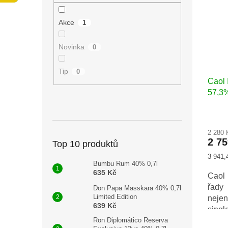
n
i
r
e
s
o
Akce
1
l
p
d
r
u
Novinka
0
o
k
d
t
u
ů
Tip
0
Caol 
k
57,3%
t
ů
2 280
2 7
Top 10 produktů
Měrná
3 941,4
Bumbu Rum 40% 0,7l
cena:
635 Kč
Caol 
řady
Don Papa Masskara 40% 0,7l
Limited Edition
neje
639 Kč
singl
se za
Ron Diplomático Reserva