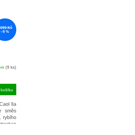
 099 Kč
–9 %
dem
(9 ks)
 košíku
Caol Ila
je směs
 rybího
trastuje
začátku,