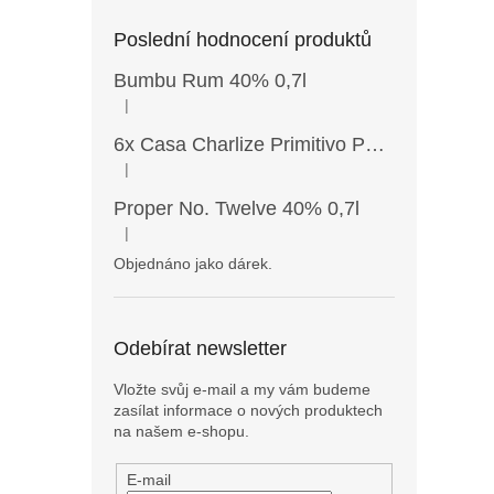
Poslední hodnocení produktů
Bumbu Rum 40% 0,7l
|
Hodnocení produktu je 5 z 5 hvězdiček.
6x Casa Charlize Primitivo Puglia IGT 13,5% 0,75l
|
Hodnocení produktu je 4 z 5 hvězdiček.
Proper No. Twelve 40% 0,7l
|
Hodnocení produktu je 5 z 5 hvězdiček.
Objednáno jako dárek.
Odebírat newsletter
Vložte svůj e-mail a my vám budeme
zasílat informace o nových produktech
na našem e-shopu.
E-mail