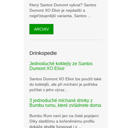
Který Santos Dumont vybrat? Santos
Dumont XO Elixir je nejsladší a
nejpřístupnější varianta, Santos ...
ARCHIV
Drinkopedie
Jednoduché koktejly ze Santos
Dumont XO Elixir
Santos Dumont XO Elixir lze použít také
do koktejlů, ale při míchání je potřeba
počítat s jeho výraz...
3 jednoduché míchané drinky z
Bumbu rumu, které zvládnete doma
Bumbu Rum není jen na čisté popíjení.
Díky sladšímu a kořeněnému profilu
dokáže skvěle fungovat i v ...