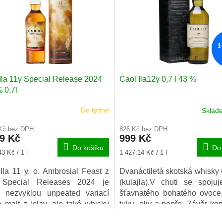
1
Ila 11y Special Release 2024
Caol Ila12y 0,7 l 43 %
 0,7l
Do týdne
Skla
Průměrné
hodnocení
 Kč bez DPH
826 Kč bez DPH
produktu
59 Kč
999 Kč
je
Do košíku
Do
5,0
Měrná
3 Kč / 1 l
1 427,14 Kč / 1 l
z
cena:
5
Ila 11 y. o. Ambrosial Feast z
Dvanáctiletá skotská whisky 
hvězdiček.
 Special Releases 2024 je
(kulajla).V chuti se spoju
n nezvyklou unpeated variací
šťavnatého bohatého ovoce,
e malt z Islay, ale také whisky
tuku, oliv a pepře. Závěr kon
jímavým výrobním postupem.
s výraznou chutí sladkého 
O