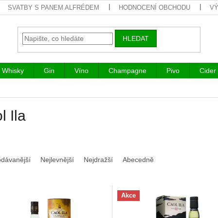
SVATBY S PANEM ALFRÉDEM
HODNOCENÍ OBCHODU
VÝ
HLEDAT
Whisky
Gin
Víno
Champagne
Pivo
Cider
l Ila
odávanější
Nejlevnější
Nejdražší
Abecedně
Akce