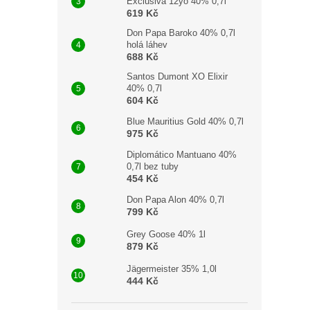
Exclusiva 12yo 40% 0,7l
619 Kč
Don Papa Baroko 40% 0,7l
holá láhev
688 Kč
Santos Dumont XO Elixir
40% 0,7l
604 Kč
Blue Mauritius Gold 40% 0,7l
975 Kč
Diplomático Mantuano 40%
0,7l bez tuby
454 Kč
Don Papa Alon 40% 0,7l
799 Kč
Grey Goose 40% 1l
879 Kč
Jägermeister 35% 1,0l
444 Kč