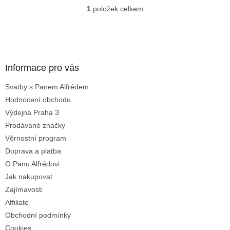
1
položek celkem
O
v
l
Z
á
á
d
p
a
a
Informace pro vás
c
t
í
Svatby s Panem Alfrédem
í
p
Hodnocení obchodu
r
v
Výdejna Praha 3
k
Prodávané značky
y
Věrnostní program
v
ý
Doprava a platba
p
O Panu Alfrédovi
i
Jak nakupovat
s
u
Zajímavosti
Affiliate
Obchodní podmínky
Cookies