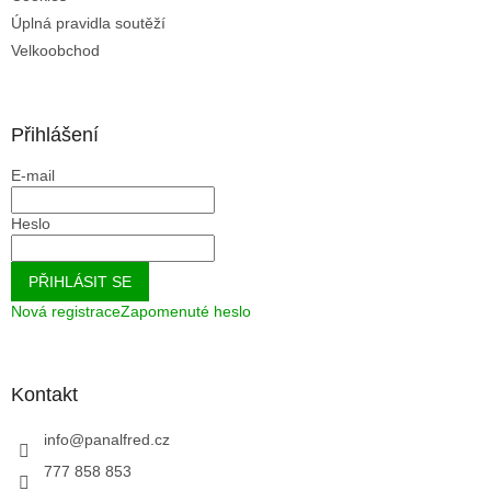
Úplná pravidla soutěží
Velkoobchod
Přihlášení
E-mail
Heslo
PŘIHLÁSIT SE
Nová registrace
Zapomenuté heslo
Kontakt
info
@
panalfred.cz
777 858 853