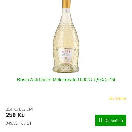
i
r
s
o
p
d
r
u
o
k
d
t
u
ů
k
t
ů
Bosio Asti Dolce Millesimato DOCG 7,5% 0,75l
Do týdne
214 Kč bez DPH
259 Kč
Do košíku
Měrná
345,33 Kč / 1 l
cena: