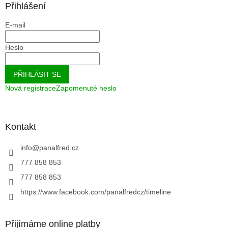
Přihlášení
E-mail
Heslo
PŘIHLÁSIT SE
Nová registrace
Zapomenuté heslo
Kontakt
info
@
panalfred.cz
777 858 853
777 858 853
https://www.facebook.com/panalfredcz/timeline
Přijímáme online platby