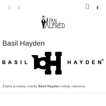
Přejít
NÁKU
na
obsah
KOŠÍK
Basil Hayden
Žádné produkty značky
Basil Hayden
nebyly nalezeny...
Z
á
p