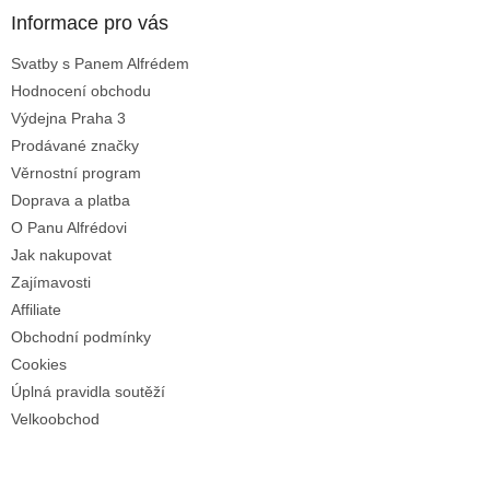
a
Informace pro vás
t
Svatby s Panem Alfrédem
í
Hodnocení obchodu
Výdejna Praha 3
Prodávané značky
Věrnostní program
Doprava a platba
O Panu Alfrédovi
Jak nakupovat
Zajímavosti
Affiliate
Obchodní podmínky
Cookies
Úplná pravidla soutěží
Velkoobchod