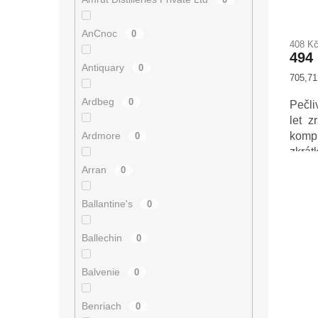
ů
AnCnoc
0
408 K
494
Antiquary
0
Měrná
705,71 
cena:
Ardbeg
0
Pečli
let z
Ardmore
komp
0
zkrát
Arran
0
Ballantine's
0
Ballechin
0
Balvenie
0
Benriach
0