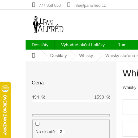
Přejít
777 858 853
info@panalfred.cz
na
obsah
Destiláty
Výhodné akční balíčky
Rum
Domů
Destiláty
Whisky
Whisky stařená 8
P
Whi
o
s
Cena
t
Whisky 
r
494
Kč
1599
Kč
a
n
n
í
p
Na skladě
2
a