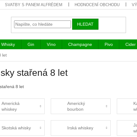
SVATBY S PANEM ALFRÉDEM
HODNOCENÍ OBCHODU
VÝ
HLEDAT
Whisky
Gin
Víno
Champagne
Pivo
Cider
 let
sky stařená 8 let
stařená 8 let
Americká
Americký
K
whiskey
bourbon
w
J
Skotská whisky
Irská whiskey
w