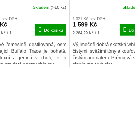
Skladem
(>10 ks)
Skla
č bez DPH
1 321 Kč bez DPH
 Kč
1 599 Kč
Do košíku
Do 
Měrná
Kč / 1 l
2 284,29 Kč / 1 l
cena:
vě řemeslně destilovaná, osm
Výjimečně dobrá skotská whi
rající Buffalo Trace je bohatá,
čistými, svěžími tóny a kouřo
lexní a jemná v chuti, je to
čistým aromatem. Prémiová 
ka proklatě dobrá whiskey.
single malt whisky.
O
v
l
á
d
a
c
í
p
r
v