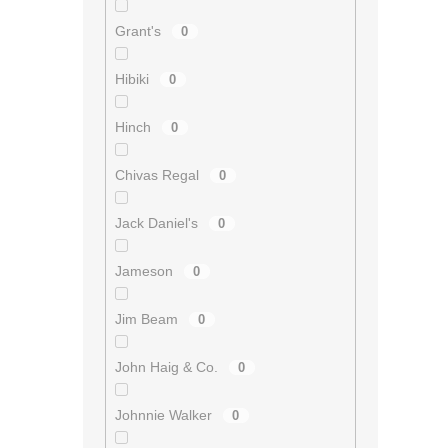
Grant's
0
Hibiki
0
Hinch
0
Chivas Regal
0
Jack Daniel's
0
Jameson
0
Jim Beam
0
John Haig & Co.
0
Johnnie Walker
0