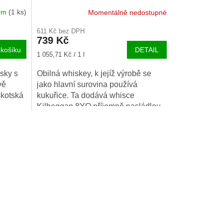
dem
(1 ks)
Momentálně nedostupné
611 Kč bez DPH
739 Kč
košíku
DETAIL
Měrná
1 055,71 Kč / 1 l
cena:
sky s
Obilná whiskey, k jejíž výrobě se
vě
jako hlavní surovina používá
skotská
kukuřice. Ta dodává whisce
Kilbeggan 8YO příjemně nasládlou
chuť.