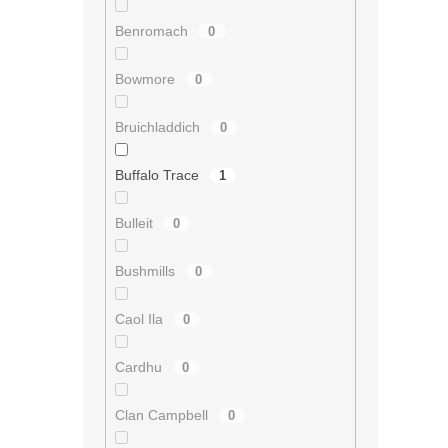
Benromach
0
Bowmore
0
Bruichladdich
0
Buffalo Trace
1
Bulleit
0
Bushmills
0
Caol Ila
0
Cardhu
0
Clan Campbell
0