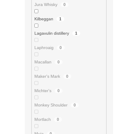
Jura Whisky
0
Kilbeggan
1
Lagavulin distillery
1
Laphroaig
0
Macallan
0
Maker's Mark
0
Michter's
0
Monkey Shoulder
0
Mortlach
0
Muja
0