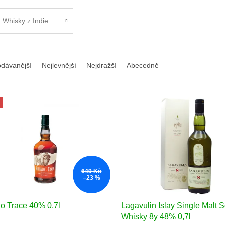
Whisky z Indie
odávanější
Nejlevnější
Nejdražší
Abecedně
649 Kč
–23 %
lo Trace 40% 0,7l
Lagavulin Islay Single Malt 
Whisky 8y 48% 0,7l