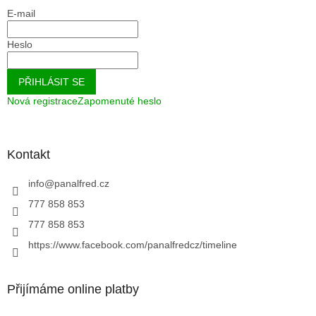
E-mail
Heslo
PŘIHLÁSIT SE
Nová registrace
Zapomenuté heslo
Kontakt
info
@
panalfred.cz
777 858 853
777 858 853
https://www.facebook.com/panalfredcz/timeline
Přijímáme online platby