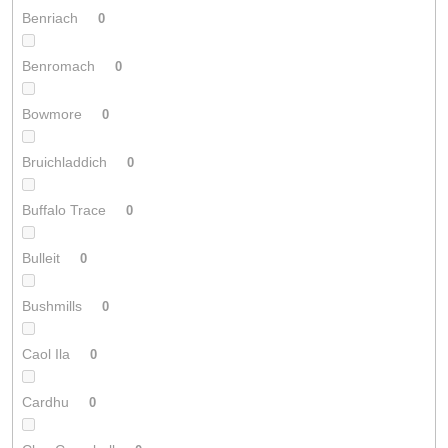
Benriach
0
Benromach
0
Bowmore
0
Bruichladdich
0
Buffalo Trace
0
Bulleit
0
Bushmills
0
Caol Ila
0
Cardhu
0