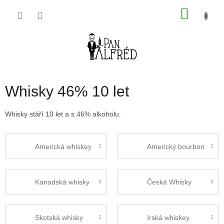
Přejít
NÁKU
na
obsah
KOŠÍK
Whisky 46% 10 let
Whisky stáří 10 let a s 46% alkoholu.
Americká whiskey
Americký bourbon
Kanadská whisky
Česká Whisky
Skotská whisky
Irská whiskey