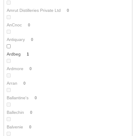
Amrut Distilleries Private Ltd
0
AnCnoc
0
Antiquary
0
Ardbeg
1
Ardmore
0
Arran
0
Ballantine's
0
Ballechin
0
Balvenie
0