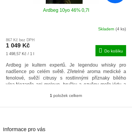
Ardbeg 10yo 46% 0,7l
Skladem
(4 ks)
Průměrné
hodnocení
867 Kč bez DPH
produktu
1 049 Kč
je
Do košíku
5,0
Měrná
1 498,57 Kč / 1 l
z
cena:
5
Ardbeg je kultem expertů. Je legendou whisky pro
hvězdiček.
nadšence po celém světě. Zřetelné aroma medické a
fenolové, svěží citrusy s rostlinnými příznaky bílého
vína.Nezapře ani meloun, hrušku a ozvěny moře,jódu a
uzených ryb.
1
položek celkem
O
v
l
Z
á
á
d
p
a
a
Informace pro vás
c