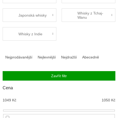
Whisky z Tchaj-
Japonská whisky
Wanu
Whisky z Indie
Ř
a
Nejprodávanější
Nejlevnější
Nejdražší
Abecedně
z
e
n
Zavřít filtr
í
p
Cena
r
o
1049
Kč
1050
Kč
d
u
k