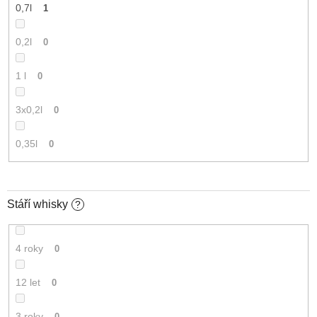
0,7l
1
0,2l
0
1 l
0
3x0,2l
0
0,35l
0
Stáří whisky
?
4 roky
0
12 let
0
3 roky
0