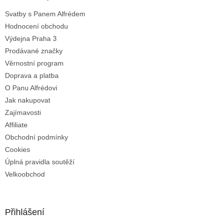
t
í
Svatby s Panem Alfrédem
í
p
Hodnocení obchodu
r
v
Výdejna Praha 3
k
Prodávané značky
y
Věrnostní program
v
ý
Doprava a platba
p
O Panu Alfrédovi
i
Jak nakupovat
s
u
Zajímavosti
Affiliate
Obchodní podmínky
Cookies
Úplná pravidla soutěží
Velkoobchod
Přihlášení