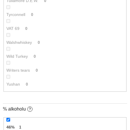
Tullamore D.E.W.
0
Tyrconnell
0
VAT 69
0
Walshwhiskey
0
Wild Turkey
0
Writers tears
0
Yushan
0
% alkoholu
?
46%
1