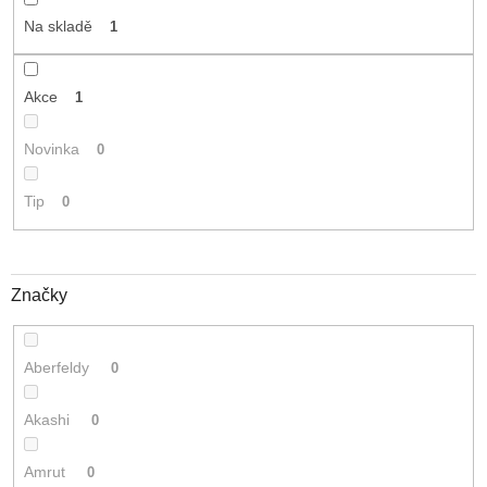
t
Na skladě
1
ů
Akce
1
Novinka
0
Tip
0
Značky
Aberfeldy
0
Akashi
0
Amrut
0