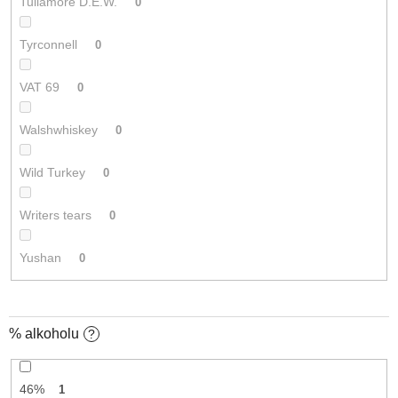
Tullamore D.E.W.
0
Tyrconnell
0
VAT 69
0
Walshwhiskey
0
Wild Turkey
0
Writers tears
0
Yushan
0
% alkoholu
?
46%
1