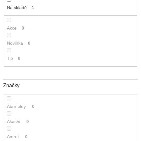
t
Na skladě
1
ů
Akce
0
Novinka
0
Tip
0
Značky
Aberfeldy
0
Akashi
0
Amrut
0