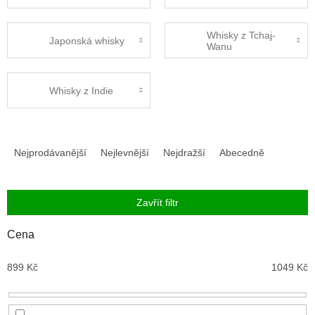
Whisky z Tchaj-
Japonská whisky
Wanu
Whisky z Indie
Ř
a
Nejprodávanější
Nejlevnější
Nejdražší
Abecedně
z
e
n
Zavřít filtr
í
p
Cena
r
o
899
Kč
1049
Kč
d
u
k