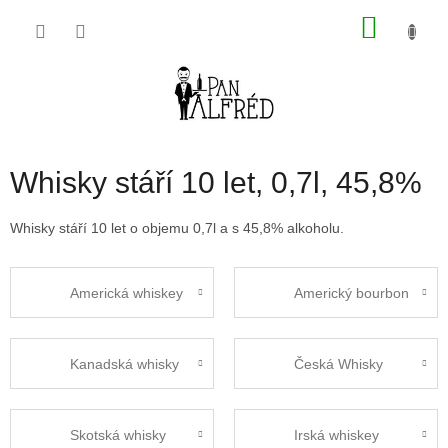
Přejít
NÁKU
na
obsah
KOŠÍK
Whisky stáří 10 let, 0,7l, 45,8%
Whisky stáří 10 let o objemu 0,7l a s 45,8% alkoholu.
Americká whiskey
Americký bourbon
Kanadská whisky
Česká Whisky
Skotská whisky
Irská whiskey