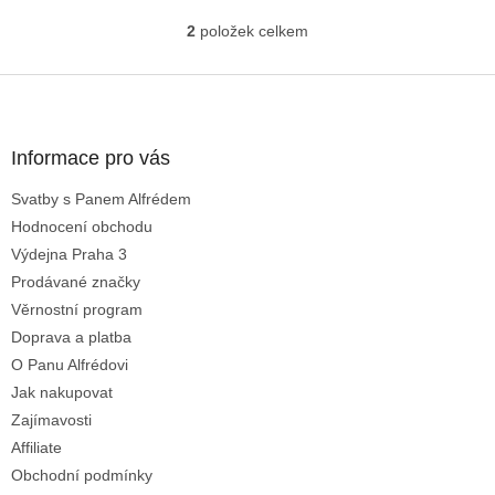
2
položek celkem
O
v
l
Z
á
á
d
p
a
a
Informace pro vás
c
t
í
Svatby s Panem Alfrédem
í
p
Hodnocení obchodu
r
v
Výdejna Praha 3
k
Prodávané značky
y
Věrnostní program
v
ý
Doprava a platba
p
O Panu Alfrédovi
i
Jak nakupovat
s
u
Zajímavosti
Affiliate
Obchodní podmínky