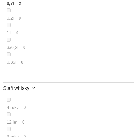
0,7l
2
0,2l
0
1 l
0
3x0,2l
0
0,35l
0
Stáří whisky
?
4 roky
0
12 let
0
3 roky
0