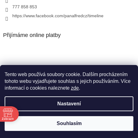
777 858 853
https://www.facebook.com/panalfredcz/timeline
Přijímáme online platby
Tento web používá soubory cookie. Dalším procházením
Facebook
tohoto webu vyjadřujete souhlas s jejich používáním. Více
informací o cookies naleznete
zde
.
Nastavení
Vytvořil Shoptet
Zobrazit
Souhlasím
Copyright 2026
Pan Alfréd
. Všechna práva vyhrazena.
ě