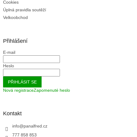
Cookies
Úplná pravidla soutěží
Velkoobchod
Přihlášení
E-mail
Heslo
PŘIHLÁSIT SE
Nová registrace
Zapomenuté heslo
Kontakt
info
@
panalfred.cz
777 858 853