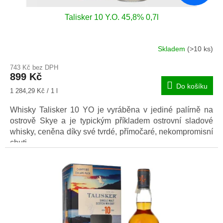
Talisker 10 Y.O. 45,8% 0,7l
Skladem
(>10 ks)
Průměrné
hodnocení
743 Kč bez DPH
produktu
899 Kč
je
Do košíku
5,0
Měrná
1 284,29 Kč / 1 l
z
cena:
5
Whisky Talisker 10 YO je vyráběna v jediné palírně na
hvězdiček.
ostrově Skye a je typickým příkladem ostrovní sladové
whisky, ceněna díky své tvrdé, přímočaré, nekompromisní
chuti.