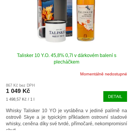
Talisker 10 Y.O. 45,8% 0,7l v dárkovém balení s
plecháčkem
Momentálně nedostupné
867 Kč bez DPH
1 049 Kč
DETAIL
Měrná
1 498,57 Kč / 1 l
cena:
Whisky Talisker 10 YO je vyráběna v jediné palírně na
ostrově Skye a je typickým příkladem ostrovní sladové
whisky, ceněna díky své tvrdé, přímočaré, nekompromisní
chuti.