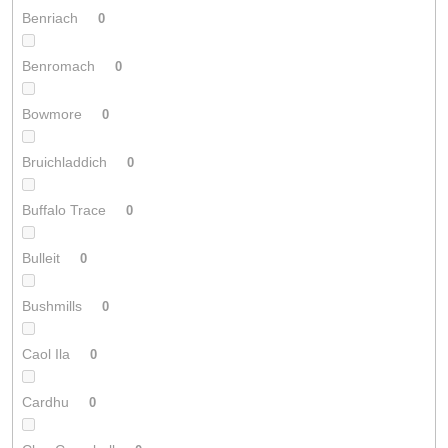
Benriach
0
Benromach
0
Bowmore
0
Bruichladdich
0
Buffalo Trace
0
Bulleit
0
Bushmills
0
Caol Ila
0
Cardhu
0