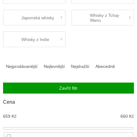
Whisky z Tchaj-
Japonská whisky
Wanu
Whisky z Indie
Ř
a
Nejprodávanější
Nejlevnější
Nejdražší
Abecedně
z
e
n
Zavřít filtr
í
p
Cena
r
o
659
Kč
660
Kč
d
u
k