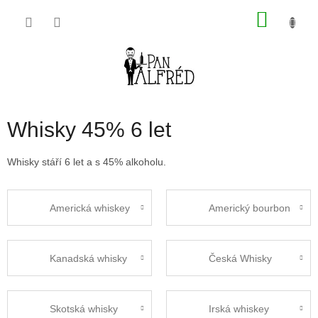
Přejít
NÁKU
na
obsah
KOŠÍK
Whisky 45% 6 let
Whisky stáří 6 let a s 45% alkoholu.
Americká whiskey
Americký bourbon
Kanadská whisky
Česká Whisky
Skotská whisky
Irská whiskey