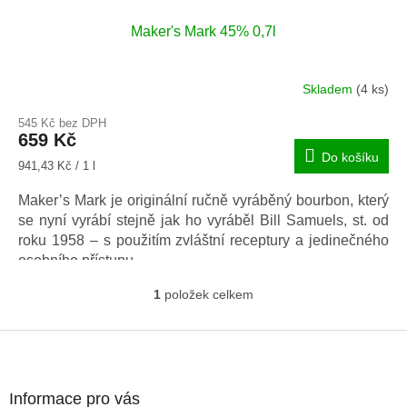
Maker's Mark 45% 0,7l
Skladem
(4 ks)
545 Kč bez DPH
659 Kč
Do košíku
Měrná
941,43 Kč / 1 l
cena:
Maker’s Mark je originální ručně vyráběný bourbon, který
se nyní vyrábí stejně jak ho vyráběl Bill Samuels, st. od
roku 1958 – s použitím zvláštní receptury a jedinečného
osobního přístupu.
1
položek celkem
O
v
l
Z
á
á
d
p
a
a
Informace pro vás
c