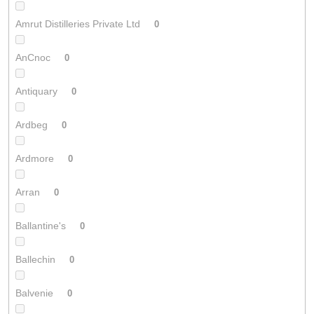
Amrut Distilleries Private Ltd
0
AnCnoc
0
Antiquary
0
Ardbeg
0
Ardmore
0
Arran
0
Ballantine's
0
Ballechin
0
Balvenie
0