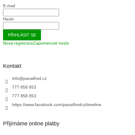
E-mail
Heslo
PŘIHLÁSIT SE
Nová registrace
Zapomenuté heslo
Kontakt
info
@
panalfred.cz
777 858 853
777 858 853
https://www.facebook.com/panalfredcz/timeline
Přijímáme online platby