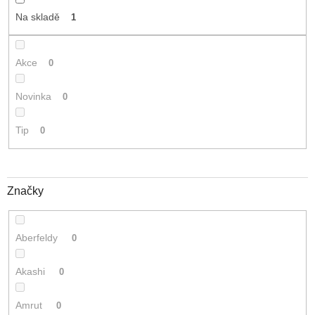
t
Na skladě
1
ů
Akce
0
Novinka
0
Tip
0
Značky
Aberfeldy
0
Akashi
0
Amrut
0