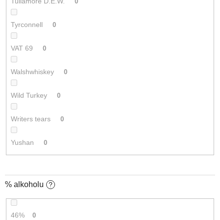
Tullamore D.E.W.
0
Tyrconnell
0
VAT 69
0
Walshwhiskey
0
Wild Turkey
0
Writers tears
0
Yushan
0
% alkoholu
?
46%
0