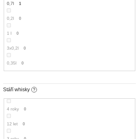
0,7l
1
0,2l
0
1 l
0
3x0,2l
0
0,35l
0
Stáří whisky
?
4 roky
0
12 let
0
3 roky
0