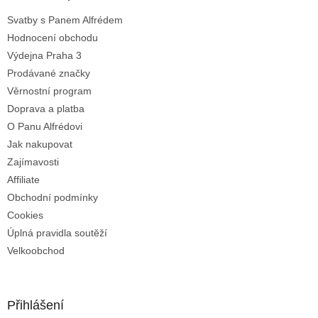
t
í
Svatby s Panem Alfrédem
í
p
Hodnocení obchodu
r
v
Výdejna Praha 3
k
Prodávané značky
y
Věrnostní program
v
ý
Doprava a platba
p
O Panu Alfrédovi
i
Jak nakupovat
s
u
Zajímavosti
Affiliate
Obchodní podmínky
Cookies
Úplná pravidla soutěží
Velkoobchod
Přihlášení