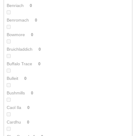
Benriach
0
Benromach
0
Bowmore
0
Bruichladdich
0
Buffalo Trace
0
Bulleit
0
Bushmills
0
Caol Ila
0
Cardhu
0