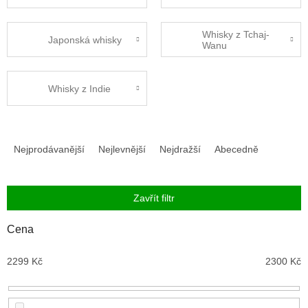
Whisky z Tchaj-
Japonská whisky
Wanu
Whisky z Indie
Ř
a
Nejprodávanější
Nejlevnější
Nejdražší
Abecedně
z
e
n
Zavřít filtr
í
p
Cena
r
o
2299
Kč
2300
Kč
d
u
k