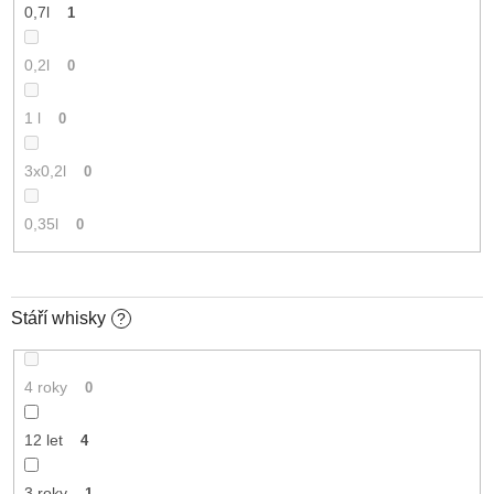
0,7l
1
0,2l
0
1 l
0
3x0,2l
0
0,35l
0
Stáří whisky
?
4 roky
0
12 let
4
3 roky
1