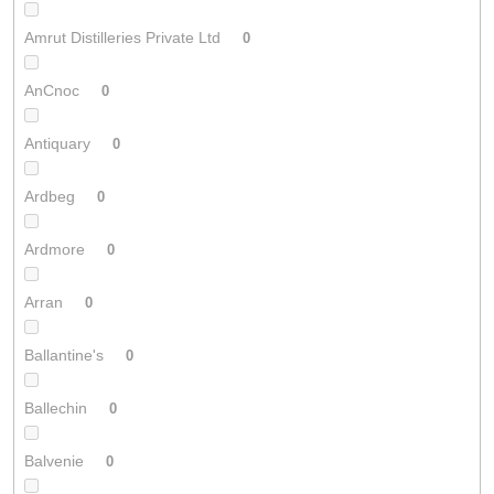
Amrut Distilleries Private Ltd
0
AnCnoc
0
Antiquary
0
Ardbeg
0
Ardmore
0
Arran
0
Ballantine's
0
Ballechin
0
Balvenie
0