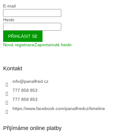
E-mail
Heslo
PŘIHLÁSIT SE
Nová registrace
Zapomenuté heslo
Kontakt
info
@
panalfred.cz
777 858 853
777 858 853
https://www.facebook.com/panalfredcz/timeline
Přijímáme online platby