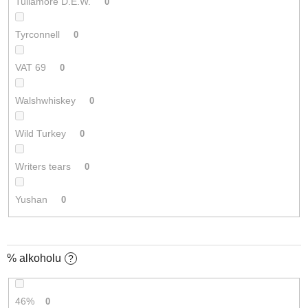
Tullamore D.E.W.
0
Tyrconnell
0
VAT 69
0
Walshwhiskey
0
Wild Turkey
0
Writers tears
0
Yushan
0
% alkoholu
?
46%
0