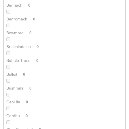
Benriach
0
Benromach
0
Bowmore
0
Bruichladdich
0
Buffalo Trace
0
Bulleit
0
Bushmills
0
Caol Ila
0
Cardhu
0