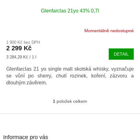
Glenfarclas 21yo 43% 0,7l
Momentálně nedostupné
1 900 Kč bez DPH
2 299 Kč
DETAIL
Měrná
3 284,29 Kč / 1 l
cena:
Glenfarclas 21 yo single malt skotská whisky, vyznačuje
se vůní po sherry, chutí rozinek, koření, zázvoru a
dlouhým závěrem.
1
položek celkem
O
v
l
Z
á
á
d
p
a
a
Informace pro vás
c