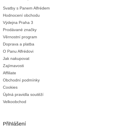
t
í
Svatby s Panem Alfrédem
í
p
Hodnocení obchodu
r
v
Výdejna Praha 3
k
Prodávané značky
y
Věrnostní program
v
ý
Doprava a platba
p
O Panu Alfrédovi
i
Jak nakupovat
s
u
Zajímavosti
Affiliate
Obchodní podmínky
Cookies
Úplná pravidla soutěží
Velkoobchod
Přihlášení