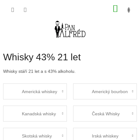
Přejít
NÁKU
na
obsah
KOŠÍK
Whisky 43% 21 let
Whisky stáří 21 let a s 43% alkoholu.
Americká whiskey
Americký bourbon
Kanadská whisky
Česká Whisky
Skotská whisky
Irská whiskey