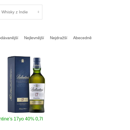
Whisky z Indie
odávanější
Nejlevnější
Nejdražší
Abecedně
ntine's 17yo 40% 0,7l