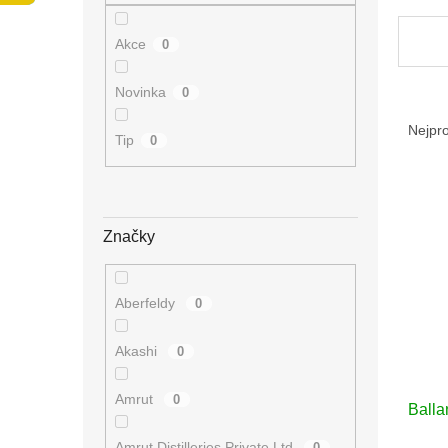
n
e
Akce
0
l
Novinka
0
Ř
a
Nejpr
Tip
0
z
e
V
n
ý
í
p
p
Značky
i
r
s
o
p
d
Aberfeldy
0
r
u
o
k
Akashi
0
d
t
u
ů
Amrut
0
Balla
k
t
Amrut Distilleries Private Ltd
0