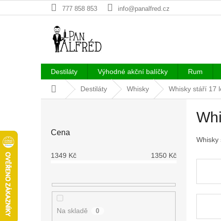
Přejít
777 858 853
info@panalfred.cz
na
obsah
Destiláty
Výhodné akční balíčky
Rum
Domů
Destiláty
Whisky
Whisky stáří 17 l
P
Whi
o
s
Cena
t
Whisky 
r
1349
Kč
1350
Kč
a
n
n
í
p
Na skladě
0
a