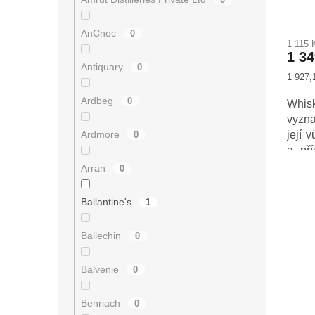
ů
AnCnoc
0
1 115
1 3
Antiquary
0
Měrná
1 927,1
cena:
Ardbeg
0
Whis
vyzna
Ardmore
její 
0
a pří
komp
Arran
0
dýmo
Ballantine's
1
Ballechin
0
Balvenie
0
Benriach
0