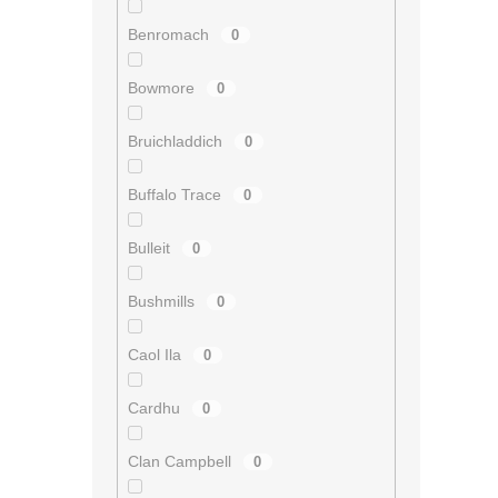
Benromach
0
Bowmore
0
Bruichladdich
0
Buffalo Trace
0
Bulleit
0
Bushmills
0
Caol Ila
0
Cardhu
0
Clan Campbell
0