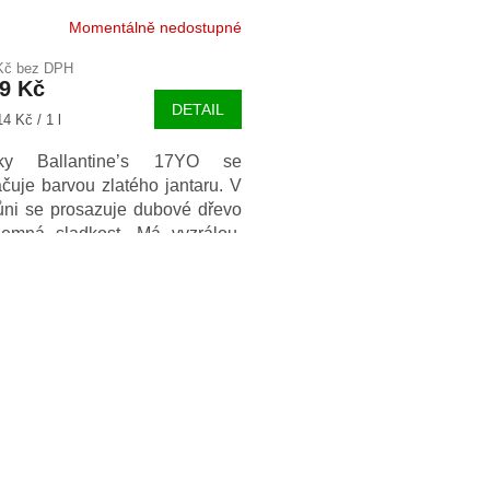
Momentálně nedostupné
 Kč bez DPH
49 Kč
DETAIL
4 Kč / 1 l
ky Ballantine’s 17YO se
čuje barvou zlatého jantaru. V
vůni se prosazuje dubové dřevo
jemná sladkost. Má vyzrálou,
lexní chuť s medovými tóny a
O
vým závojem.
v
l
á
d
a
c
í
p
r
v