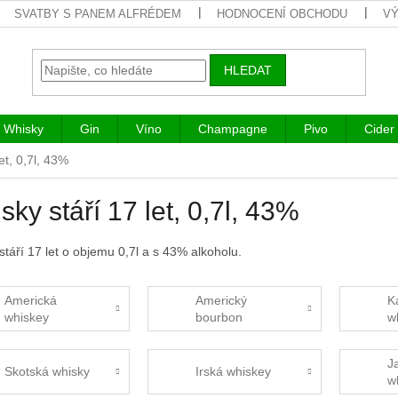
SVATBY S PANEM ALFRÉDEM
HODNOCENÍ OBCHODU
VÝ
HLEDAT
Whisky
Gin
Víno
Champagne
Pivo
Cider
et, 0,7l, 43%
sky stáří 17 let, 0,7l, 43%
stáří 17 let o objemu 0,7l a s 43% alkoholu.
Americká
Americký
K
whiskey
bourbon
w
J
Skotská whisky
Irská whiskey
w