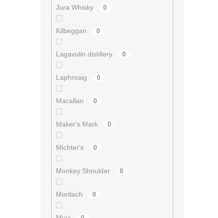
Jura Whisky
0
Kilbeggan
0
Lagavulin distillery
0
Laphroaig
0
Macallan
0
Maker's Mark
0
Michter's
0
Monkey Shoulder
0
Mortlach
0
Muja
0