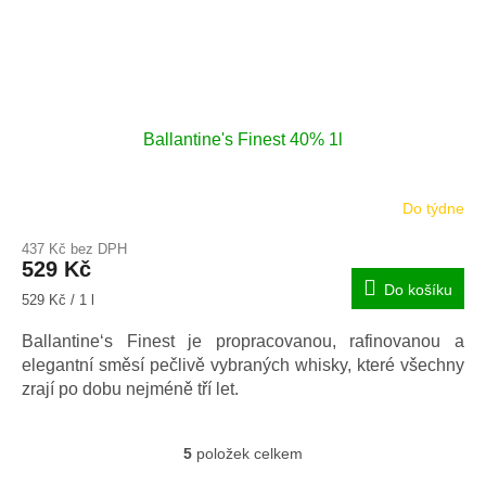
Ballantine's Finest 40% 1l
Do týdne
Průměrné
hodnocení
437 Kč bez DPH
produktu
529 Kč
je
Do košíku
5,0
Měrná
529 Kč / 1 l
z
cena:
5
Ballantine‘s Finest je propracovanou, rafinovanou a
hvězdiček.
elegantní směsí pečlivě vybraných whisky, které všechny
zrají po dobu nejméně tří let.
5
položek celkem
O
v