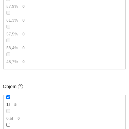
57,9%
0
61,3%
0
57,5%
0
58,4%
0
45,7%
0
Objem
?
1l
5
0,5l
0