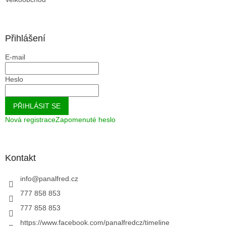
Přihlášení
E-mail
Heslo
PŘIHLÁSIT SE
Nová registrace
Zapomenuté heslo
Kontakt
info
@
panalfred.cz
777 858 853
777 858 853
https://www.facebook.com/panalfredcz/timeline