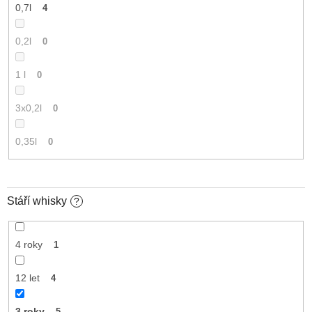
0,7l
4
0,2l
0
1 l
0
3x0,2l
0
0,35l
0
Stáří whisky
?
4 roky
1
12 let
4
3 roky
5