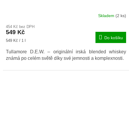
Skladem
(2 ks)
Průměrné
hodnocení
454 Kč bez DPH
produktu
549 Kč
je
Do košíku
4,0
Měrná
549 Kč / 1 l
z
cena:
5
Tullamore D.E.W. – originální irská blended whiskey
hvězdiček.
známá po celém světě díky své jemnosti a komplexnosti.