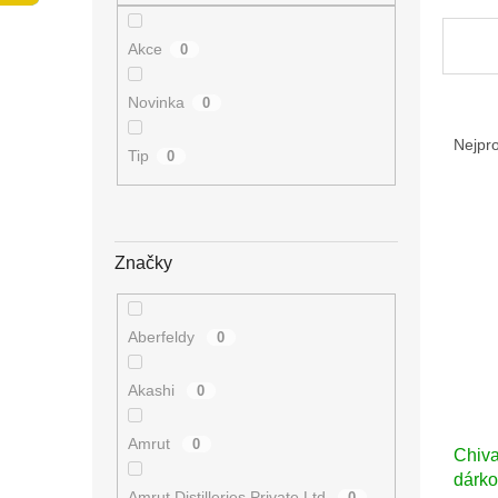
n
e
Akce
0
l
Novinka
0
Ř
a
Nejpr
Tip
0
z
e
V
n
ý
í
p
p
Značky
i
r
s
o
p
d
Aberfeldy
0
r
u
o
k
Akashi
0
d
t
u
ů
Amrut
0
Chiva
k
dárko
t
Amrut Distilleries Private Ltd
0