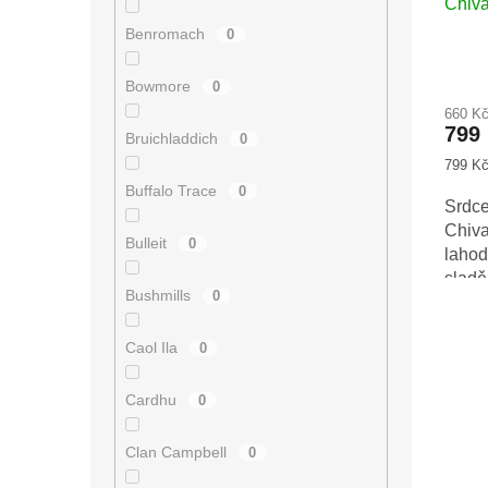
Chiva
Benromach
0
Bowmore
0
660 K
799
Bruichladdich
0
Měrná
799 Kč 
cena:
Buffalo Trace
0
Srdc
Chiv
Bulleit
0
laho
sladě
Bushmills
0
celéh
Caol Ila
0
Cardhu
0
Clan Campbell
0