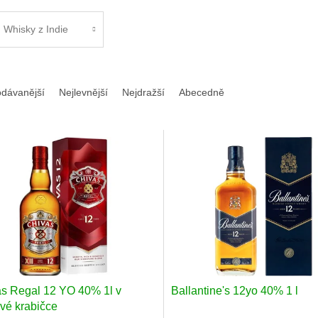
Whisky z Indie
odávanější
Nejlevnější
Nejdražší
Abecedně
s Regal 12 YO 40% 1l v
Ballantine's 12yo 40% 1 l
vé krabičce