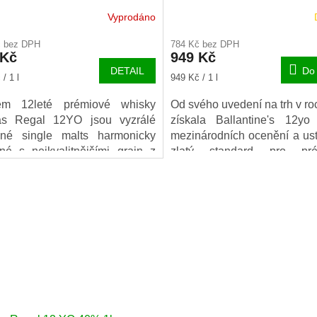
Vyprodáno
č bez DPH
784 Kč bez DPH
 Kč
949 Kč
DETAIL
Do 
Měrná
/ 1 l
949 Kč / 1 l
cena:
em 12leté prémiové whisky
Od svého uvedení na trh v r
as Regal 12YO jsou vyzrálé
získala Ballantine's 12y
dné single malts harmonicky
mezinárodních ocenění a ust
né s nejkvalitnějšími grain z
zlatý standard pro pré
o Skotska.
skotskou whisky. Ballantine
je vítězem stříbrné medaile
rok 2005 (Gold Seal).