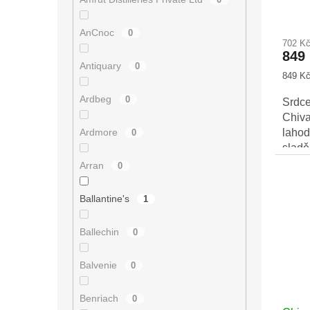
ů
AnCnoc
0
702 K
849
Antiquary
0
Měrná
849 Kč 
cena:
Ardbeg
0
Srdc
Chiv
Ardmore
laho
0
sladě
celéh
Arran
0
Ballantine's
1
Ballechin
0
Balvenie
0
Benriach
0