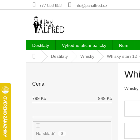
Přejít
777 858 853
info@panalfred.cz
na
obsah
Destiláty
Výhodné akční balíčky
Rum
Domů
Destiláty
Whisky
Whisky stáří 12 l
P
Whi
o
s
Cena
t
Whisky 
r
799
Kč
949
Kč
a
n
n
í
p
Na skladě
0
a