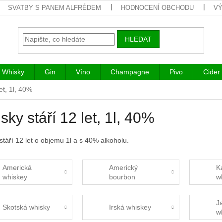
SVATBY S PANEM ALFRÉDEM
HODNOCENÍ OBCHODU
VÝ
HLEDAT
Whisky
Gin
Víno
Champagne
Pivo
Cider
et, 1l, 40%
sky stáří 12 let, 1l, 40%
stáří 12 let o objemu 1l a s 40% alkoholu.
Americká
Americký
K
whiskey
bourbon
w
J
Skotská whisky
Irská whiskey
w