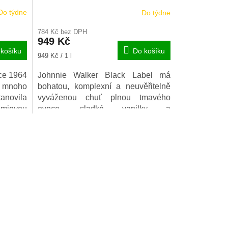
Do týdne
Do týdne
Průměrné
hodnocení
784 Kč bez DPH
produktu
949 Kč
je
košíku
Do košíku
5,0
Měrná
949 Kč / 1 l
z
cena:
5
oce 1964
Johnnie Walker Black Label má
hvězdiček.
o mnoho
bohatou, komplexní a neuvěřitelně
anovila
vyváženou chuť plnou tmavého
miovou
ovoce, sladké vanilky a
’s 12YO
nezaměnitelné nakouřenosti.
 ISC za