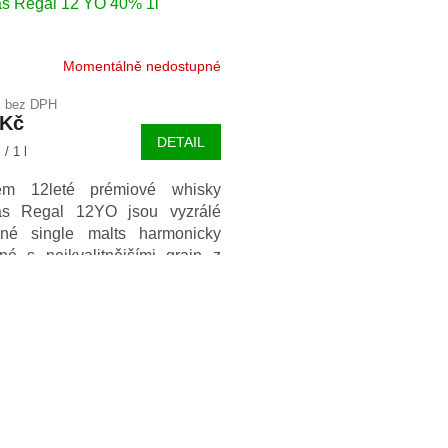
s Regal 12 YO 40% 1l
Momentálně nedostupné
č bez DPH
 Kč
DETAIL
/ 1 l
em 12leté prémiové whisky
as Regal 12YO jsou vyzrálé
dné single malts harmonicky
né s nejkvalitnějšími grain z
o Skotska.
O
v
l
á
d
a
c
í
p