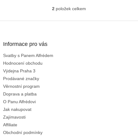
2
položek celkem
O
v
l
Z
á
á
d
p
a
a
Informace pro vás
c
t
í
Svatby s Panem Alfrédem
í
p
Hodnocení obchodu
r
v
Výdejna Praha 3
k
Prodávané značky
y
Věrnostní program
v
ý
Doprava a platba
p
O Panu Alfrédovi
i
Jak nakupovat
s
u
Zajímavosti
Affiliate
Obchodní podmínky