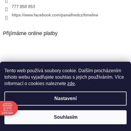
777 858 853
https://www.facebook.com/panalfredcz/timeline
Přijímáme online platby
Tento web používá soubory cookie. Dalším procházením
Facebook
tohoto webu vyjadřujete souhlas s jejich používáním. Více
informací o cookies naleznete
zde
.
Nastavení
Vytvořil Shoptet
Zobrazit
Souhlasím
Copyright 2026
Pan Alfréd
. Všechna práva vyhrazena.
ě