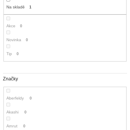
t
Na skladě
1
ů
Akce
0
Novinka
0
Tip
0
Značky
Aberfeldy
0
Akashi
0
Amrut
0