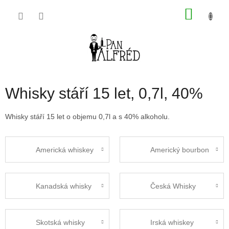
Přejít
NÁKU
na
obsah
KOŠÍK
Whisky stáří 15 let, 0,7l, 40%
Whisky stáří 15 let o objemu 0,7l a s 40% alkoholu.
Americká whiskey
Americký bourbon
Kanadská whisky
Česká Whisky
Skotská whisky
Irská whiskey