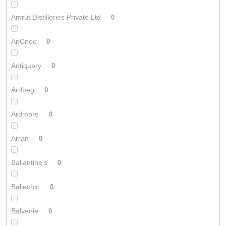
Amrut Distilleries Private Ltd
0
AnCnoc
0
Antiquary
0
Ardbeg
0
Ardmore
0
Arran
0
Ballantine's
0
Ballechin
0
Balvenie
0