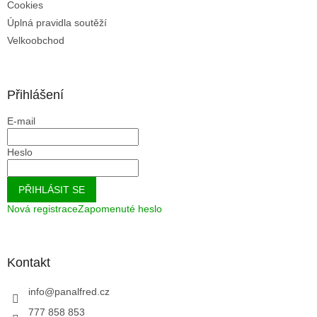
Cookies
Úplná pravidla soutěží
Velkoobchod
Přihlášení
E-mail
Heslo
PŘIHLÁSIT SE
Nová registrace
Zapomenuté heslo
Kontakt
info
@
panalfred.cz
777 858 853