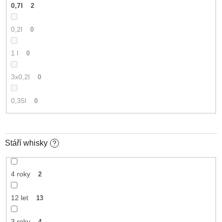
0,7l
2
0,2l
0
1 l
0
3x0,2l
0
0,35l
0
Stáří whisky
?
4 roky
2
12 let
13
3 roky
4