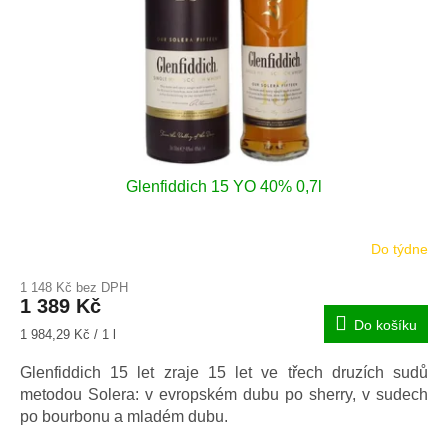
Glenfiddich 15 YO 40% 0,7l
Do týdne
1 148 Kč bez DPH
1 389 Kč
Do košíku
Měrná
1 984,29 Kč / 1 l
cena:
Glenfiddich 15 let zraje 15 let ve třech druzích sudů
metodou Solera: v evropském dubu po sherry, v sudech
po bourbonu a mladém dubu.