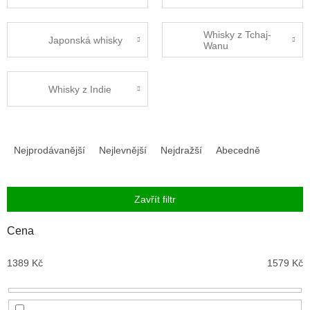
Whisky z Tchaj-
Japonská whisky
Wanu
Whisky z Indie
Ř
a
Nejprodávanější
Nejlevnější
Nejdražší
Abecedně
z
e
n
Zavřít filtr
í
p
Cena
r
o
1389
Kč
1579
Kč
d
u
k