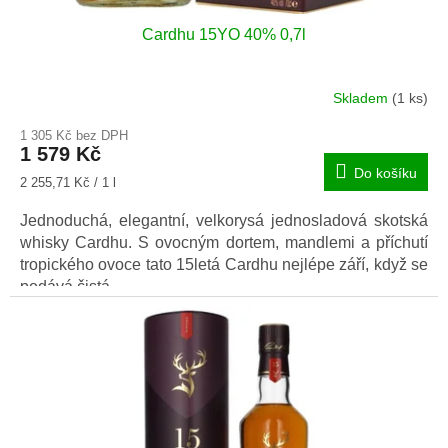
Cardhu 15YO 40% 0,7l
Skladem
(1 ks)
1 305 Kč bez DPH
1 579 Kč
Do košíku
Měrná
2 255,71 Kč / 1 l
cena:
Jednoduchá, elegantní, velkorysá jednosladová skotská
whisky Cardhu. S ovocným dortem, mandlemi a příchutí
tropického ovoce tato 15letá Cardhu nejlépe září, když se
podává čistá.