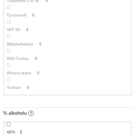
Tullamore D.E.W.
0
Tyrconnell
0
VAT 69
0
Walshwhiskey
0
Wild Turkey
0
Writers tears
0
Yushan
0
% alkoholu
?
46%
1