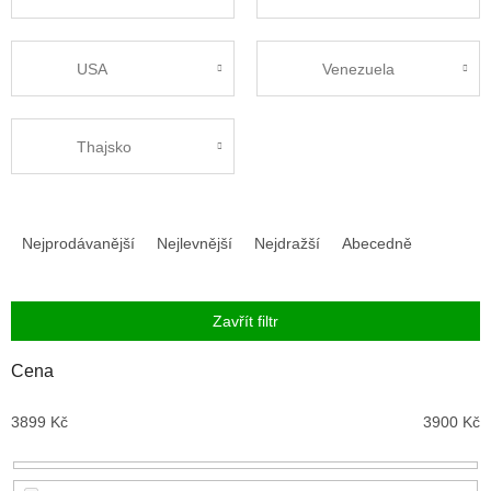
USA
Venezuela
Thajsko
Ř
a
Nejprodávanější
Nejlevnější
Nejdražší
Abecedně
z
e
n
Zavřít filtr
í
p
Cena
r
o
3899
Kč
3900
Kč
d
u
k