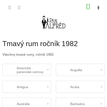
Přejít
NÁKU
na
obsah
KOŠÍK
Tmavý rum ročník 1982
Všechny tmavé rumy, ročník 1982.
Americké
Anguilla
panenské ostrovy
Antigua
Aruba
Austrálie
Barbados