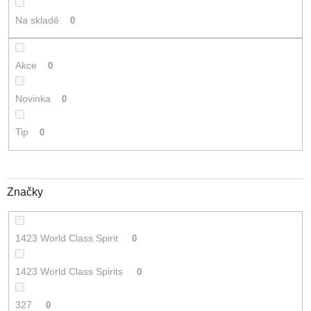
t
Na skladě
0
ů
Akce
0
Novinka
0
Tip
0
Značky
1423 World Class Spirit
0
1423 World Class Spirits
0
327
0