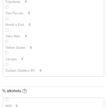
Tripulante
0
Two Parrots
0
World´s End
0
Yaku Wari
0
Yellow Snake
0
Zacapa
0
Zuidam Distilers BV
0
% alkoholu
?
46%
0