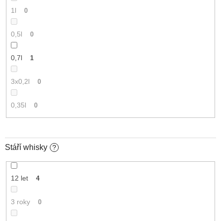
1l
0
0,5l
0
0,7l
1
3x0,2l
0
0,35l
0
Stáří whisky
?
12 let
4
3 roky
0