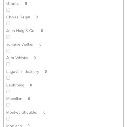
Grant's
0
Chivas Regal
0
John Haig & Co.
0
Johnnie Walker
0
Jura Whisky
0
Lagavulin distillery
0
Laphroaig
0
Macallan
0
Monkey Shoulder
0
Mortlach
0