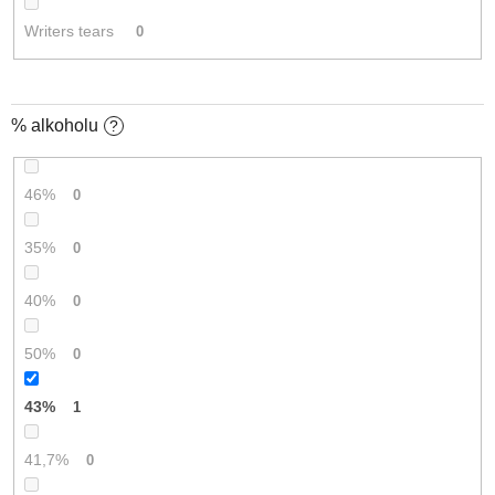
Writers tears
0
% alkoholu
?
46%
0
35%
0
40%
0
50%
0
43%
1
41,7%
0