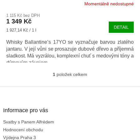
Momentálně nedostupné
1 115 Kč bez DPH
1 349 Kč
DETAIL
Měrná
1 927,14 Kč / 1 l
cena:
Whisky Ballantine’s 17YO se vyznačuje barvou zlatého
jantaru. V její vůni se prosazuje dubové dřevo a příjemná
sladkost. Má vyzrálou, komplexní chuť s medovými tóny a
dýmovým závojem.
1
položek celkem
O
v
l
Z
á
á
d
p
a
a
Informace pro vás
c
t
í
Svatby s Panem Alfrédem
í
p
Hodnocení obchodu
r
v
Výdejna Praha 3