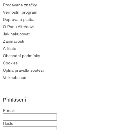
k
Prodávané značky
y
Věrnostní program
v
ý
Doprava a platba
p
O Panu Alfrédovi
i
Jak nakupovat
s
u
Zajímavosti
Affiliate
Obchodní podmínky
Cookies
Úplná pravidla soutěží
Velkoobchod
Přihlášení
E-mail
Heslo