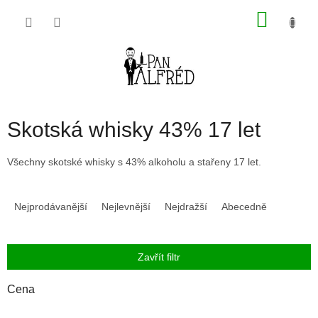
Přejít
NÁKU
na
obsah
KOŠÍK
Skotská whisky 43% 17 let
Všechny skotské whisky s 43% alkoholu a stařeny 17 let.
Ř
a
Nejprodávanější
Nejlevnější
Nejdražší
Abecedně
z
e
n
Zavřít filtr
í
p
Cena
r
o