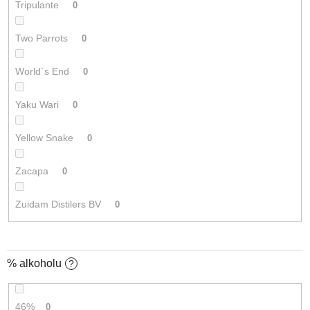
Tripulante
0
Two Parrots
0
World´s End
0
Yaku Wari
0
Yellow Snake
0
Zacapa
0
Zuidam Distilers BV
0
% alkoholu
?
46%
0