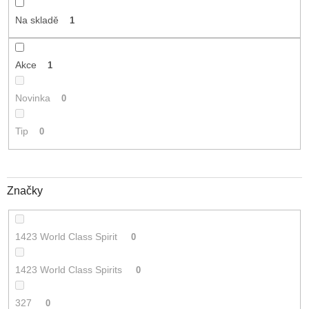
t
Na skladě
1
ů
Akce
1
Novinka
0
Tip
0
Značky
1423 World Class Spirit
0
1423 World Class Spirits
0
327
0