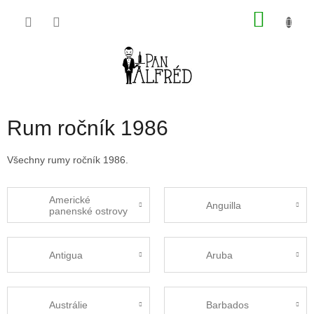
Přejít
NÁKU
na
obsah
KOŠÍK
Rum ročník 1986
Všechny rumy ročník 1986.
Americké
Anguilla
panenské ostrovy
Antigua
Aruba
Austrálie
Barbados