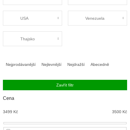
USA
Venezuela
Thajsko
Ř
a
Nejprodávanější
Nejlevnější
Nejdražší
Abecedně
z
e
n
Zavřít filtr
í
p
Cena
r
o
3499
Kč
3500
Kč
d
u
k