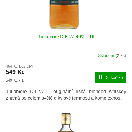
k
t
ů
Tullamore D.E.W. 40% 1,0l
Skladem
(2 ks)
Průměrné
hodnocení
454 Kč bez DPH
produktu
549 Kč
je
Do košíku
4,0
Měrná
549 Kč / 1 l
z
cena:
5
Tullamore D.E.W. – originální irská blended whiskey
hvězdiček.
známá po celém světě díky své jemnosti a komplexnosti.