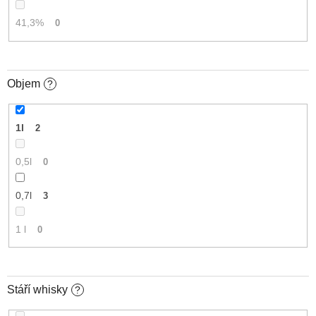
41,3%
0
Objem
?
1l
2
0,5l
0
0,7l
3
1 l
0
Stáří whisky
?