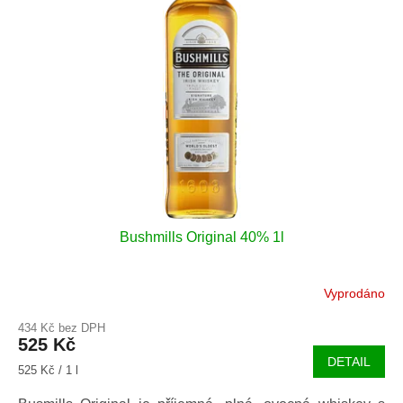
Bushmills Original 40% 1l
Vyprodáno
434 Kč bez DPH
525 Kč
DETAIL
Měrná
525 Kč / 1 l
cena: