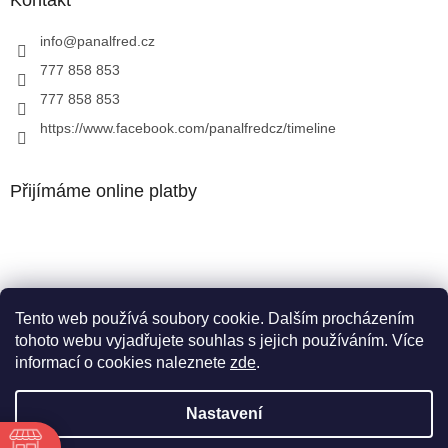
info
@
panalfred.cz
777 858 853
777 858 853
https://www.facebook.com/panalfredcz/timeline
Přijímáme online platby
Tento web používá soubory cookie. Dalším procházením
Facebook
tohoto webu vyjadřujete souhlas s jejich používáním. Více
informací o cookies naleznete
zde
.
Nastavení
Vytvořil Shoptet