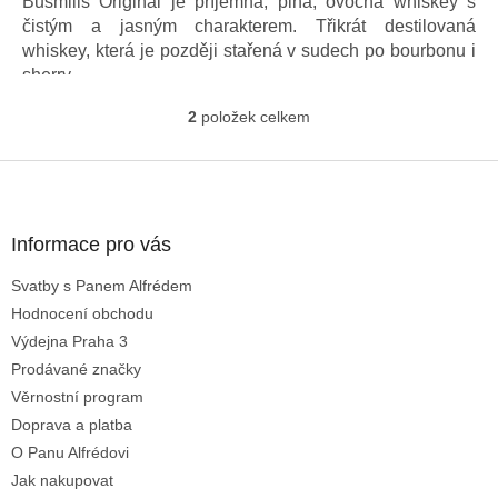
Busmills Original je příjemná, plná, ovocná whiskey s
čistým a jasným charakterem. Třikrát destilovaná
whiskey, která je později stařená v sudech po bourbonu i
sherry.
2
položek celkem
O
v
l
Z
á
á
d
p
a
a
Informace pro vás
c
t
í
Svatby s Panem Alfrédem
í
p
Hodnocení obchodu
r
v
Výdejna Praha 3
k
Prodávané značky
y
Věrnostní program
v
ý
Doprava a platba
p
O Panu Alfrédovi
i
Jak nakupovat
s