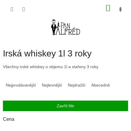
Přejít
NÁKU
na
obsah
KOŠÍK
Irská whiskey 1l 3 roky
Všechny irské whiskey o objemu 1l a stařeny 3 roky.
Ř
a
Nejprodávanější
Nejlevnější
Nejdražší
Abecedně
z
e
n
Zavřít filtr
í
p
Cena
r
o