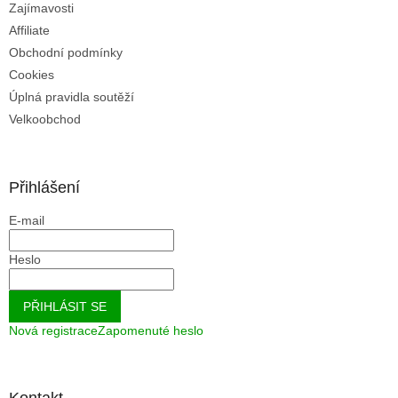
u
Zajímavosti
Affiliate
Obchodní podmínky
Cookies
Úplná pravidla soutěží
Velkoobchod
Přihlášení
E-mail
Heslo
PŘIHLÁSIT SE
Nová registrace
Zapomenuté heslo
Kontakt