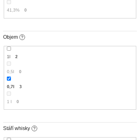
41,3%
0
Objem
?
1l
2
0,5l
0
0,7l
3
1 l
0
Stáří whisky
?