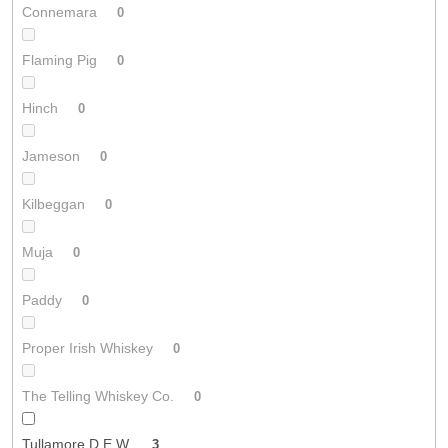
Connemara
0
Flaming Pig
0
Hinch
0
Jameson
0
Kilbeggan
0
Muja
0
Paddy
0
Proper Irish Whiskey
0
The Telling Whiskey Co.
0
Tullamore D.E.W.
3