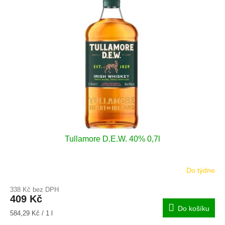
Tullamore D.E.W. 40% 0,7l
Do týdne
338 Kč bez DPH
409 Kč
Do košíku
Měrná
584,29 Kč / 1 l
cena: