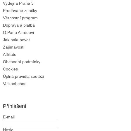
v
Výdejna Praha 3
k
Prodávané značky
y
Věrnostní program
v
ý
Doprava a platba
p
O Panu Alfrédovi
i
Jak nakupovat
s
u
Zajímavosti
Affiliate
Obchodní podmínky
Cookies
Úplná pravidla soutěží
Velkoobchod
Přihlášení
E-mail
Heslo