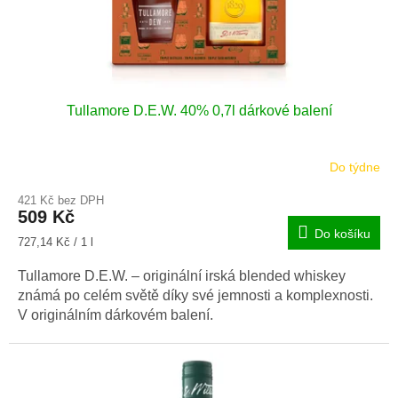
k
t
ů
Tullamore D.E.W. 40% 0,7l dárkové balení
Do týdne
421 Kč bez DPH
509 Kč
Do košíku
Měrná
727,14 Kč / 1 l
cena:
Tullamore D.E.W. – originální irská blended whiskey
známá po celém světě díky své jemnosti a komplexnosti.
V originálním dárkovém balení.