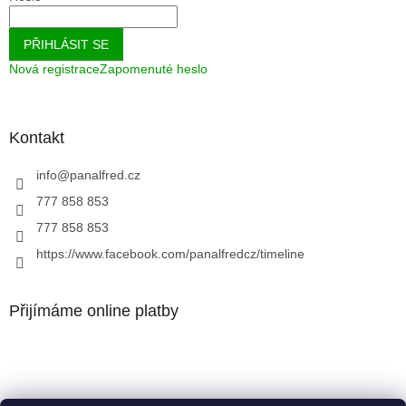
PŘIHLÁSIT SE
Nová registrace
Zapomenuté heslo
Kontakt
info
@
panalfred.cz
777 858 853
777 858 853
https://www.facebook.com/panalfredcz/timeline
Přijímáme online platby