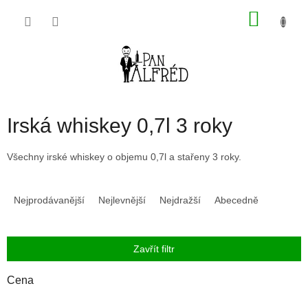
Přejít
NÁKU
na
obsah
KOŠÍK
Irská whiskey 0,7l 3 roky
Všechny irské whiskey o objemu 0,7l a stařeny 3 roky.
Ř
a
Nejprodávanější
Nejlevnější
Nejdražší
Abecedně
z
e
n
Zavřít filtr
í
p
Cena
r
o