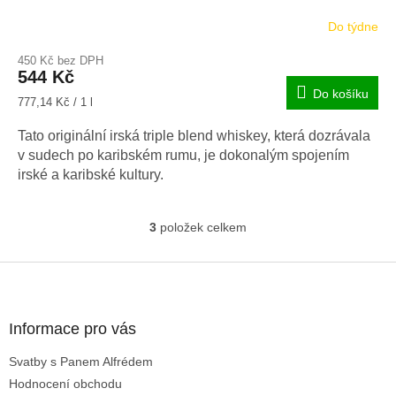
Do týdne
450 Kč bez DPH
544 Kč
Do košíku
Měrná
777,14 Kč / 1 l
cena:
Tato originální irská triple blend whiskey, která dozrávala
v sudech po karibském rumu, je dokonalým spojením
irské a karibské kultury.
3
položek celkem
O
v
l
Z
á
á
d
p
a
a
Informace pro vás
c
t
í
Svatby s Panem Alfrédem
í
p
Hodnocení obchodu
r