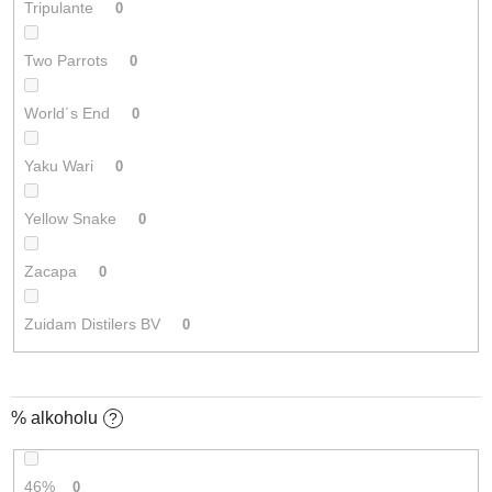
Tripulante
0
Two Parrots
0
World´s End
0
Yaku Wari
0
Yellow Snake
0
Zacapa
0
Zuidam Distilers BV
0
% alkoholu
?
46%
0