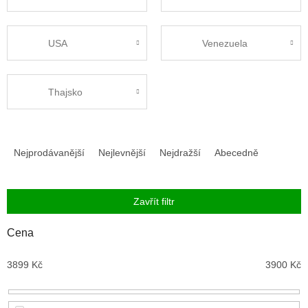
USA
Venezuela
Thajsko
Ř
a
Nejprodávanější
Nejlevnější
Nejdražší
Abecedně
z
e
n
Zavřít filtr
í
p
Cena
r
o
3899
Kč
3900
Kč
d
u
k