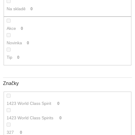
t
Na skladě
0
ů
Akce
0
Novinka
0
Tip
0
Značky
1423 World Class Spirit
0
1423 World Class Spirits
0
327
0