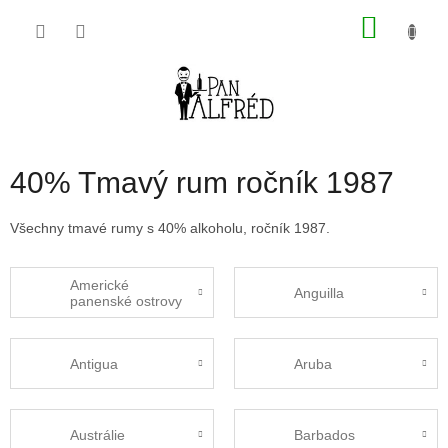
Přejít
NÁKU
na
obsah
KOŠÍK
40% Tmavý rum ročník 1987
Všechny tmavé rumy s 40% alkoholu, ročník 1987.
Americké
Anguilla
panenské ostrovy
Antigua
Aruba
Austrálie
Barbados