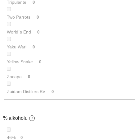
Tripulante
0
Two Parrots
0
World´s End
0
Yaku Wari
0
Yellow Snake
0
Zacapa
0
Zuidam Distilers BV
0
% alkoholu
?
46%
0