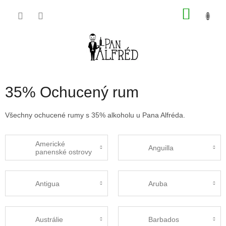
Přejít
NÁKU
na
obsah
KOŠÍK
35% Ochucený rum
Všechny ochucené rumy s 35% alkoholu u Pana Alfréda.
Americké
Anguilla
panenské ostrovy
Antigua
Aruba
Austrálie
Barbados