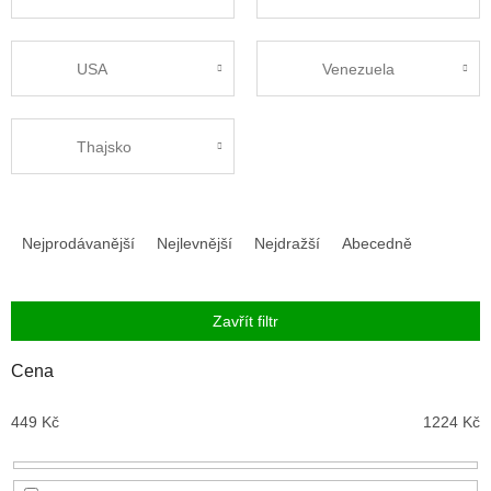
USA
Venezuela
Thajsko
Ř
a
Nejprodávanější
Nejlevnější
Nejdražší
Abecedně
z
e
n
Zavřít filtr
í
p
Cena
r
o
449
Kč
1224
Kč
d
u
k