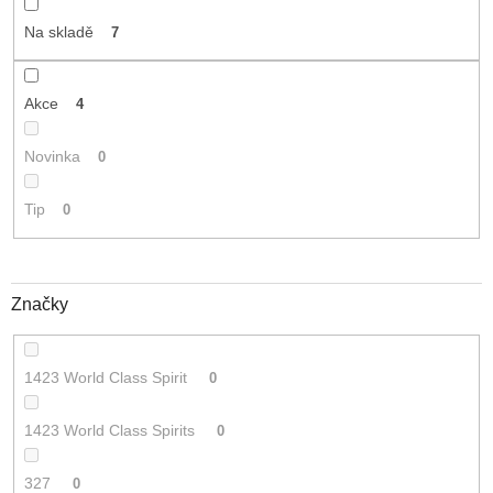
t
Na skladě
7
ů
Akce
4
Novinka
0
Tip
0
Značky
1423 World Class Spirit
0
1423 World Class Spirits
0
327
0