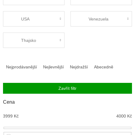
USA
Venezuela
Thajsko
Ř
a
Nejprodávanější
Nejlevnější
Nejdražší
Abecedně
z
e
n
Zavřít filtr
í
p
Cena
r
o
3999
Kč
4000
Kč
d
u
k