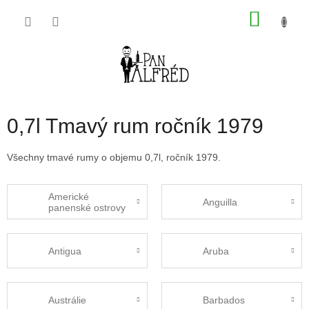
Přejít
NÁKU
na
obsah
KOŠÍK
0,7l Tmavý rum ročník 1979
Všechny tmavé rumy o objemu 0,7l, ročník 1979.
Americké
Anguilla
panenské ostrovy
Antigua
Aruba
Austrálie
Barbados