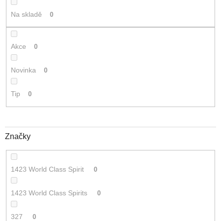
t
Na skladě
0
ů
Akce
0
Novinka
0
Tip
0
Značky
1423 World Class Spirit
0
1423 World Class Spirits
0
327
0