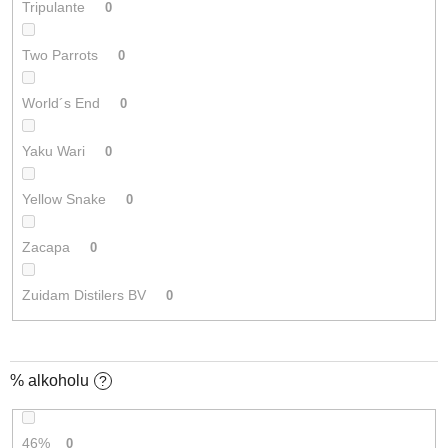
Tripulante
0
Two Parrots
0
World´s End
0
Yaku Wari
0
Yellow Snake
0
Zacapa
0
Zuidam Distilers BV
0
% alkoholu
?
46%
0