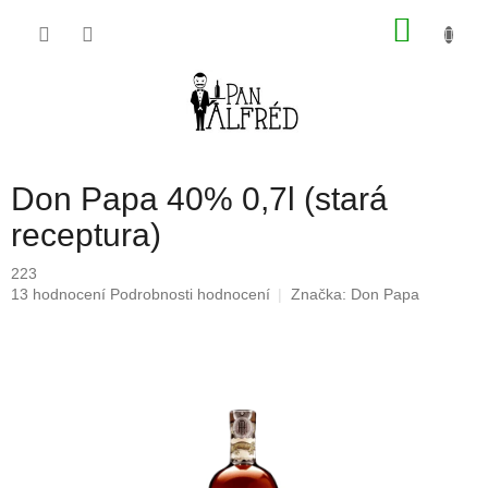
Přejít
NÁKU
na
obsah
KOŠÍK
Don Papa 40% 0,7l (stará
receptura)
223
Průměrné
13 hodnocení
Podrobnosti hodnocení
Značka:
Don Papa
hodnocení
produktu
je
4,7
z
5
hvězdiček.