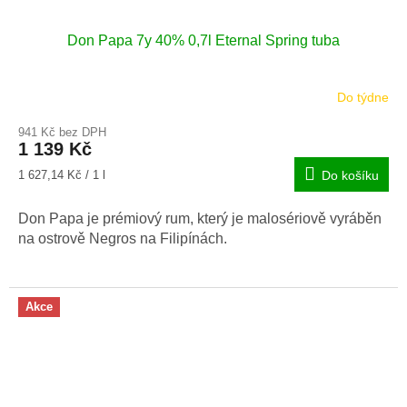
Don Papa 7y 40% 0,7l Eternal Spring tuba
Do týdne
Průměrné
hodnocení
941 Kč bez DPH
produktu
1 139 Kč
je
4,7
Měrná
1 627,14 Kč / 1 l
Do košíku
z
cena:
5
Don Papa je prémiový rum, který je malosériově vyráběn
hvězdiček.
na ostrově Negros na Filipínách.
Akce