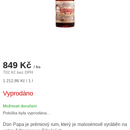
849 Kč
/ ks
702 Kč bez DPH
Měrná
1 212,86 Kč / 1 l
cena:
Vyprodáno
Možnosti doručení
Položka byla vyprodána…
Don Papa je prémiový rum, který je malosériově vyráběn na