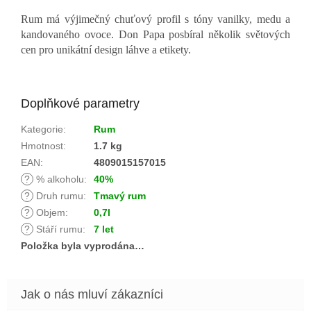
Rum má výjimečný chuťový profil s tóny vanilky, medu a
kandovaného ovoce. Don Papa posbíral několik světových
cen pro unikátní design láhve a etikety.
Doplňkové parametry
Kategorie
:
Rum
Hmotnost
:
1.7 kg
EAN
:
4809015157015
?
% alkoholu
:
40%
?
Druh rumu
:
Tmavý rum
?
Objem
:
0,7l
?
Stáří rumu
:
7 let
Položka byla vyprodána…