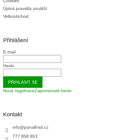
Cookies
Úplná pravidla soutěží
Velkoobchod
Přihlášení
E-mail
Heslo
PŘIHLÁSIT SE
Nová registrace
Zapomenuté heslo
Kontakt
info
@
panalfred.cz
777 858 853