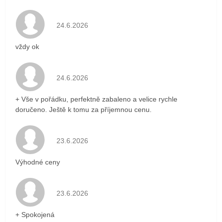
Hodnocení obchodu je 5 z 5 hvězdiček.
24.6.2026
vždy ok
Hodnocení obchodu je 5 z 5 hvězdiček.
24.6.2026
+ Vše v pořádku, perfektně zabaleno a velice rychle
doručeno. Ještě k tomu za příjemnou cenu.
Hodnocení obchodu je 5 z 5 hvězdiček.
23.6.2026
Výhodné ceny
Hodnocení obchodu je 5 z 5 hvězdiček.
23.6.2026
+ Spokojená