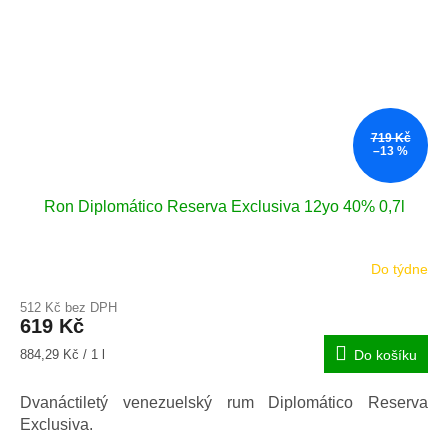
719 Kč
–13 %
Ron Diplomático Reserva Exclusiva 12yo 40% 0,7l
Do týdne
Průměrné
hodnocení
512 Kč bez DPH
produktu
619 Kč
je
4,9
Měrná
884,29 Kč / 1 l
Do košíku
z
cena:
5
Dvanáctiletý venezuelský rum Diplomático Reserva
hvězdiček.
Exclusiva.