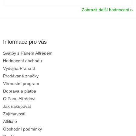
Zobrazit další hodnocení
Z
á
p
a
Informace pro vás
t
Svatby s Panem Alfrédem
í
Hodnocení obchodu
Výdejna Praha 3
Prodávané značky
Věrnostní program
Doprava a platba
O Panu Alfrédovi
Jak nakupovat
Zajímavosti
Affiliate
Obchodní podmínky