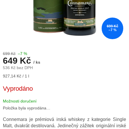
699 Kč
–7 %
699 Kč
–7 %
649 Kč
/ ks
536 Kč bez DPH
Měrná
927,14 Kč / 1 l
cena:
Vyprodáno
Možnosti doručení
Položka byla vyprodána…
Connemara je prémiová irská whiskey z kategorie Single
Malt, dvakrát destilovaná. Jedinečný zážitek originální irské