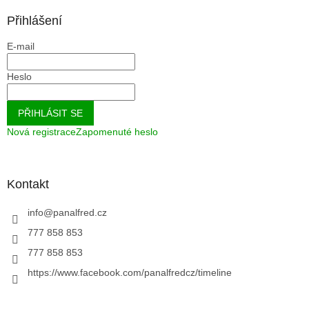
Přihlášení
E-mail
Heslo
PŘIHLÁSIT SE
Nová registrace
Zapomenuté heslo
Kontakt
info
@
panalfred.cz
777 858 853
777 858 853
https://www.facebook.com/panalfredcz/timeline