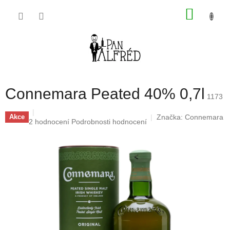
Přejít
NÁKU
na
obsah
KOŠÍK
Connemara Peated 40% 0,7l
1173
Značka:
Connemara
Akce
Průměrné
2 hodnocení
Podrobnosti hodnocení
hodnocení
produktu
je
5,0
z
5
hvězdiček.