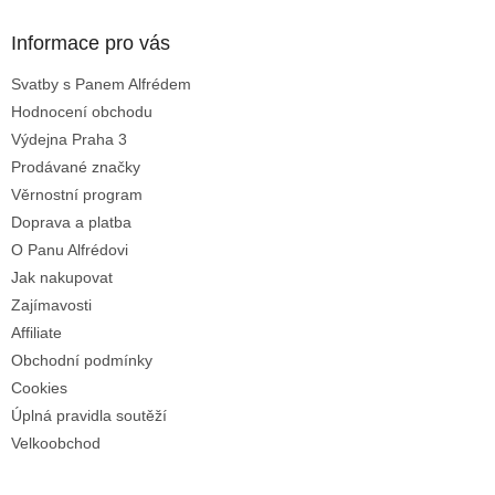
p
a
Informace pro vás
t
Svatby s Panem Alfrédem
í
Hodnocení obchodu
Výdejna Praha 3
Prodávané značky
Věrnostní program
Doprava a platba
O Panu Alfrédovi
Jak nakupovat
Zajímavosti
Affiliate
Obchodní podmínky
Cookies
Úplná pravidla soutěží
Velkoobchod