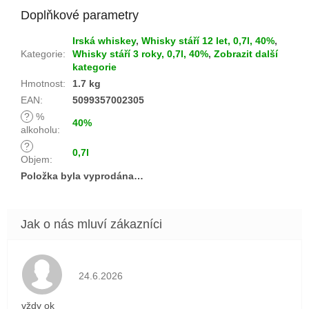
Doplňkové parametry
Irská whiskey
,
Whisky stáří 12 let, 0,7l, 40%
,
Kategorie
:
Whisky stáří 3 roky, 0,7l, 40%
,
Zobrazit další
kategorie
Hmotnost
:
1.7 kg
EAN
:
5099357002305
?
%
40%
alkoholu
:
?
0,7l
Objem
:
Položka byla vyprodána…
Hodnocení obchodu je 5 z 5 hvězdiček.
24.6.2026
vždy ok