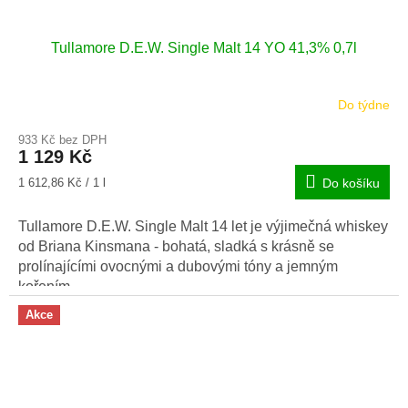
Tullamore D.E.W. Single Malt 14 YO 41,3% 0,7l
Do týdne
Průměrné
hodnocení
933 Kč bez DPH
produktu
1 129 Kč
je
5,0
Měrná
1 612,86 Kč / 1 l
Do košíku
z
cena:
5
Tullamore D.E.W. Single Malt 14 let je výjimečná whiskey
hvězdiček.
od Briana Kinsmana - bohatá, sladká s krásně se
prolínajícími ovocnými a dubovými tóny a jemným
kořením.
Akce