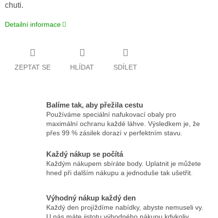
chuti.
Detailní informace
ZEPTAT SE
HLÍDAT
SDÍLET
Balíme tak, aby přežila cestu
Používáme speciální nafukovací obaly pro
maximální ochranu každé láhve. Výsledkem je, že
přes 99 % zásilek dorazí v perfektním stavu.
Každý nákup se počítá
Každým nákupem sbíráte body. Uplatnit je můžete
hned při dalším nákupu a jednoduše tak ušetřit.
Výhodný nákup každý den
Každý den projíždíme nabídky, abyste nemuseli vy.
U nás máte jistotu výhodného nákupu kdykoliv.