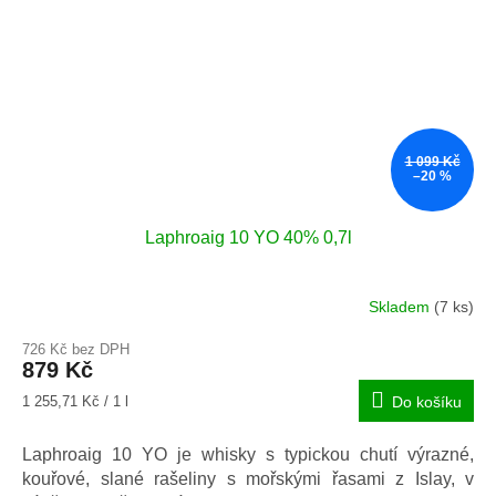
1 099 Kč
–20 %
Laphroaig 10 YO 40% 0,7l
Skladem
(7 ks)
Průměrné
hodnocení
726 Kč bez DPH
produktu
879 Kč
je
5,0
Měrná
1 255,71 Kč / 1 l
Do košíku
z
cena:
5
Laphroaig 10 YO je whisky s typickou chutí výrazné,
hvězdiček.
kouřové, slané rašeliny s mořskými řasami z Islay, v