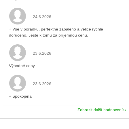
Hodnocení obchodu je 5 z 5 hvězdiček.
24.6.2026
+ Vše v pořádku, perfektně zabaleno a velice rychle
doručeno. Ještě k tomu za příjemnou cenu.
Hodnocení obchodu je 5 z 5 hvězdiček.
23.6.2026
Výhodné ceny
Hodnocení obchodu je 5 z 5 hvězdiček.
23.6.2026
+ Spokojená
Zobrazit další hodnocení
Z
á