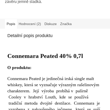
závěru jemně sladká.
Popis
Hodnocení (2)
Diskuze
Značka
Detailní popis produktu
Connemara Peated 40% 0,7l
O produktu:
Connemara Peated je jedinečná irská single malt
whiskey, která se vyznačuje výrazným rašelinovým
charakterem. Její výroba probíhá v palírně
Cooley v hrabství Louth, kde se používá
tradiční metoda dvojité destilace. Connemara je
vyrobena z nakouřeného ječmene, který se suší