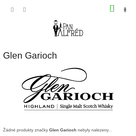
Přejít
NÁKU
na
obsah
KOŠÍK
Glen Garioch
Žádné produkty značky
Glen Garioch
nebyly nalezeny...