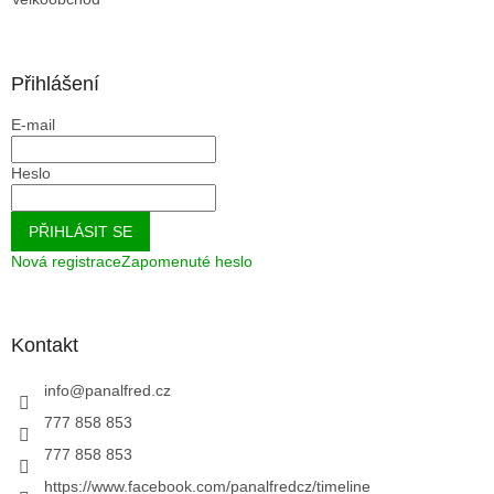
Přihlášení
E-mail
Heslo
PŘIHLÁSIT SE
Nová registrace
Zapomenuté heslo
Kontakt
info
@
panalfred.cz
777 858 853
777 858 853
https://www.facebook.com/panalfredcz/timeline