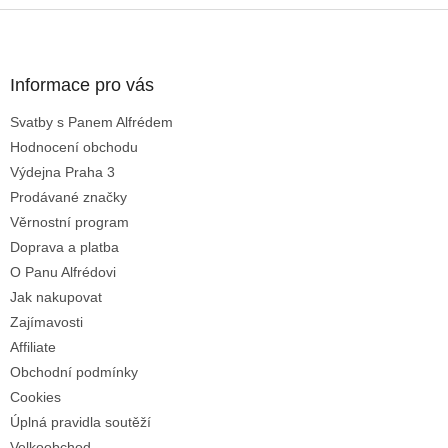
Z
á
p
a
Informace pro vás
t
Svatby s Panem Alfrédem
í
Hodnocení obchodu
Výdejna Praha 3
Prodávané značky
Věrnostní program
Doprava a platba
O Panu Alfrédovi
Jak nakupovat
Zajímavosti
Affiliate
Obchodní podmínky
Cookies
Úplná pravidla soutěží
Velkoobchod