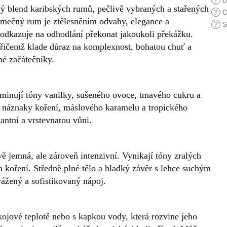
?
D
ý blend karibských rumů, pečlivě vybraných a stařených
?
O
imečný rum je ztělesněním odvahy, elegance a
?
S
 odkazuje na odhodlání překonat jakoukoli překážku.
přičemž klade důraz na komplexnost, bohatou chuť a
čné začátečníky.
minují tóny vanilky, sušeného ovoce, tmavého cukru a
 náznaky koření, máslového karamelu a tropického
antní a vrstevnatou vůni.
 jemná, ale zároveň intenzivní. Vynikají tóny zralých
 koření. Středně plné tělo a hladký závěr s lehce suchým
ážený a sofistikovaný nápoj.
kojové teplotě nebo s kapkou vody, která rozvine jeho