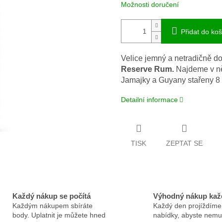
Možnosti doručení
Přidat do koš
Velice jemný a netradičně 
Reserve Rum.
Najdeme v ně
Jamajky a Guyany stařeny 8
Detailní informace
TISK
ZEPTAT SE
Každý nákup se počítá
Výhodný nákup kaž
Každým nákupem sbíráte
Každý den projíždíme
body. Uplatnit je můžete hned
nabídky, abyste nemus