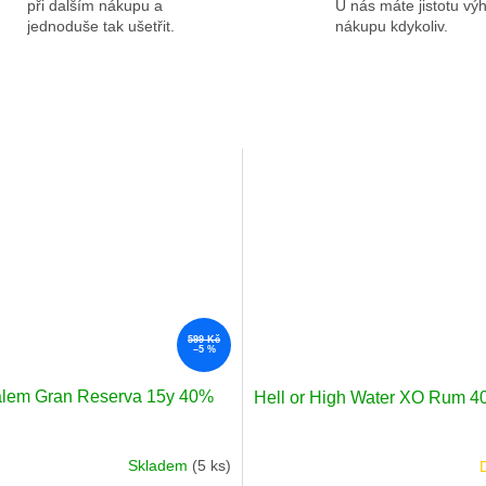
při dalším nákupu a
U nás máte jistotu v
jednoduše tak ušetřit.
nákupu kdykoliv.
599 Kč
–5 %
lem Gran Reserva 15y 40%
Hell or High Water XO Rum 4
Skladem
(5 ks)
né
Průměrné