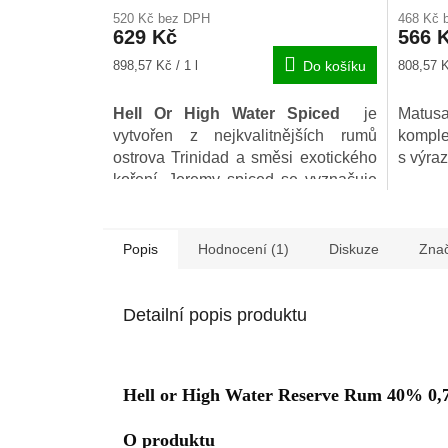
hodnocení
hodnoc
520 Kč bez DPH
468 Kč 
produktu
produkt
629 Kč
566 
je
je
5,0
4,8
Měrná
Měrná
898,57 Kč / 1 l
Do košíku
808,57 K
z
z
cena:
cena:
5
5
Hell Or High Water Spiced
je
Matus
hvězdiček.
hvězdič
vytvořen z nejkvalitnějších rumů
komple
ostrova Trinidad a směsi exotického
s výra
koření. Jeremy spiced se vyznačuje
výrazně tmavou barvou, na rozdíl od
jiných spiced rumů, a taktéž
výraznou chutí.
Popis
Hodnocení (1)
Diskuze
Zna
Detailní popis produktu
Hell or High Water Reserve Rum 40% 0,7
O produktu