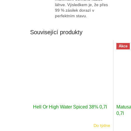
láhve. Výsledkem je, že přes
99 % zásilek dorazí v
perfektním stavu.
Související produkty
Akce
Hell Or High Water Spiced 38% 0,7l
Matusa
0,7l
Do týdne
Průměrné
Průměr