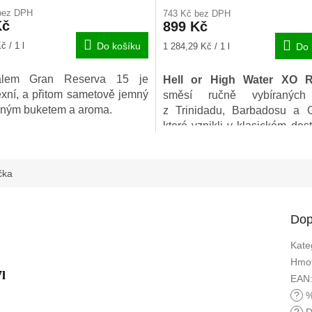
ení
hodnocení
bez DPH
743 Kč bez DPH
u
produktu
Kč
899 Kč
je
4,0
Měrná
č / 1 l
Do košíku
1 284,29 Kč / 1 l
Do 
z
cena:
5
alem Gran Reserva 15 je
Hell or High Water XO 
ek.
hvězdiček.
xní, a přitom sametově jemný
směsí ručně vybíranýc
zným buketem a aroma.
z Trinidadu, Barbadosu a 
které vznikli v klasickém des
kotli, ale i pomocí konti
destilace a byli stařeny po 
let v dubových sudech po am
čka
burbonu.
Dop
Kate
Hmot
l
EAN
?
%