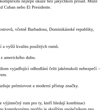
 komplexitu nejlépe ukáže bez jakýchkoli přísad. Může
Old Cuban nebo El Presidente.
ostrovů, včetně Barbadosu, Dominikánské republiky,
í a vyšší kvalitu použitých rumů.
h z amerického dubu.
diom vyjadřující odhodlání čelit jakémukoli nebezpečí –
rem.
zňuje prémiovost a moderní přístup značky.
 výjimečný rum pro ty, kteří hledají kombinaci
ému komplexnímu profilu je skvělým společníkem pro