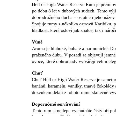
Hell or High Water Reserve Rum je prémiov
po dobu 8 let v dubových sudech. Tento výj
dobrodružného ducha – ostatně i jeho název
Spojuje rumy z několika ostrovů Karibiku, 
hladkost, která osloví jak znalce, tak i náro
Vůně
Aroma je hluboké, bohaté a harmonické. Do
praženého dubu. V pozadí se objevují jemné
ovoce, které dohromady vytvářejí velmi eleg
Chuť
Chuť Hell or High Water Reserve je sametově
banánů, karamelu, vanilky, tmavé čokolády a
dozvukem dělají z tohoto rumu skutečně vyv
Doporučené servírování
Tento rum si nejlépe vychutnáte čistý při po