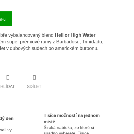
íku
dobře vybalancovaný blend
Hell or High Water
m super prémiové rumy z Barbadosu, Trinidadu,
 let v dubových sudech po americkém burbonu.
HLÍDAT
SDÍLET
Tisíce možností na jednom
dý den
místě
Široká nabídka, ze které si
eli vy.
snadno vyberete. Tisíce