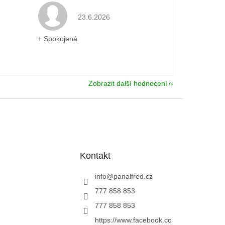
je 5 z 5 hvězdiček.
Hodnocení obchodu je 5 z 5 hvězdiček.
23.6.2026
+ Spokojená
Zobrazit další hodnocení
Kontakt
info
@
panalfred.cz
777 858 853
777 858 853
https://www.facebook.co