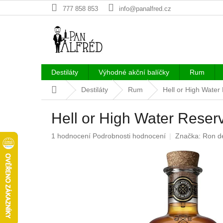
Přejít
777 858 853
info@panalfred.cz
na
obsah
Destiláty
Výhodné akční balíčky
Rum
Domů
Destiláty
Rum
Hell or High Wate
Hell or High Water Rese
Průměrné
1 hodnocení
Podrobnosti hodnocení
Značka:
Ron d
hodnocení
produktu
je
5,0
z
5
hvězdiček.