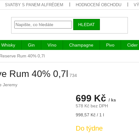
SVATBY S PANEM ALFRÉDEM
HODNOCENÍ OBCHODU
VÝ
HLEDAT
Whisky
Gin
Víno
Champagne
Pivo
Cider
r Reserve Rum 40% 0,7l
rve Rum 40% 0,7l
734
e Jeremy
699 Kč
/ ks
578 Kč bez DPH
Měrná
998,57 Kč / 1 l
cena:
Do týdne