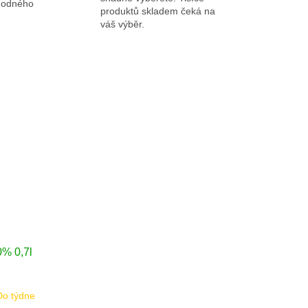
ýhodného
produktů skladem čeká na
váš výběr.
0% 0,7l
Do týdne