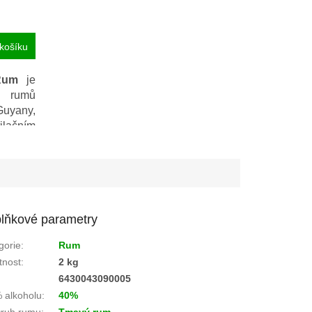
košíku
Rum
je
h rumů
Guyany,
tilačním
nuální
dobu 15
erickém
lňkové parametry
gorie
:
Rum
nost
:
2 kg
:
6430043090005
 alkoholu
:
40%