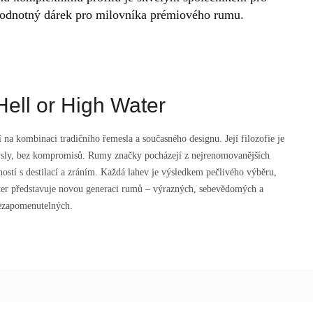
o hodnotný dárek pro milovníka prémiového rumu.
ell or High Water
 na kombinaci tradičního řemesla a současného designu. Její filozofie je
mysly, bez kompromisů. Rumy značky pocházejí z nejrenomovanějších
eností s destilací a zráním. Každá lahev je výsledkem pečlivého výběru,
ter představuje novou generaci rumů – výrazných, sebevědomých a
ezapomenutelných.