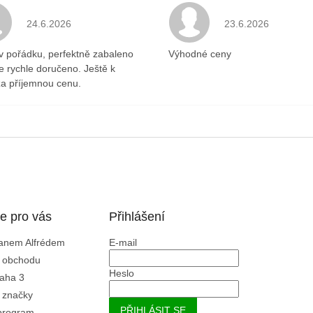
.
Hodnocení obchodu je 5 z 5 hvězdiček.
Hodnocení obchodu 
24.6.2026
23.6.2026
v pořádku, perfektně zabaleno
Výhodné ceny
ce rychle doručeno. Ještě k
a příjemnou cenu.
e pro vás
Přihlášení
Panem Alfrédem
E-mail
 obchodu
Heslo
aha 3
 značky
PŘIHLÁSIT SE
program