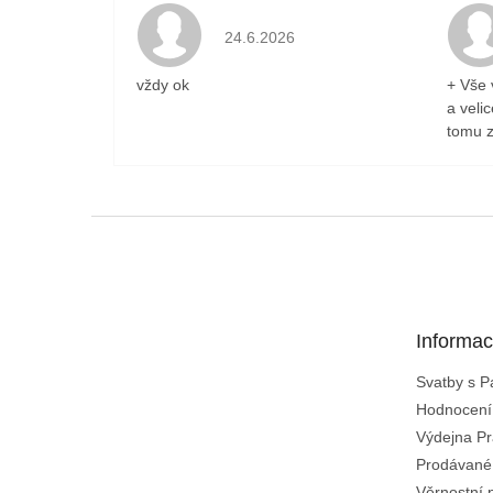
Hodnocení obchodu je 5 z 5 hvězdiček
24.6.2026
vždy ok
+ Vše 
a veli
tomu z
Z
á
p
a
t
Informac
í
Svatby s 
Hodnocení
Výdejna Pr
Prodávané
Věrnostní 