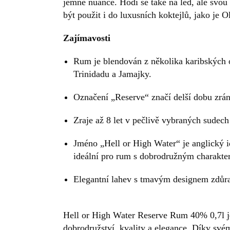
jemné nuance. Hodí se také na led, ale svou
být použit i do luxusních koktejlů, jako je 
Zajímavosti
Rum je blendován z několika karibských 
Trinidadu a Jamajky.
Označení „Reserve“ značí delší dobu zrán
Zraje až 8 let v pečlivě vybraných sudec
Jméno „Hell or High Water“ je anglický i
ideální pro rum s dobrodružným charakte
Elegantní lahev s tmavým designem zdůra
Hell or High Water Reserve Rum 40% 0,7l je
dobrodružství, kvality a elegance. Díky sv