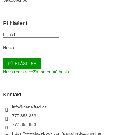
Přihlášení
E-mail
Heslo
PŘIHLÁSIT SE
Nová registrace
Zapomenuté heslo
Kontakt
info
@
panalfred.cz
777 858 853
777 858 853
https://www.facebook.com/panalfredcz/timeline