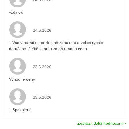
vždy ok
Hodnocení obchodu je 5 z 5 hvězdiček.
24.6.2026
+ Vše v pořádku, perfektně zabaleno a velice rychle
doručeno. Ještě k tomu za příjemnou cenu.
Hodnocení obchodu je 5 z 5 hvězdiček.
23.6.2026
Výhodné ceny
Hodnocení obchodu je 5 z 5 hvězdiček.
23.6.2026
+ Spokojená
Zobrazit další hodnocení