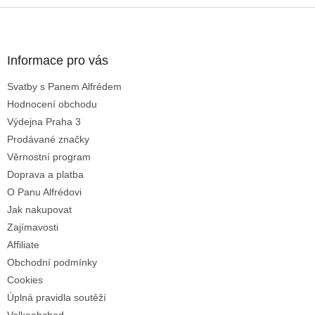
Z
á
p
a
Informace pro vás
t
Svatby s Panem Alfrédem
í
Hodnocení obchodu
Výdejna Praha 3
Prodávané značky
Věrnostní program
Doprava a platba
O Panu Alfrédovi
Jak nakupovat
Zajímavosti
Affiliate
Obchodní podmínky
Cookies
Úplná pravidla soutěží
Velkoobchod