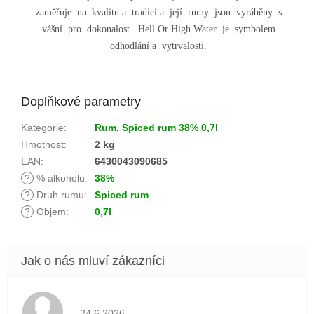
zaměřuje na kvalitu a tradici a její rumy jsou vyráběny s
vášní pro dokonalost. Hell Or High Water je symbolem
odhodlání a vytrvalosti.
Doplňkové parametry
Kategorie
:
Rum
,
Spiced rum 38% 0,7l
Hmotnost
:
2 kg
EAN
:
6430043090685
?
% alkoholu
:
38%
?
Druh rumu
:
Spiced rum
?
Objem
:
0,7l
Hodnocení obchodu je 5 z 5 hvězdiček.
24.6.2026