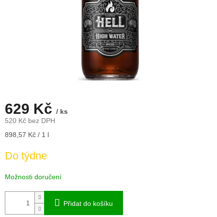
629 Kč
/ ks
520 Kč bez DPH
Měrná
898,57 Kč / 1 l
cena:
Do týdne
Možnosti doručení
Přidat do košíku