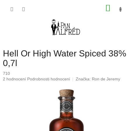
Přejít
NÁKU
na
obsah
KOŠÍK
Hell Or High Water Spiced 38%
0,7l
710
Průměrné
2 hodnocení
Podrobnosti hodnocení
Značka:
Ron de Jeremy
hodnocení
produktu
je
5,0
z
5
hvězdiček.