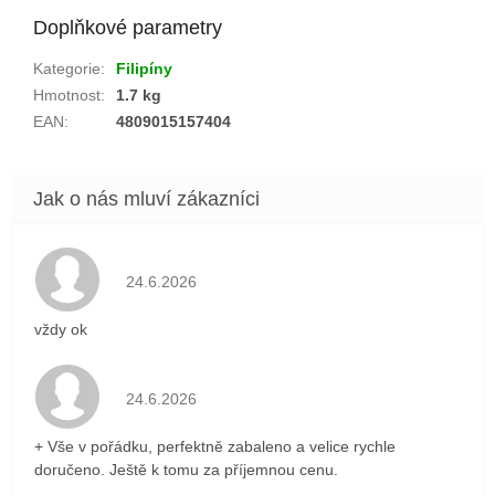
Doplňkové parametry
Kategorie
:
Filipíny
Hmotnost
:
1.7 kg
EAN
:
4809015157404
Hodnocení obchodu je 5 z 5 hvězdiček.
24.6.2026
vždy ok
Hodnocení obchodu je 5 z 5 hvězdiček.
24.6.2026
+ Vše v pořádku, perfektně zabaleno a velice rychle
doručeno. Ještě k tomu za příjemnou cenu.