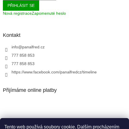
PŘIHLÁSIT SE
Nová registrace
Zapomenuté heslo
Kontakt
info
@
panalfred.cz
777 858 853
777 858 853
https://www.facebook.com/panalfredcz/timeline
Přijímáme online platby
Tento web používá soubory cookie. Dalším procházením
Facebook