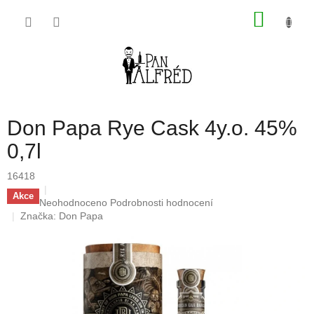
Přejít
NÁKU
na
obsah
KOŠÍK
Don Papa Rye Cask 4y.o. 45%
0,7l
16418
Akce
Průměrné
Neohodnoceno
Podrobnosti hodnocení
hodnocení
Značka:
Don Papa
produktu
je
0,0
z
5
hvězdiček.