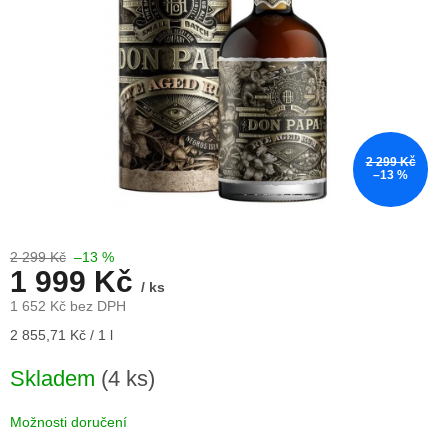
2 299 Kč
–13 %
2 299 Kč
–13 %
1 999 Kč
/ ks
1 652 Kč bez DPH
Měrná
2 855,71 Kč / 1 l
cena:
Skladem
(4 ks)
Možnosti doručení