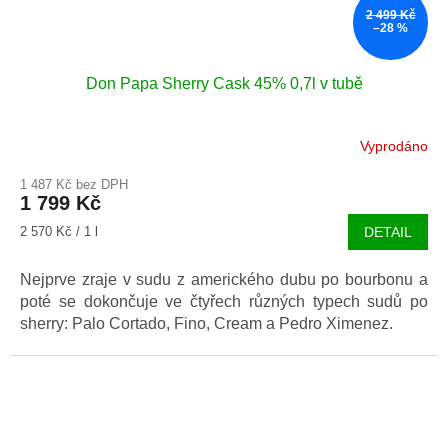
2 499 Kč
–28 %
Don Papa Sherry Cask 45% 0,7l v tubě
Vyprodáno
Průměrné
hodnocení
1 487 Kč bez DPH
produktu
1 799 Kč
je
5,0
Měrná
2 570 Kč / 1 l
DETAIL
z
cena:
5
Nejprve zraje v sudu z amerického dubu po bourbonu a
hvězdiček.
poté se dokončuje ve čtyřech různých typech sudů po
sherry: Palo Cortado, Fino, Cream a Pedro Ximenez.