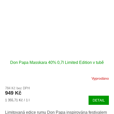
Don Papa Masskara 40% 0,7l Limited Edition v tubě
Vyprodáno
784 Kč bez DPH
949 Kč
Měrná
1 355,71 Kč / 1 l
DETAIL
cena:
Limitovaná edice rumu Don Papa inspirována festivalem