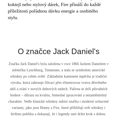
koktejl nebo stylový dárek, Fire přináší do každé
příležitosti pořádnou dávku energie a osobitého
stylu.
O značce Jack Daniel's
Značka Jack Daniel's byla založena v roce 1866 Jackem Danielem v
městečku Lynchburg, Tennessee, a stala se symbolem americké
whiskey po celém světě. Základním kamenem úspěchu je tradiční
výroba, která zahrnuje filtraci přes třímetrovou vrstvu dřevěného
uhlí a zrání v nových dubových sudech. Palírna se drží původních
hodnot – důrazu na kvalitu, řemeslné zpracování a nezaměnitelný
charakter. Vedle klasické whiskey nabízí značka i moderní ochucené
varianty, jako jsou Honey a Fire, které přibližují svět whiskey i
širšímu publiku a dokazují, že i legendy umí držet krok s dobou.