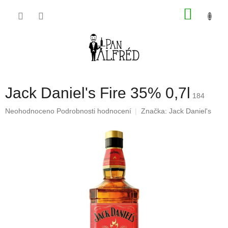
Přejít
NÁKU
na
obsah
KOŠÍK
Jack Daniel's Fire 35% 0,7l
184
Průměrné
Neohodnoceno
Podrobnosti hodnocení
Značka:
Jack Daniel's
hodnocení
produktu
je
0,0
z
5
hvězdiček.