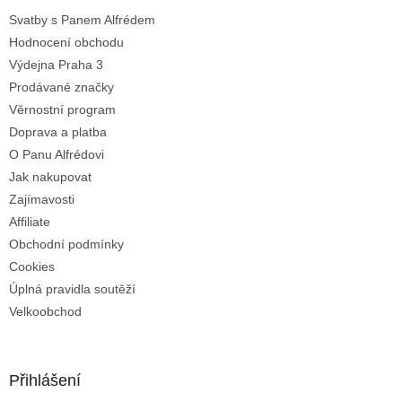
t
Svatby s Panem Alfrédem
í
Hodnocení obchodu
Výdejna Praha 3
Prodávané značky
Věrnostní program
Doprava a platba
O Panu Alfrédovi
Jak nakupovat
Zajímavosti
Affiliate
Obchodní podmínky
Cookies
Úplná pravidla soutěží
Velkoobchod
Přihlášení