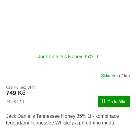
Jack Daniel's Honey 35% 1l
Skladem
(2 ks)
Průměrné
hodnocení
619 Kč bez DPH
produktu
749 Kč
je
4,8
Měrná
749 Kč / 1 l
Do košíku
z
cena:
5
Jack Daniel's Tennessee Honey 35% 1l - kombinace
hvězdiček.
legendární Tennessee Whiskey a přírodního medu.