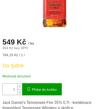
549 Kč
/ ks
454 Kč bez DPH
Měrná
784,29 Kč / 1 l
cena:
Do týdne
Možnosti doručení
Přidat do košíku
Jack Daniel's Tennessee Fire 35% 0,7l - kombinace
legendární Tennessee Whiskey a skořice.