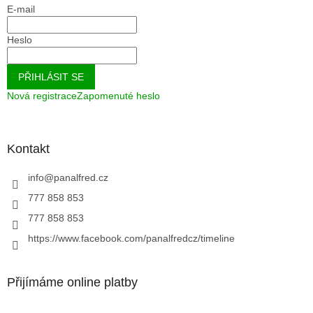
E-mail
Heslo
PŘIHLÁSIT SE
Nová registrace
Zapomenuté heslo
Kontakt
info
@
panalfred.cz
777 858 853
777 858 853
https://www.facebook.com/panalfredcz/timeline
Přijímáme online platby