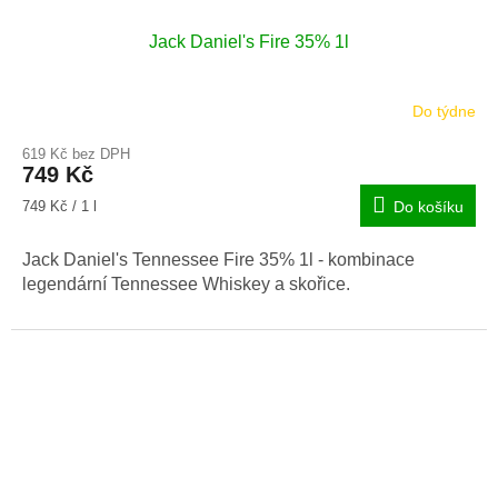
Jack Daniel's Fire 35% 1l
Do týdne
Průměrné
hodnocení
619 Kč bez DPH
produktu
749 Kč
je
5,0
Měrná
749 Kč / 1 l
Do košíku
z
cena:
5
Jack Daniel's Tennessee Fire 35% 1l - kombinace
hvězdiček.
legendární Tennessee Whiskey a skořice.