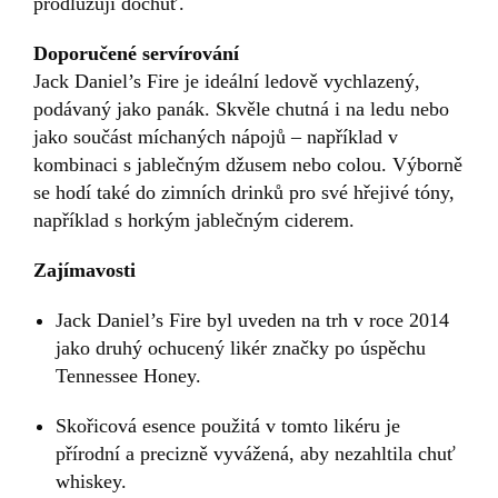
prodlužují dochuť.
Doporučené servírování
Jack Daniel’s Fire je ideální ledově vychlazený,
podávaný jako panák. Skvěle chutná i na ledu nebo
jako součást míchaných nápojů – například v
kombinaci s jablečným džusem nebo colou. Výborně
se hodí také do zimních drinků pro své hřejivé tóny,
například s horkým jablečným ciderem.
Zajímavosti
Jack Daniel’s Fire byl uveden na trh v roce 2014
jako druhý ochucený likér značky po úspěchu
Tennessee Honey.
Skořicová esence použitá v tomto likéru je
přírodní a precizně vyvážená, aby nezahltila chuť
whiskey.