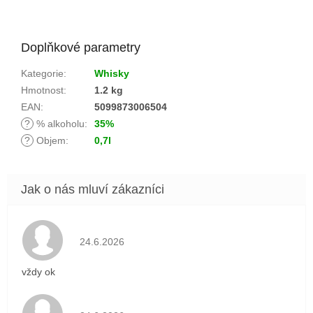
Doplňkové parametry
Kategorie
:
Whisky
Hmotnost
:
1.2 kg
EAN
:
5099873006504
?
% alkoholu
:
35%
?
Objem
:
0,7l
Hodnocení obchodu je 5 z 5 hvězdiček.
24.6.2026
vždy ok
Hodnocení obchodu je 5 z 5 hvězdiček.