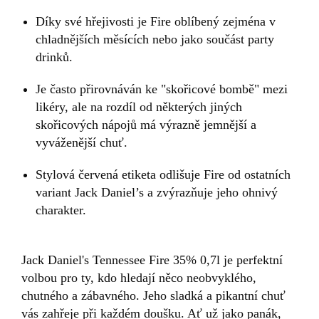
Díky své hřejivosti je Fire oblíbený zejména v
chladnějších měsících nebo jako součást party
drinků.
Je často přirovnáván ke "skořicové bombě" mezi
likéry, ale na rozdíl od některých jiných
skořicových nápojů má výrazně jemnější a
vyváženější chuť.
Stylová červená etiketa odlišuje Fire od ostatních
variant Jack Daniel’s a zvýrazňuje jeho ohnivý
charakter.
Jack Daniel's Tennessee Fire 35% 0,7l je perfektní
volbou pro ty, kdo hledají něco neobvyklého,
chutného a zábavného. Jeho sladká a pikantní chuť
vás zahřeje při každém doušku. Ať už jako panák,