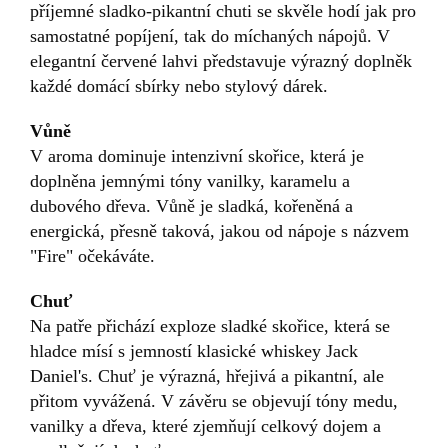
příjemné sladko-pikantní chuti se skvěle hodí jak pro
samostatné popíjení, tak do míchaných nápojů. V
elegantní červené lahvi představuje výrazný doplněk
každé domácí sbírky nebo stylový dárek.
Vůně
V aroma dominuje intenzivní skořice, která je
doplněna jemnými tóny vanilky, karamelu a
dubového dřeva. Vůně je sladká, kořeněná a
energická, přesně taková, jakou od nápoje s názvem
"Fire" očekáváte.
Chuť
Na patře přichází exploze sladké skořice, která se
hladce mísí s jemností klasické whiskey Jack
Daniel's. Chuť je výrazná, hřejivá a pikantní, ale
přitom vyvážená. V závěru se objevují tóny medu,
vanilky a dřeva, které zjemňují celkový dojem a