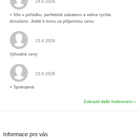
24.6.2026
+ Vše v pořádku, perfektně zabaleno a velice rychle
doručeno. Ještě k tomu za příjemnou cenu.
Hodnocení obchodu je 5 z 5 hvězdiček.
23.6.2026
Výhodné ceny
Hodnocení obchodu je 5 z 5 hvězdiček.
23.6.2026
+ Spokojená
Zobrazit další hodnocení
Z
á
p
a
Informace pro vás