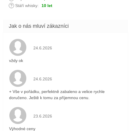
?
Stáří whisky
:
10 let
Hodnocení obchodu je 5 z 5 hvězdiček.
24.6.2026
vždy ok
Hodnocení obchodu je 5 z 5 hvězdiček.
24.6.2026
+ Vše v pořádku, perfektně zabaleno a velice rychle
doručeno. Ještě k tomu za příjemnou cenu.
Hodnocení obchodu je 5 z 5 hvězdiček.
23.6.2026
Výhodné ceny