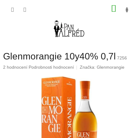
Přejít
NÁKU
na
obsah
KOŠÍK
Glenmorangie 10y40% 0,7l
7256
Průměrné
2 hodnocení
Podrobnosti hodnocení
Značka:
Glenmorangie
hodnocení
produktu
je
4,5
z
5
hvězdiček.