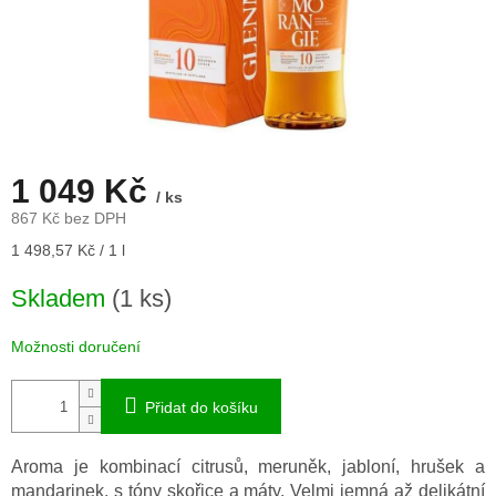
1 049 Kč
/ ks
867 Kč bez DPH
Měrná
1 498,57 Kč / 1 l
cena:
Skladem
(1 ks)
Možnosti doručení
Přidat do košíku
Aroma je kombinací citrusů, meruněk, jabloní, hrušek a
mandarinek, s tóny skořice a máty. Velmi jemná až delikátní