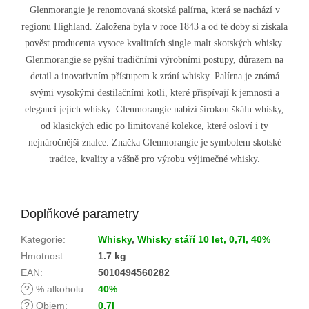
Glenmorangie je renomovaná skotská palírna, která se nachází v
regionu Highland. Založena byla v roce 1843 a od té doby si získala
pověst producenta vysoce kvalitních single malt skotských whisky.
Glenmorangie se pyšní tradičními výrobními postupy, důrazem na
detail a inovativním přístupem k zrání whisky. Palírna je známá
svými vysokými destilačními kotli, které přispívají k jemnosti a
eleganci jejích whisky. Glenmorangie nabízí širokou škálu whisky,
od klasických edic po limitované kolekce, které osloví i ty
nejnáročnější znalce. Značka Glenmorangie je symbolem skotské
tradice, kvality a vášně pro výrobu výjimečné whisky.
Doplňkové parametry
Kategorie
:
Whisky
,
Whisky stáří 10 let, 0,7l, 40%
Hmotnost
:
1.7 kg
EAN
:
5010494560282
?
% alkoholu
:
40%
?
Objem
:
0,7l