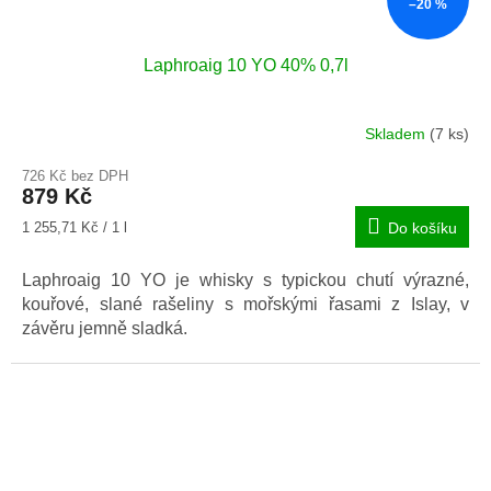
–20 %
Laphroaig 10 YO 40% 0,7l
Skladem
(7 ks)
Průměrné
hodnocení
726 Kč bez DPH
produktu
879 Kč
je
5,0
Měrná
1 255,71 Kč / 1 l
Do košíku
z
cena:
5
Laphroaig 10 YO je whisky s typickou chutí výrazné,
hvězdiček.
kouřové, slané rašeliny s mořskými řasami z Islay, v
závěru jemně sladká.