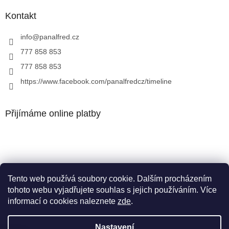
Kontakt
info
@
panalfred.cz
777 858 853
777 858 853
https://www.facebook.com/panalfredcz/timeline
Přijímáme online platby
Tento web používá soubory cookie. Dalším procházením
Facebook
tohoto webu vyjadřujete souhlas s jejich používáním. Více
informací o cookies naleznete
zde
.
Nastavení