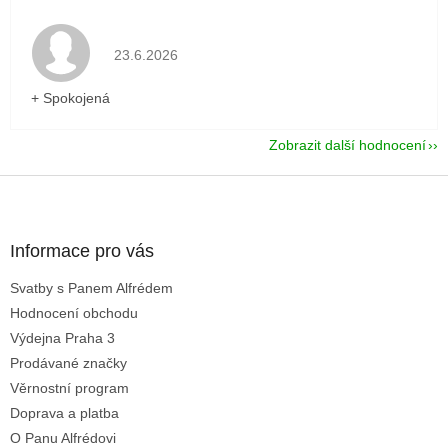
Hodnocení obchodu je 5 z 5 hvězdiček.
23.6.2026
+ Spokojená
Zobrazit další hodnocení
Z
á
p
a
Informace pro vás
t
Svatby s Panem Alfrédem
í
Hodnocení obchodu
Výdejna Praha 3
Prodávané značky
Věrnostní program
Doprava a platba
O Panu Alfrédovi