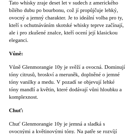
Tato whisky zraje deset let v sudech z amerického
bílého dubu po bourbonu, což jí propůjčuje lehký,
ovocný a jemný charakter. Je to ideální volba pro ty,
kteří s ochutnáváním skotské whisky teprve začínají,
ale i pro zkušené znalce, kteří ocení její klasickou
eleganci.
Vůně:
Vůně Glenmorangie 10y je svěží a ovocná. Dominují
tóny citrusů, broskví a meruněk, doplněné o jemné
tóny vanilky a medu. V pozadí se objevují lehké
tóny mandlí a květin, které dodávají vůni hloubku a
komplexnost.
Chuť:
Chuť Glenmorangie 10y je jemná a sladká s
ovocnými a květinovými tóny. Na patře se rozvíjí