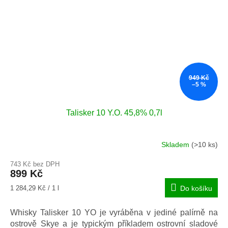
949 Kč
–5 %
Talisker 10 Y.O. 45,8% 0,7l
Skladem
(>10 ks)
Průměrné
hodnocení
743 Kč bez DPH
produktu
899 Kč
je
5,0
Měrná
1 284,29 Kč / 1 l
Do košíku
z
cena:
5
Whisky Talisker 10 YO je vyráběna v jediné palírně na
hvězdiček.
ostrově Skye a je typickým příkladem ostrovní sladové