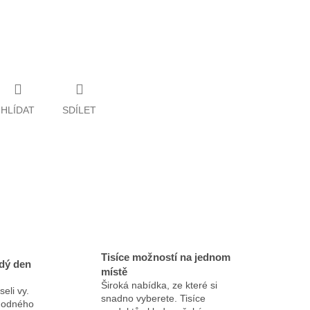
HLÍDAT
SDÍLET
Tisíce možností na jednom
dý den
místě
Široká nabídka, ze které si
eli vy.
snadno vyberete. Tisíce
ýhodného