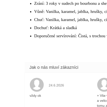
Zrání: 3 roky v sudech po bourbonu a she
Vůně: Vanilka, karamel, jablka, hrušky, ci
Chuť: Vanilka, karamel, jablka, hrušky, ci
Dochuť: Krátká a sladká
Doporučené servírování: Čistá, s trocho
Hodnocení obchodu je 5 z 5 hvězdiček
24.6.2026
vždy ok
+ Vše 
a veli
tomu z