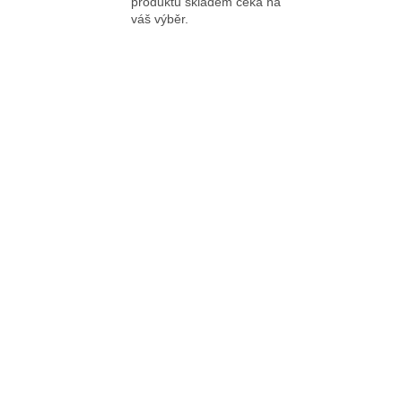
produktů skladem čeká na
váš výběr.