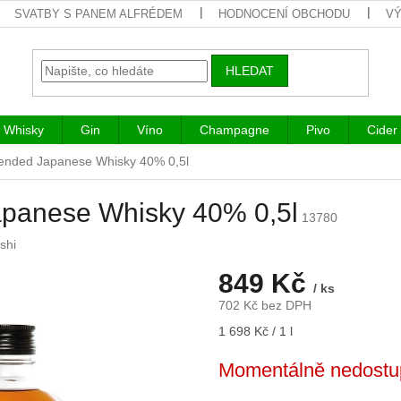
SVATBY S PANEM ALFRÉDEM
HODNOCENÍ OBCHODU
VÝ
HLEDAT
Whisky
Gin
Víno
Champagne
Pivo
Cider
lended Japanese Whisky 40% 0,5l
apanese Whisky 40% 0,5l
13780
shi
849 Kč
/ ks
702 Kč bez DPH
Měrná
1 698 Kč / 1 l
cena:
Momentálně nedostu