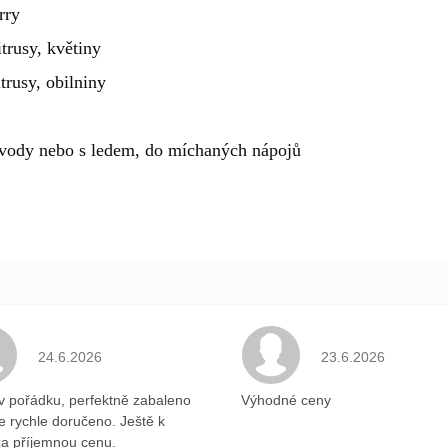
rry
trusy, květiny
trusy, obilniny
u vody nebo s ledem, do míchaných nápojů
.
Hodnocení obchodu je 5 z 5 hvězdiček.
Hodnocení obchodu 
24.6.2026
23.6.2026
v pořádku, perfektně zabaleno
Výhodné ceny
ce rychle doručeno. Ještě k
a příjemnou cenu.