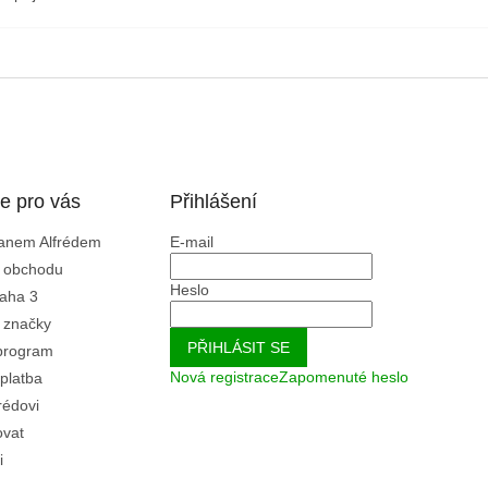
e pro vás
Přihlášení
Panem Alfrédem
E-mail
 obchodu
Heslo
aha 3
 značky
PŘIHLÁSIT SE
program
Nová registrace
Zapomenuté heslo
platba
rédovi
ovat
i