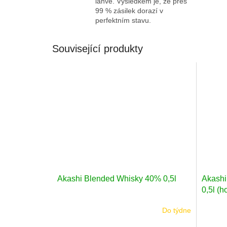
láhve. Výsledkem je, že přes
99 % zásilek dorazí v
perfektním stavu.
Související produkty
Akashi Blended Whisky 40% 0,5l
Akashi
0,5l (h
Do týdne