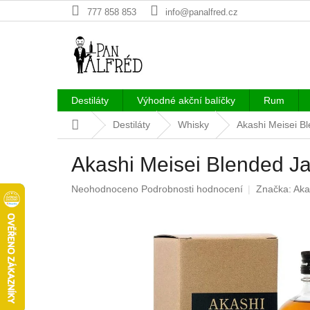
Přejít
777 858 853
info@panalfred.cz
na
obsah
Destiláty
Výhodné akční balíčky
Rum
Domů
Destiláty
Whisky
Akashi Meisei B
Akashi Meisei Blended J
Průměrné
Neohodnoceno
Podrobnosti hodnocení
Značka:
Aka
hodnocení
produktu
je
0,0
z
5
hvězdiček.