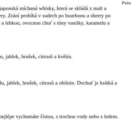
Polo
aponská míchaná whisky, která se skládá z malt a
ery. Zrání probíhá v sudech po bourbonu a sherry po
 a lehkou, ovocnou chuť s tóny vanilky, karamelu a
, jablek, hrušek, citrusů a květin.
, jablek, hrušek, citrusů a obilnin. Dochuť je krátká a
ejlépe vychutnáte čistou, s trochou vody nebo s ledem.