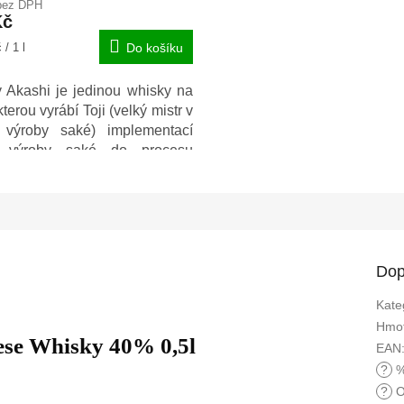
bez DPH
Kč
/ 1 l
Do košíku
 Akashi je jedinou whisky na
kterou vyrábí Toji (velký mistr v
 výroby saké) implementací
 výroby saké do procesu
 whisky.
Dop
Kate
Hmot
ese Whisky 40% 0,5l
EAN
?
%
?
O