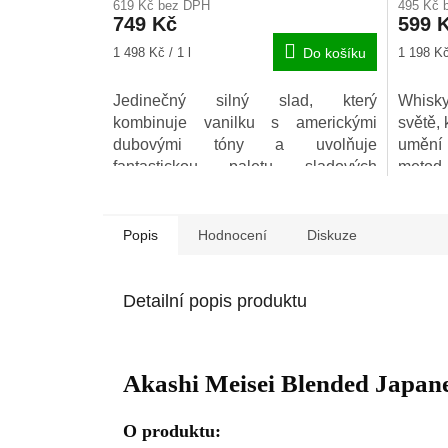
619 Kč bez DPH
495 Kč 
749 Kč
599 
Měrná
Měrná
1 498 Kč / 1 l
Do košíku
1 198 Kč 
cena:
cena:
Jedinečný silný slad, který
Whisky
kombinuje vanilku s americkými
světě, 
dubovými tóny a uvolňuje
umění
fantastickou paletu sladových
metod
chutí. Zraje po dobu 5 let v sudech
výroby
po sherry. Dokonalá whisky na
uvolnění pro ty, kteří se chtějí ponořit
Popis
Hodnocení
Diskuze
do něčeho nového.
Detailní popis produktu
Akashi Meisei Blended Japan
O produktu: