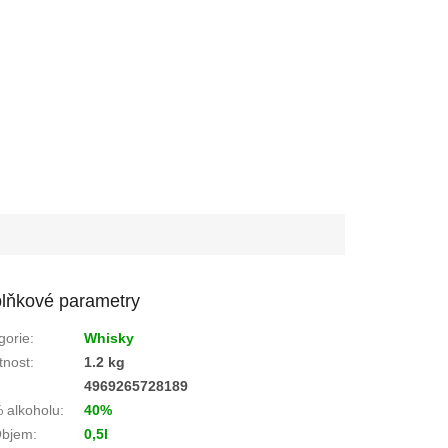
lňkové parametry
gorie
:
Whisky
nost
:
1.2 kg
:
4969265728189
 alkoholu
:
40%
bjem
:
0,5l