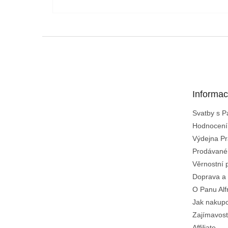
Z
á
p
a
t
Informac
í
Svatby s 
Hodnocení
Výdejna Pr
Prodávané
Věrnostní 
Doprava a 
O Panu Alf
Jak nakup
Zajímavost
Affiliate