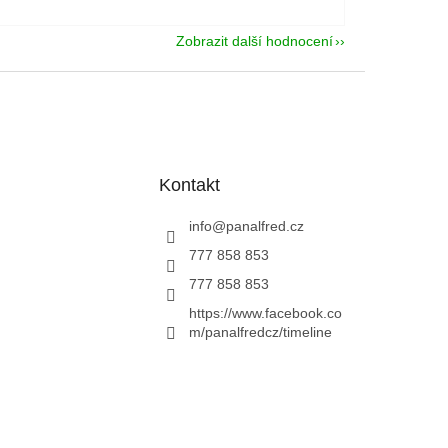
Zobrazit další hodnocení
Kontakt
info
@
panalfred.cz
777 858 853
777 858 853
https://www.facebook.co
m/panalfredcz/timeline