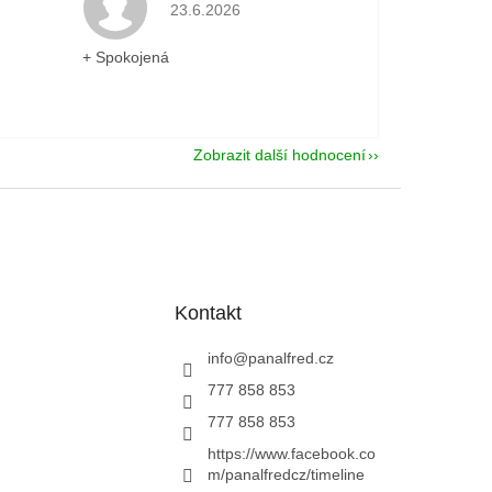
je 5 z 5 hvězdiček.
Hodnocení obchodu je 5 z 5 hvězdiček.
23.6.2026
+ Spokojená
Zobrazit další hodnocení
Kontakt
info
@
panalfred.cz
777 858 853
777 858 853
https://www.facebook.co
m/panalfredcz/timeline