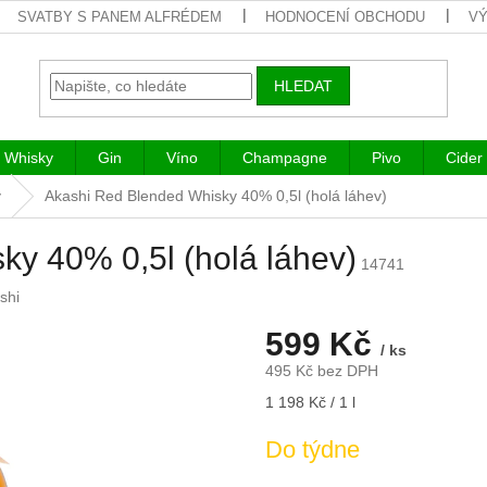
SVATBY S PANEM ALFRÉDEM
HODNOCENÍ OBCHODU
VÝ
HLEDAT
Whisky
Gin
Víno
Champagne
Pivo
Cider
y
Akashi Red Blended Whisky 40% 0,5l (holá láhev)
y 40% 0,5l (holá láhev)
14741
shi
599 Kč
/ ks
495 Kč bez DPH
Měrná
1 198 Kč / 1 l
cena:
Do týdne