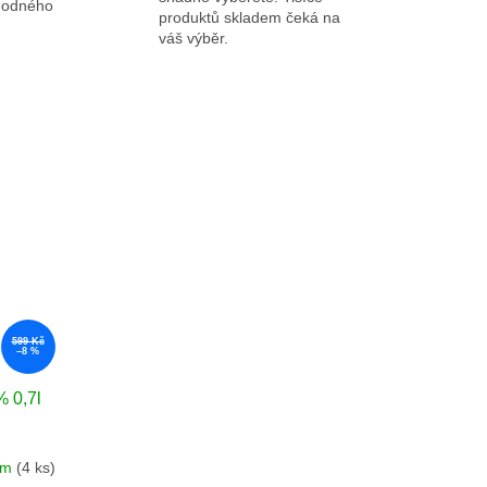
ýhodného
produktů skladem čeká na
váš výběr.
599 Kč
–8 %
 0,7l
em
(4 ks)