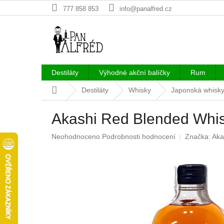
Přejít
777 858 853
info@panalfred.cz
na
obsah
Destiláty
Výhodné akční balíčky
Rum
Domů
Destiláty
Whisky
Japonská whisk
Akashi Red Blended Whisk
Průměrné
Neohodnoceno
Podrobnosti hodnocení
Značka:
Aka
hodnocení
produktu
je
0,0
z
5
hvězdiček.