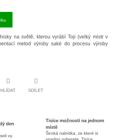
íku
isky na světě, kterou vyrábí Toji (velký mistr v
mentací metod výroby saké do procesu výroby
HLÍDAT
SDÍLET
Tisíce možností na jednom
dý den
místě
Široká nabídka, ze které si
eli vy.
snadno vyberete. Tisíce