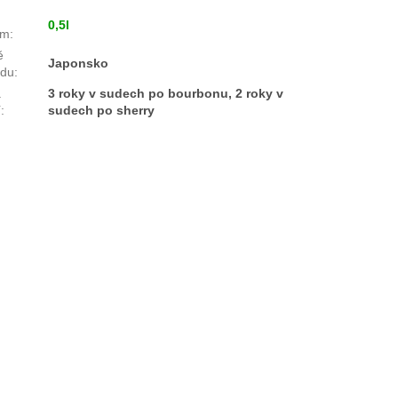
0,5l
em
:
ě
Japonsko
odu
:
a
3 roky v sudech po bourbonu, 2 roky v
í
:
sudech po sherry