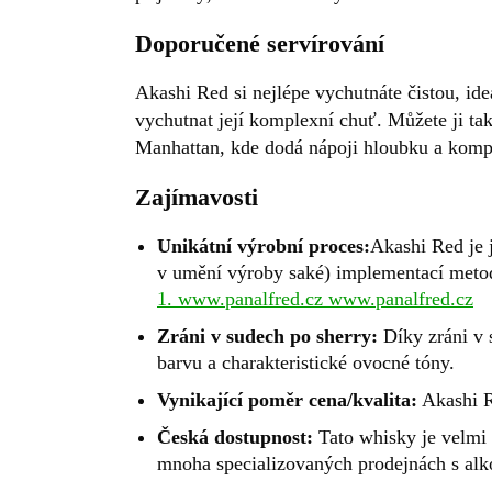
Doporučené servírování
Akashi Red si nejlépe vychutnáte čistou, ide
vychutnat její komplexní chuť. Můžete ji tak
Manhattan, kde dodá nápoji hloubku a komp
Zajímavosti
Unikátní výrobní proces:
Akashi Red je j
v umění výroby saké) implementací met
1. www.panalfred.cz
www.panalfred.cz
Zráni v sudech po sherry:
Díky zráni v 
barvu a charakteristické ovocné tóny.
Vynikající poměr cena/kvalita:
Akashi R
Česká dostupnost:
Tato whisky je velmi 
mnoha specializovaných prodejnách s al