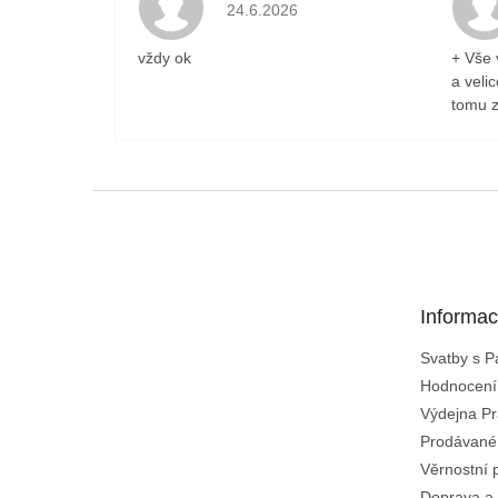
Hodnocení obchodu je 5 z 5 hvězdiček
24.6.2026
vždy ok
+ Vše 
a veli
tomu z
Z
á
p
a
t
Informac
í
Svatby s 
Hodnocení
Výdejna Pr
Prodávané
Věrnostní 
Doprava a 