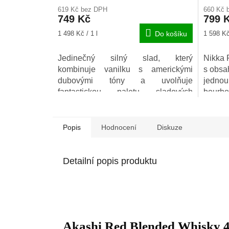
hodnoc
619 Kč bez DPH
660 Kč 
produkt
749 Kč
799 
je
5,0
Měrná
Měrná
1 498 Kč / 1 l
Do košíku
1 598 Kč 
z
cena:
cena:
5
Jedinečný silný slad, který
Nikka 
hvězdič
kombinuje vanilku s americkými
s obsa
dubovými tóny a uvolňuje
jedn
fantastickou paletu sladových
bourbo
chutí. Zraje po dobu 5 let v sudech
po sherry. Dokonalá whisky na
uvolnění pro ty, kteří se chtějí ponořit
Popis
Hodnocení
Diskuze
do něčeho nového.
Detailní popis produktu
Akashi Red Blended Whisky 40