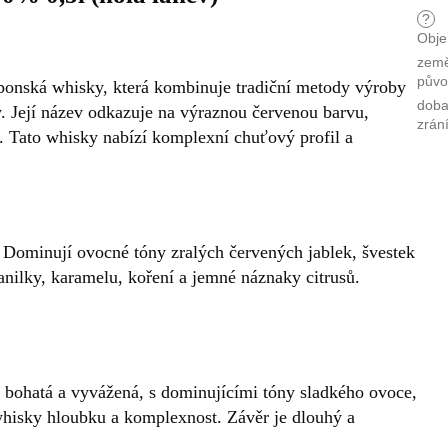
?
Obj
zem
pův
ponská whisky, která kombinuje tradiční metody výroby
dob
. Její název odkazuje na výraznou červenou barvu,
zrán
y. Tato whisky nabízí komplexní chuťový profil a
 Dominují ovocné tóny zralých červených jablek, švestek
anilky, karamelu, koření a jemné náznaky citrusů.
e bohatá a vyvážená, s dominujícími tóny sladkého ovoce,
hisky hloubku a komplexnost. Závěr je dlouhý a