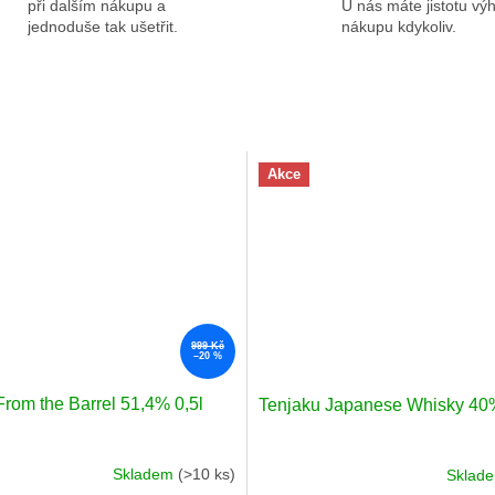
při dalším nákupu a
U nás máte jistotu v
jednoduše tak ušetřit.
nákupu kdykoliv.
Akce
999 Kč
–20 %
From the Barrel 51,4% 0,5l
Tenjaku Japanese Whisky 40%
Skladem
(>10 ks)
Sklad
né
Průměrné