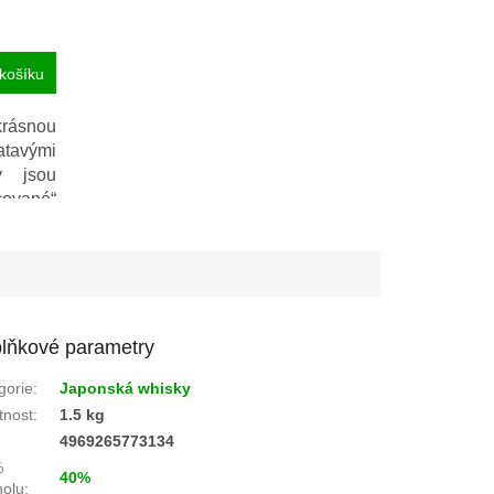
košíku
rásnou
tavými
y jsou
ované“
amenitá
lňkové parametry
gorie
:
Japonská whisky
nost
:
1.5 kg
:
4969265773134
%
40%
holu
: