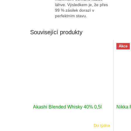
láhve. Výsledkem je, že přes
99 % zásilek dorazí v
perfektním stavu.
Související produkty
Akce
Akashi Blended Whisky 40% 0,5l
Nikka 
Do týdne
Průměr