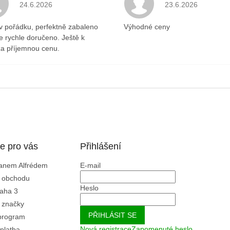
.
Hodnocení obchodu je 5 z 5 hvězdiček.
Hodnocení obchodu 
24.6.2026
23.6.2026
v pořádku, perfektně zabaleno
Výhodné ceny
ce rychle doručeno. Ještě k
a příjemnou cenu.
e pro vás
Přihlášení
Panem Alfrédem
E-mail
 obchodu
Heslo
aha 3
 značky
PŘIHLÁSIT SE
program
Nová registrace
Zapomenuté heslo
platba