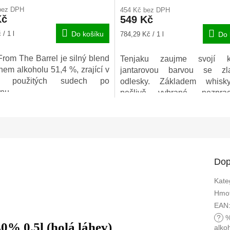
ení
hodnocení
bez DPH
454 Kč bez DPH
u
produktu
Kč
549 Kč
je
4,0
Měrná
/ 1 l
Do košíku
784,29 Kč / 1 l
Do 
z
cena:
5
From The Barrel je silný blend
Tenjaku zaujme svojí k
ek.
hvězdiček.
hem alkoholu 51,4 %, zrající v
jantarovou barvou se zla
ou použitých sudech po
odlesky. Základem whisk
nu.
pečlivě vybrané „nezprac
whisky a čistá přírodní pr
voda.
Dop
Kate
Hmot
EAN
?
% 0,5l (holá láhev)
alko