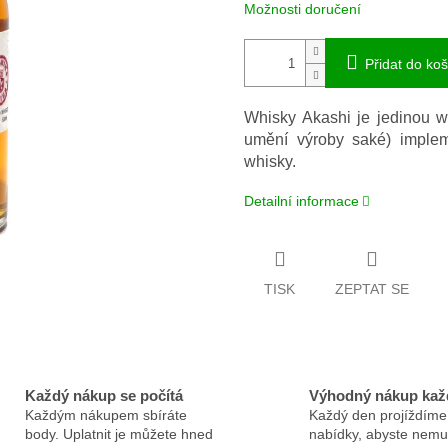
Možnosti doručení
Přidat do koš
Whisky Akashi je jedinou wh
umění výroby saké) imple
whisky.
Detailní informace
TISK
ZEPTAT SE
Každý nákup se počítá
Výhodný nákup kaž
Každým nákupem sbíráte
Každý den projíždíme
body. Uplatnit je můžete hned
nabídky, abyste nemus