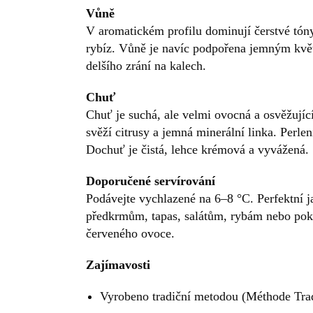
Vůně
V aromatickém profilu dominují čerstvé tón
rybíz. Vůně je navíc podpořena jemným kv
delšího zrání na kalech.
Chuť
Chuť je suchá, ale velmi ovocná a osvěžující
svěží citrusy a jemná minerální linka. Perlen
Dochuť je čistá, lehce krémová a vyvážená.
Doporučené servírování
Podávejte vychlazené na 6–8 °C. Perfektní j
předkrmům, tapas, salátům, rybám nebo pokr
červeného ovoce.
Zajímavosti
Vyrobeno tradiční metodou (Méthode Tradi