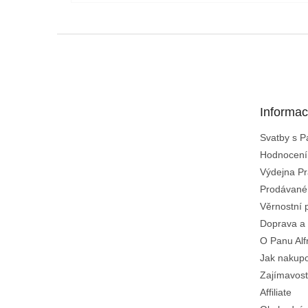
Z
á
p
a
t
Informac
í
Svatby s 
Hodnocení
Výdejna Pr
Prodávané
Věrnostní 
Doprava a 
O Panu Alf
Jak nakup
Zajímavost
Affiliate