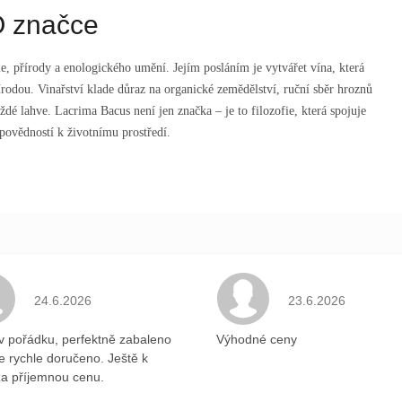
 značce
ie, přírody a enologického umění. Jejím posláním je vytvářet vína, která
řírodou. Vinařství klade důraz na organické zemědělství, ruční sběr hroznů
aždé lahve. Lacrima Bacus není jen značka – je to filozofie, která spojuje
dpovědností k životnímu prostředí.
.
Hodnocení obchodu je 5 z 5 hvězdiček.
Hodnocení obchodu 
24.6.2026
23.6.2026
v pořádku, perfektně zabaleno
Výhodné ceny
ce rychle doručeno. Ještě k
a příjemnou cenu.