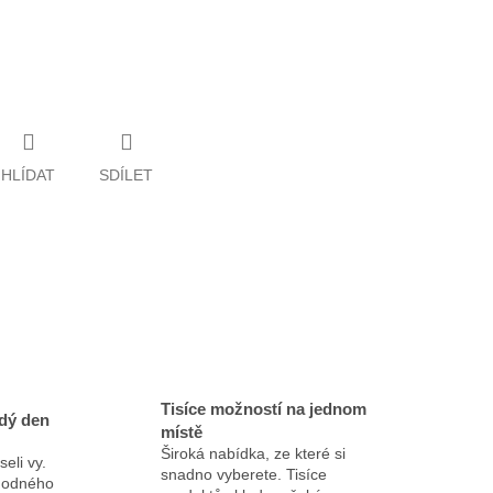
HLÍDAT
SDÍLET
Tisíce možností na jednom
dý den
místě
Široká nabídka, ze které si
eli vy.
snadno vyberete. Tisíce
ýhodného