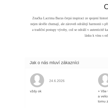
O
Značka Lacrima Bacus čerpá inspiraci ze spojení histor
nejen skvěle chutnají, ale zároveň odrážejí harmonii s p
a tradiční postupy výroby, což se odráží v autenticitě k
lásku k vínu s o
Hodnocení obchodu je 5 z 5 hvězdiček
24.6.2026
vždy ok
+ Vše 
a veli
tomu z