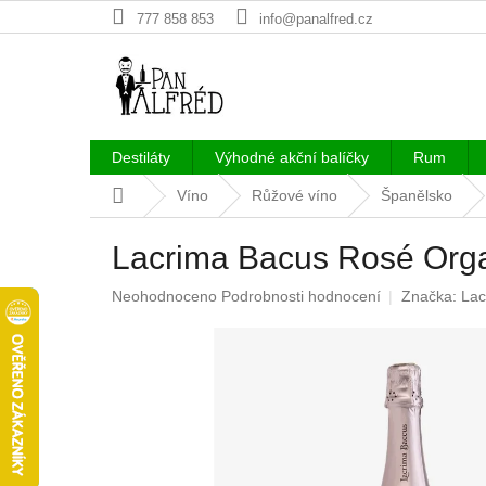
Přejít
777 858 853
info@panalfred.cz
na
obsah
Destiláty
Výhodné akční balíčky
Rum
Domů
Víno
Růžové víno
Španělsko
Lacrima Bacus Rosé Orga
Průměrné
Neohodnoceno
Podrobnosti hodnocení
Značka:
Lac
hodnocení
produktu
je
0,0
z
5
hvězdiček.