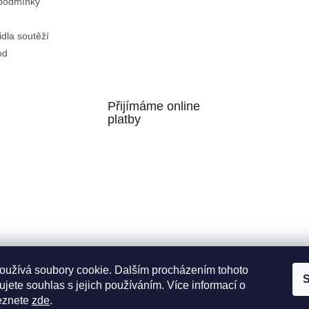
podmínky
idla soutěží
od
Přijímáme online
platby
oužívá soubory cookie. Dalším procházením tohoto
S
Facebook
jete souhlas s jejich používáním. Více informací o
eznete
zde
.