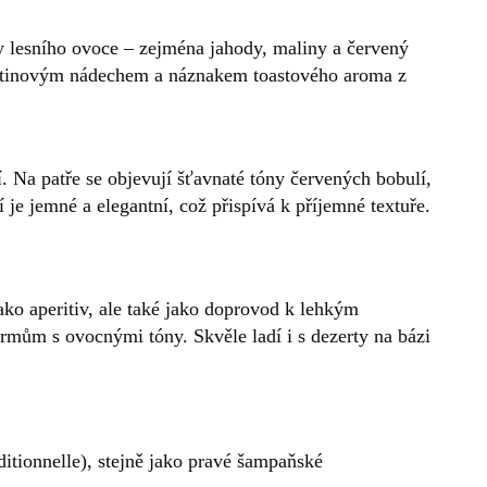
y lesního ovoce – zejména jahody, maliny a červený
ětinovým nádechem a náznakem toastového aroma z
. Na patře se objevují šťavnaté tóny červených bobulí,
í je jemné a elegantní, což přispívá k příjemné textuře.
ako aperitiv, ale také jako doprovod k lehkým
mům s ovocnými tóny. Skvěle ladí i s dezerty na bázi
tionnelle), stejně jako pravé šampaňské