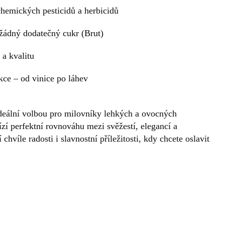
chemických pesticidů a herbicidů
 žádný dodatečný cukr (Brut)
 a kvalitu
kce – od vinice po láhev
deální volbou pro milovníky lehkých a ovocných
í perfektní rovnováhu mezi svěžestí, elegancí a
hvíle radosti i slavnostní příležitosti, kdy chcete oslavit