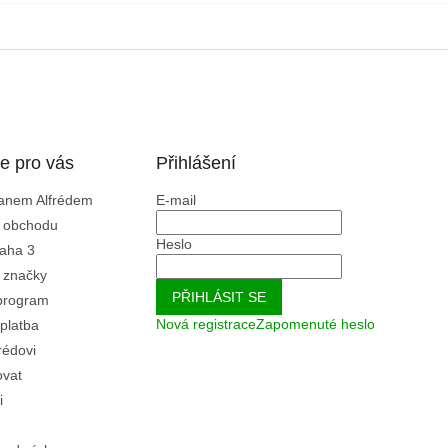
e pro vás
Přihlášení
Panem Alfrédem
E-mail
 obchodu
Heslo
aha 3
 značky
PŘIHLÁSIT SE
program
Nová registrace
Zapomenuté heslo
platba
rédovi
ovat
i