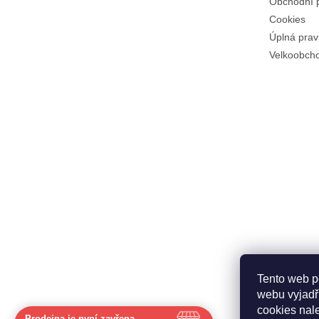
Obchodní 
Cookies
Úplná prav
Velkoobch
Tento web p
webu vyjadřu
cookies nal
Prodejna je nyní zavřena