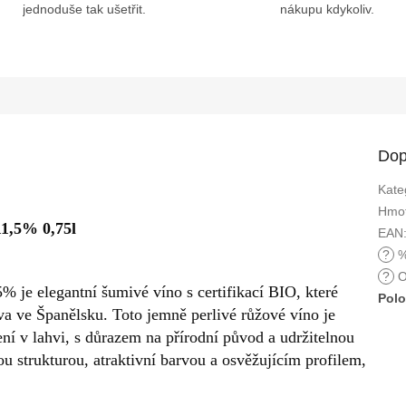
jednoduše tak ušetřit.
nákupu kdykoliv.
Dop
Kate
Hmot
1,5% 0,75l
EAN
?
%
?
O
 je elegantní šumivé víno s certifikací BIO, které
Polo
ava ve Španělsku. Toto jemně perlivé růžové víno je
í v lahvi, s důrazem na přírodní původ a udržitelnou
 strukturou, atraktivní barvou a osvěžujícím profilem,