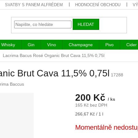
SVATBY S PANEM ALFRÉDEM
HODNOCENÍ OBCHODU
VÝ
HLEDAT
Whisky
Gin
Víno
Champagne
Pivo
Cider
Lacrima Bacus Rosé Organic Brut Cava 11,5% 0,75l
nic Brut Cava 11,5% 0,75l
17288
rima Baccus
200 Kč
/ ks
165 Kč bez DPH
Měrná
266,67 Kč / 1 l
cena:
Momentálně nedostu