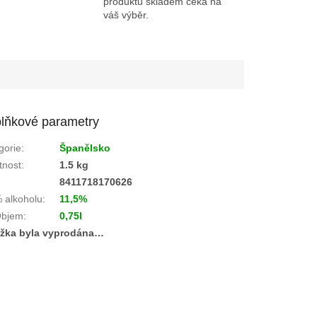
produktů skladem čeká na
váš výběr.
lňkové parametry
gorie
:
Španělsko
nost
:
1.5 kg
:
8411718170626
 alkoholu
:
11,5%
bjem
:
0,75l
žka byla vyprodána…