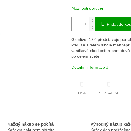
Možnosti doručení
Přidat do koš
Glenlivet 12Y představuje perfe
kteří se světem single malt tep
vanilkové sladkosti a sametově
po celém světě.
Detailní informace
TISK
ZEPTAT SE
Každý nákup se počítá
Výhodný nákup kaž
Každým nákupem sbíráte
Každý den projíždíme