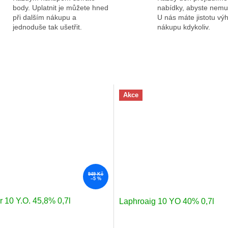
body. Uplatnit je můžete hned
nabídky, abyste nemus
při dalším nákupu a
U nás máte jistotu v
jednoduše tak ušetřit.
nákupu kdykoliv.
Akce
949 Kč
–5 %
r 10 Y.O. 45,8% 0,7l
Laphroaig 10 YO 40% 0,7l