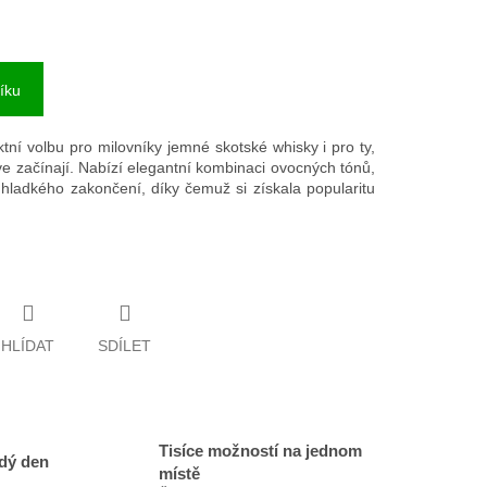
íku
ktní volbu pro milovníky jemné skotské whisky i pro ty,
rve začínají. Nabízí elegantní kombinaci ovocných tónů,
 hladkého zakončení, díky čemuž si získala popularitu
HLÍDAT
SDÍLET
Tisíce možností na jednom
dý den
místě