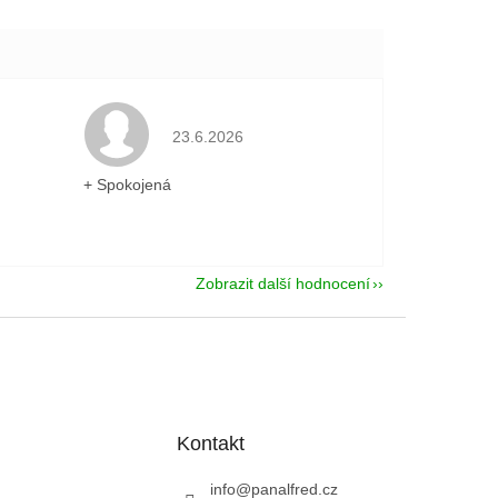
je 5 z 5 hvězdiček.
Hodnocení obchodu je 5 z 5 hvězdiček.
23.6.2026
+ Spokojená
Zobrazit další hodnocení
Kontakt
info
@
panalfred.cz