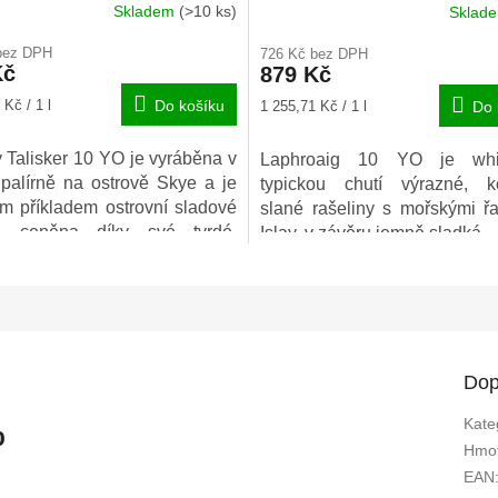
Skladem
(>10 ks)
Sklad
né
Průměrné
ení
hodnocení
bez DPH
726 Kč bez DPH
u
produktu
Kč
879 Kč
je
5,0
Měrná
 Kč / 1 l
Do košíku
1 255,71 Kč / 1 l
Do 
z
cena:
5
 Talisker 10 YO je vyráběna v
Laphroaig 10 YO je wh
ek.
hvězdiček.
 palírně na ostrově Skye a je
typickou chutí výrazné, k
ým příkladem ostrovní sladové
slané rašeliny s mořskými ř
y, ceněna díky své tvrdé,
Islay, v závěru jemně sladká.
aré, nekompromisní chuti.
Dop
Kate
%
Hmot
EAN