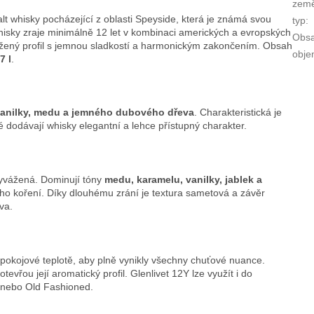
zem
alt whisky pocházející z oblasti Speyside, která je známá svou
typ
:
isky zraje minimálně 12 let v kombinaci amerických a evropských
Obsa
žený profil s jemnou sladkostí a harmonickým zakončením. Obsah
obj
7 l
.
vanilky, medu a jemného dubového dřeva
. Charakteristická je
é dodávají whisky elegantní a lehce přístupný charakter.
vyvážená. Dominují tóny
medu, karamelu, vanilky, jablek a
ého koření. Díky dlouhému zrání je textura sametová a závěr
va.
 pokojové teplotě, aby plně vynikly všechny chuťové nuance.
evřou její aromatický profil. Glenlivet 12Y lze využít i do
r nebo Old Fashioned.