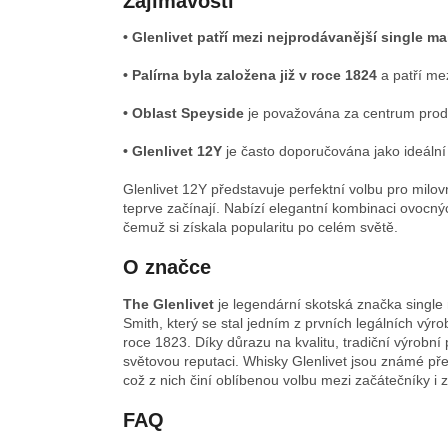
Zajímavosti
• Glenlivet patří mezi nejprodávanější single ma
• Palírna byla založena již v roce 1824
a patří mez
• Oblast Speyside
je považována za centrum prod
• Glenlivet 12Y
je často doporučována jako ideální 
Glenlivet 12Y představuje perfektní volbu pro milovn
teprve začínají. Nabízí elegantní kombinaci ovocný
čemuž si získala popularitu po celém světě.
O značce
The Glenlivet
je legendární skotská značka single 
Smith, který se stal jedním z prvních legálních výro
roce 1823. Díky důrazu na kvalitu, tradiční výrobn
světovou reputaci. Whisky Glenlivet jsou známé př
což z nich činí oblíbenou volbu mezi začátečníky i 
FAQ