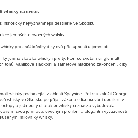
lt whisky na světě.
i historicky nejvýznamnější destilerie ve Skotsku.
ukce jemných a ovocných whisky.
whisky pro začátečníky díky své přístupnosti a jemnosti.
íky jemné skotské whisky i pro ty, kteří se světem single malt
ch tónů, vanilkové sladkosti a sametově hladkého zakončení, díky
malt whisky pocházející z oblasti Speyside. Palírnu založil George
bců whisky ve Skotsku po přijetí zákona o licencování destilerií v
í postupy a jedinečný charakter whisky si značka vybudovala
edevším svou jemností, ovocným profilem a elegantní vyvážeností,
zkušenými milovníky whisky.