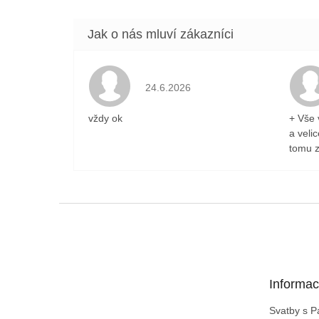
Hodnocení obchodu je 5 z 5 hvězdiček
24.6.2026
vždy ok
+ Vše 
a veli
tomu z
Z
á
p
a
t
Informac
í
Svatby s 