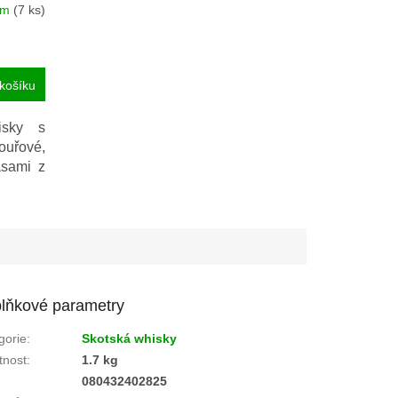
em
(7 ks)
košíku
isky s
ouřové,
asami z
lňkové parametry
gorie
:
Skotská whisky
nost
:
1.7 kg
:
080432402825