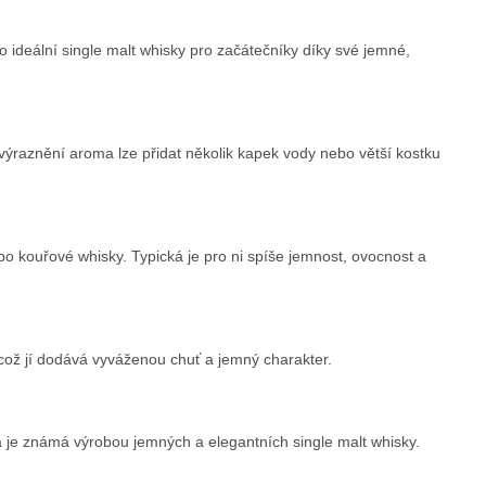
o ideální single malt whisky pro začátečníky díky své jemné,
výraznění aroma lze přidat několik kapek vody nebo větší kostku
bo kouřové whisky. Typická je pro ni spíše jemnost, ovocnost a
což jí dodává vyváženou chuť a jemný charakter.
rá je známá výrobou jemných a elegantních single malt whisky.