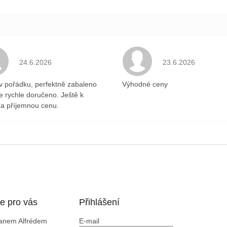
.
Hodnocení obchodu je 5 z 5 hvězdiček.
Hodnocení obchodu 
24.6.2026
23.6.2026
v pořádku, perfektně zabaleno
Výhodné ceny
ce rychle doručeno. Ještě k
a příjemnou cenu.
e pro vás
Přihlášení
Panem Alfrédem
E-mail