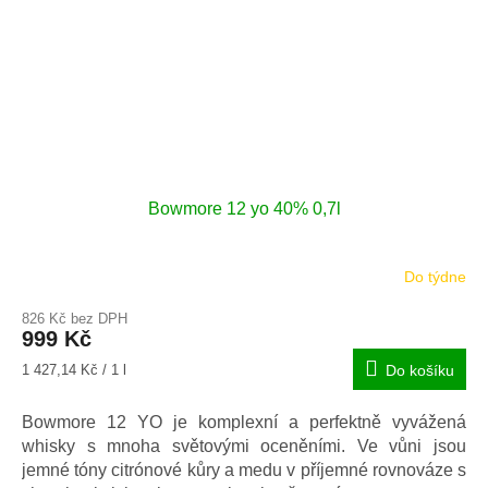
Bowmore 12 yo 40% 0,7l
Do týdne
826 Kč bez DPH
999 Kč
Měrná
1 427,14 Kč / 1 l
Do košíku
cena:
Bowmore 12 YO je komplexní a perfektně vyvážená
whisky s mnoha světovými oceněními. Ve vůni jsou
jemné tóny citrónové kůry a medu v příjemné rovnováze s