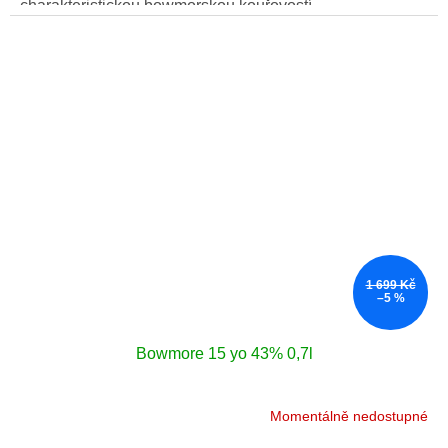
charakteristickou bowmorskou kouřovostí.
1 699 Kč
–5 %
Bowmore 15 yo 43% 0,7l
Momentálně nedostupné