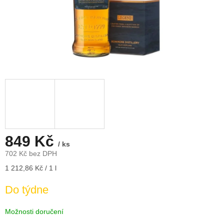
849 Kč
/ ks
702 Kč bez DPH
Měrná
1 212,86 Kč / 1 l
cena:
Do týdne
Možnosti doručení