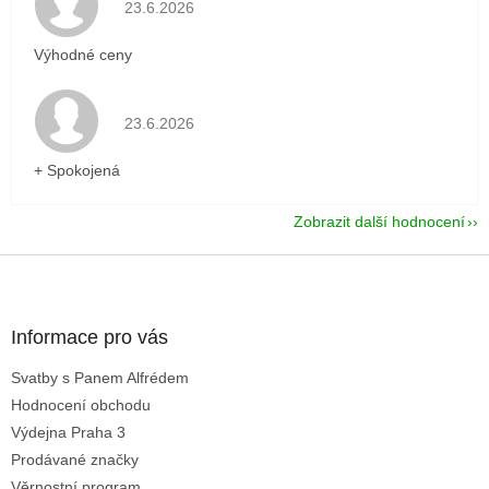
Hodnocení obchodu je 5 z 5 hvězdiček.
23.6.2026
Výhodné ceny
Hodnocení obchodu je 5 z 5 hvězdiček.
23.6.2026
+ Spokojená
Zobrazit další hodnocení
Z
á
p
a
Informace pro vás
t
Svatby s Panem Alfrédem
í
Hodnocení obchodu
Výdejna Praha 3
Prodávané značky
Věrnostní program