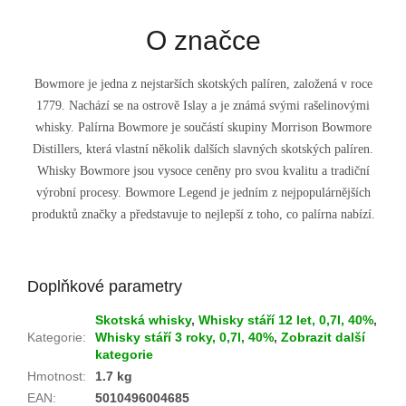
O značce
Bowmore je jedna z nejstarších skotských palíren, založená v roce
1779. Nachází se na ostrově Islay a je známá svými rašelinovými
whisky. Palírna Bowmore je součástí skupiny Morrison Bowmore
Distillers, která vlastní několik dalších slavných skotských palíren.
Whisky Bowmore jsou vysoce ceněny pro svou kvalitu a tradiční
výrobní procesy. Bowmore Legend je jedním z nejpopulárnějších
produktů značky a představuje to nejlepší z toho, co palírna nabízí.
Doplňkové parametry
Skotská whisky
,
Whisky stáří 12 let, 0,7l, 40%
,
Kategorie
:
Whisky stáří 3 roky, 0,7l, 40%
,
Zobrazit další
kategorie
Hmotnost
:
1.7 kg
EAN
:
5010496004685