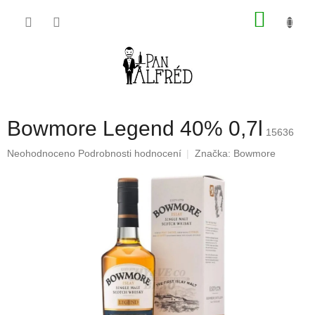
Přejít
NÁKU
na
obsah
KOŠÍK
Bowmore Legend 40% 0,7l
15636
Průměrné
Neohodnoceno
Podrobnosti hodnocení
Značka:
Bowmore
hodnocení
produktu
je
0,0
z
5
hvězdiček.