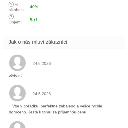
?
%
40%
alkoholu
:
?
0,7l
Objem
:
Hodnocení obchodu je 5 z 5 hvězdiček.
24.6.2026
vždy ok
Hodnocení obchodu je 5 z 5 hvězdiček.
24.6.2026
+ Vše v pořádku, perfektně zabaleno a velice rychle
doručeno. Ještě k tomu za příjemnou cenu.