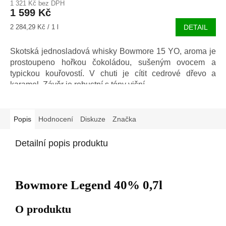
1 321 Kč bez DPH
1 599 Kč
Měrná
2 284,29 Kč / 1 l
DETAIL
cena:
Skotská jednosladová whisky Bowmore 15 YO, aroma je
prostoupeno hořkou čokoládou, sušeným ovocem a
typickou kouřovostí. V chuti je cítit cedrové dřevo a
karamel. Závěr je robustní s tóny višní.
Popis
Hodnocení
Diskuze
Značka
Detailní popis produktu
Bowmore Legend 40% 0,7l
O produktu