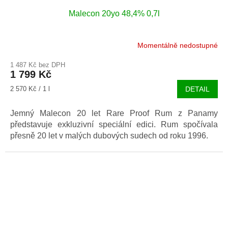
Malecon 20yo 48,4% 0,7l
Momentálně nedostupné
1 487 Kč bez DPH
1 799 Kč
Měrná
2 570 Kč / 1 l
DETAIL
cena:
Jemný Malecon 20 let Rare Proof Rum z Panamy
představuje exkluzivní speciální edici. Rum spočívala
přesně 20 let v malých dubových sudech od roku 1996.