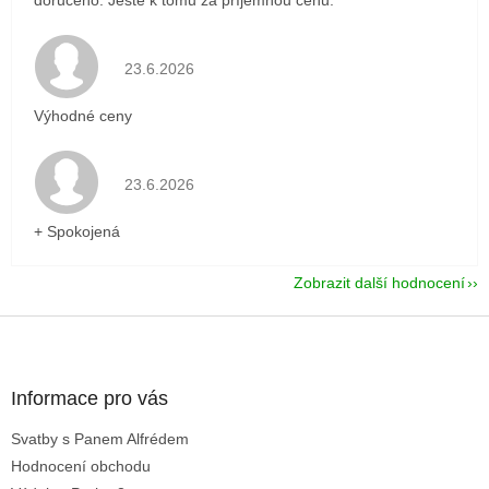
Hodnocení obchodu je 5 z 5 hvězdiček.
23.6.2026
Výhodné ceny
Hodnocení obchodu je 5 z 5 hvězdiček.
23.6.2026
+ Spokojená
Zobrazit další hodnocení
Z
á
p
a
Informace pro vás
t
Svatby s Panem Alfrédem
í
Hodnocení obchodu