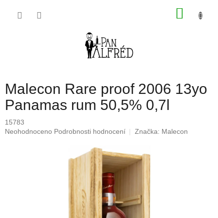
Přejít
NÁKU
na
obsah
KOŠÍK
Malecon Rare proof 2006 13yo
Panamas rum 50,5% 0,7l
15783
Průměrné
Neohodnoceno
Podrobnosti hodnocení
Značka:
Malecon
hodnocení
produktu
je
0,0
z
5
hvězdiček.