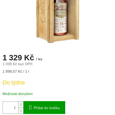
1 329 Kč
/ ks
1 098 Kč bez DPH
Měrná
1 898,57 Kč / 1 l
cena:
Do týdne
Možnosti doručení
Přidat do košíku