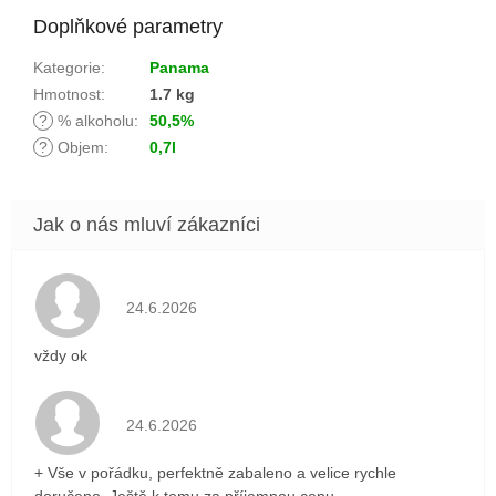
Doplňkové parametry
Kategorie
:
Panama
Hmotnost
:
1.7 kg
?
% alkoholu
:
50,5%
?
Objem
:
0,7l
Hodnocení obchodu je 5 z 5 hvězdiček.
24.6.2026
vždy ok
Hodnocení obchodu je 5 z 5 hvězdiček.
24.6.2026
+ Vše v pořádku, perfektně zabaleno a velice rychle
doručeno. Ještě k tomu za příjemnou cenu.