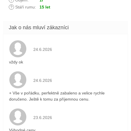
?
Stáří rumu
:
15 let
Hodnocení obchodu je 5 z 5 hvězdiček.
24.6.2026
vždy ok
Hodnocení obchodu je 5 z 5 hvězdiček.
24.6.2026
+ Vše v pořádku, perfektně zabaleno a velice rychle
doručeno. Ještě k tomu za příjemnou cenu.
Hodnocení obchodu je 5 z 5 hvězdiček.
23.6.2026
Výhodné ceny