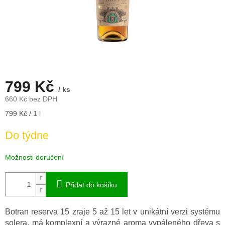
799 Kč
/ ks
660 Kč bez DPH
Měrná
799 Kč / 1 l
cena:
Do týdne
Možnosti doručení
Přidat do košíku
Botran reserva 15 zraje 5 až 15 let v unikátní verzi systému
solera, má komplexní a výrazné aroma vypáleného dřeva s