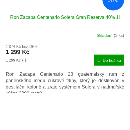
–13 %
Ron Zacapa Centenario Solera Gran Reserva 40% 1l
Skladem
(3 ks)
Průměrné
hodnocení
1 074 Kč bez DPH
produktu
1 299 Kč
je
5,0
Měrná
1 299 Kč / 1 l
Do košíku
z
cena:
5
Ron Zacapa Centenario 23 guatemalský rum z
hvězdiček.
panenského medu cukrové třtiny, který je destilován v
destilační koloně a zraje systémem Solera v nadmořské
výšce 2300 metrů.