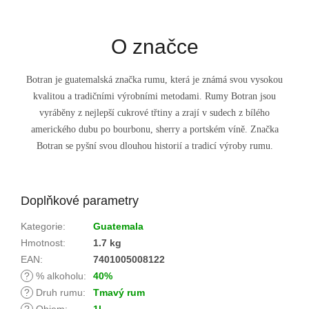
O značce
Botran je guatemalská značka rumu, která je známá svou vysokou
kvalitou a tradičními výrobními metodami. Rumy Botran jsou
vyráběny z nejlepší cukrové třtiny a zrají v sudech z bílého
amerického dubu po bourbonu, sherry a portském víně. Značka
Botran se pyšní svou dlouhou historií a tradicí výroby rumu.
Doplňkové parametry
Kategorie
:
Guatemala
Hmotnost
:
1.7 kg
EAN
:
7401005008122
?
% alkoholu
:
40%
?
Druh rumu
:
Tmavý rum
?
Objem
:
1l