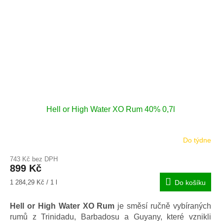
Hell or High Water XO Rum 40% 0,7l
Do týdne
Průměrné
hodnocení
743 Kč bez DPH
produktu
899 Kč
je
4,0
Měrná
1 284,29 Kč / 1 l
Do košíku
z
cena:
5
Hell or High Water XO Rum
je směsí ručně vybíraných
hvězdiček.
rumů z Trinidadu, Barbadosu a Guyany, které vznikli