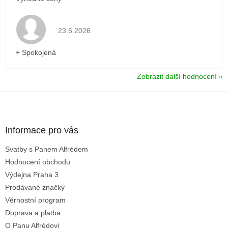
Hodnocení obchodu je 5 z 5 hvězdiček.
23.6.2026
+ Spokojená
Zobrazit další hodnocení
Z
á
p
a
Informace pro vás
t
Svatby s Panem Alfrédem
í
Hodnocení obchodu
Výdejna Praha 3
Prodávané značky
Věrnostní program
Doprava a platba
O Panu Alfrédovi