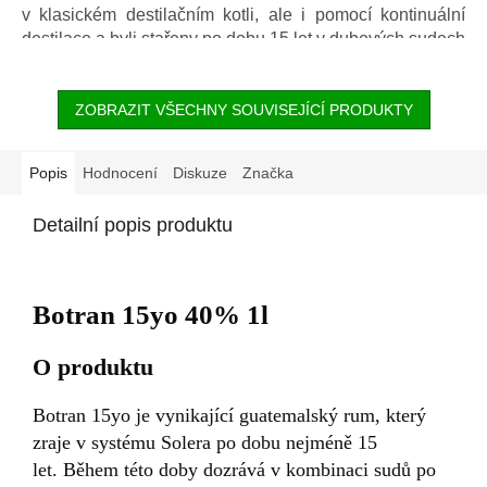
v klasickém destilačním kotli, ale i pomocí kontinuální
destilace a byli stařeny po dobu 15 let v dubových sudech
po americkém burbonu.
ZOBRAZIT VŠECHNY SOUVISEJÍCÍ PRODUKTY
Popis
Hodnocení
Diskuze
Značka
Detailní popis produktu
Botran 15yo 40% 1l
O produktu
Botran 15yo je vynikající guatemalský rum, který
zraje v systému Solera po dobu nejméně 15
let. Během této doby dozrává v kombinaci sudů po