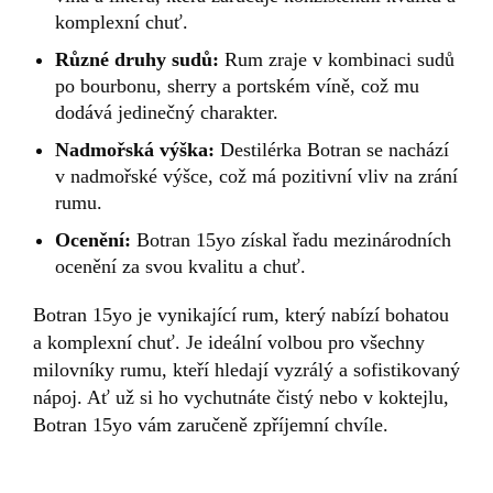
komplexní chuť.
Různé druhy sudů:
Rum zraje v kombinaci sudů
po bourbonu, sherry a portském víně, což mu
dodává jedinečný charakter.
Nadmořská výška:
Destilérka Botran se nachází
v nadmořské výšce, což má pozitivní vliv na zrání
rumu.
Ocenění:
Botran 15yo získal řadu mezinárodních
ocenění za svou kvalitu a chuť.
Botran 15yo je vynikající rum, který nabízí bohatou
a komplexní chuť. Je ideální volbou pro všechny
milovníky rumu, kteří hledají vyzrálý a sofistikovaný
nápoj. Ať už si ho vychutnáte čistý nebo v koktejlu,
Botran 15yo vám zaručeně zpříjemní chvíle.