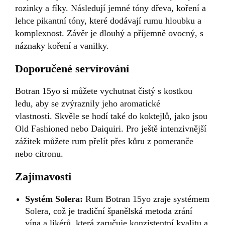
rozinky a fíky. Následují jemné tóny dřeva, koření a
lehce pikantní tóny, které dodávají rumu hloubku a
komplexnost. Závěr je dlouhý a příjemně ovocný, s
náznaky koření a vanilky.
Doporučené servírování
Botran 15yo si můžete vychutnat čistý s kostkou
ledu, aby se zvýraznily jeho aromatické
vlastnosti. Skvěle se hodí také do koktejlů, jako jsou
Old Fashioned nebo Daiquiri. Pro ještě intenzivnější
zážitek můžete rum přelít přes kůru z pomeranče
nebo citronu.
Zajímavosti
Systém Solera:
Rum Botran 15yo zraje systémem
Solera, což je tradiční španělská metoda zrání
vína a likérů, která zaručuje konzistentní kvalitu a