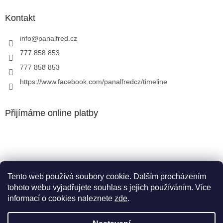
Kontakt
info
@
panalfred.cz
777 858 853
777 858 853
https://www.facebook.com/panalfredcz/timeline
Přijímáme online platby
Tento web používá soubory cookie. Dalším procházením
Facebook
tohoto webu vyjadřujete souhlas s jejich používáním. Více
informací o cookies naleznete
zde
.