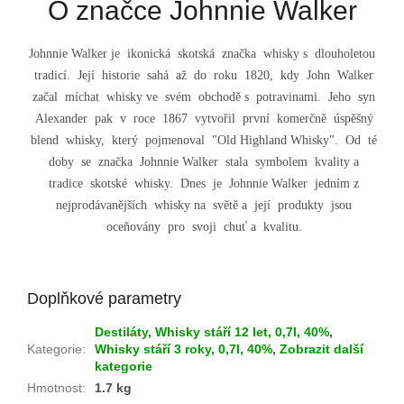
O značce Johnnie Walker
Johnnie Walker je ikonická skotská značka whisky s dlouholetou
tradicí. Její historie sahá až do roku 1820, kdy John Walker
začal míchat whisky ve svém obchodě s potravinami. Jeho syn
Alexander pak v roce 1867 vytvořil první komerčně úspěšný
blend whisky, který pojmenoval "Old Highland Whisky". Od té
doby se značka Johnnie Walker stala symbolem kvality a
tradice skotské whisky. Dnes je Johnnie Walker jedním z
nejprodávanějších whisky na světě a její produkty jsou
oceňovány pro svoji chuť a kvalitu.
Doplňkové parametry
Destiláty
,
Whisky stáří 12 let, 0,7l, 40%
,
Kategorie
:
Whisky stáří 3 roky, 0,7l, 40%
,
Zobrazit další
kategorie
Hmotnost
:
1.7 kg