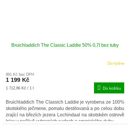
Bruichladdich The Classic Laddie 50% 0,7l bez tuby
Do týdne
Průměrné
hodnocení
991 Kč bez DPH
produktu
1 199 Kč
je
5,0
Měrná
1 712,86 Kč / 1 l
Do košíku
z
cena:
5
Bruichladdich The Classich Laddie je vyrobena ze 100%
hvězdiček.
skotského ječmene, pomalu destilovaná a po celou dobu
zrající na březích jezera Lochindaal na skotském ostrově
Islay v pečlivě vybraných sudech z amerického dubu.