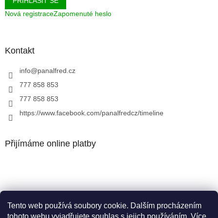
PŘIHLÁSIT SE
Nová registrace
Zapomenuté heslo
Kontakt
info
@
panalfred.cz
777 858 853
777 858 853
https://www.facebook.com/panalfredcz/timeline
Přijímáme online platby
Tento web používá soubory cookie. Dalším procházením
Facebook
tohoto webu vyjadřujete souhlas s jejich používáním. Více