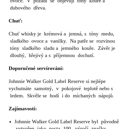
ovoce. V pozadí se objevují tóny kouře a
dubového dřeva.
Chuť:
Chuť whisky je krémová a jemná, s tóny medu,
sladkého ovoce a vanilky. Na patře se rozvinou
tóny sladkého sladu a jemného kouře. Závěr je
dlouhý, hřejivý a s příjemnou dochutí.
Doporučené servírování:
Johnnie Walker Gold Label Reserve si nejlépe
vychutnáte samotný, v pokojové teplotě nebo s
ledem. Skvěle se hodí i do míchaných nápojů.
Zajímavosti:
Johnnie Walker Gold Label Reserve byl původně
vytvořen jako pocta 100. výročí značky