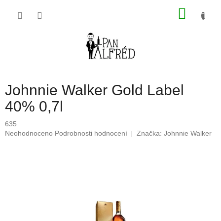
Přejít
NÁKU
na
obsah
KOŠÍK
Johnnie Walker Gold Label
40% 0,7l
635
Průměrné
Neohodnoceno
Podrobnosti hodnocení
Značka:
Johnnie Walker
hodnocení
produktu
je
0,0
z
5
hvězdiček.