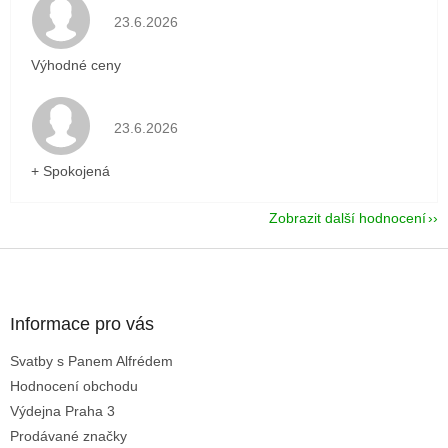
Hodnocení obchodu je 5 z 5 hvězdiček.
23.6.2026
Výhodné ceny
Hodnocení obchodu je 5 z 5 hvězdiček.
23.6.2026
+ Spokojená
Zobrazit další hodnocení
Z
á
p
a
Informace pro vás
t
Svatby s Panem Alfrédem
í
Hodnocení obchodu
Výdejna Praha 3
Prodávané značky