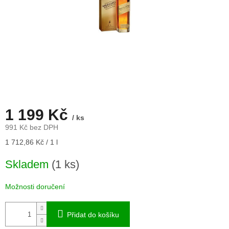
1 199 Kč
/ ks
991 Kč bez DPH
Měrná
1 712,86 Kč / 1 l
cena:
Skladem
(1 ks)
Možnosti doručení
Přidat do košíku