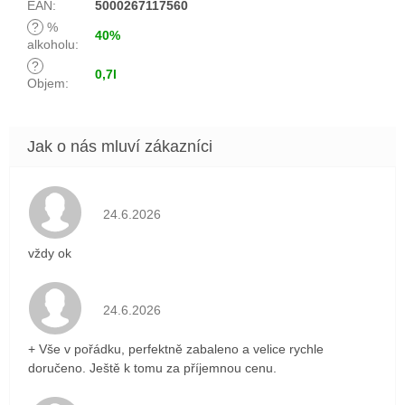
EAN
:
5000267117560
?
%
40%
alkoholu
:
?
0,7l
Objem
:
Hodnocení obchodu je 5 z 5 hvězdiček.
24.6.2026
vždy ok
Hodnocení obchodu je 5 z 5 hvězdiček.
24.6.2026
+ Vše v pořádku, perfektně zabaleno a velice rychle
doručeno. Ještě k tomu za příjemnou cenu.