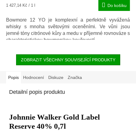
Měrná
1 427,14 Kč / 1 l
Do košíku
cena:
Bowmore 12 YO je komplexní a perfektně vyvážená
whisky s mnoha světovými oceněními. Ve vůni jsou
jemné tóny citrónové kůry a medu v příjemné rovnováze s
charakteristickou bowmorskou kouřovostí.
ZOBRAZIT VŠECHNY SOUVISEJÍCÍ PRODUKTY
Popis
Hodnocení
Diskuze
Značka
Detailní popis produktu
Johnnie Walker Gold Label
Reserve 40% 0,7l