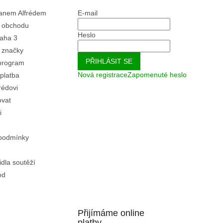
Panem Alfrédem
E-mail
 obchodu
Heslo
aha 3
 značky
PŘIHLÁSIT SE
program
Nová registrace
Zapomenuté heslo
platba
rédovi
ovat
i
podmínky
idla soutěží
od
Přijímáme online
platby