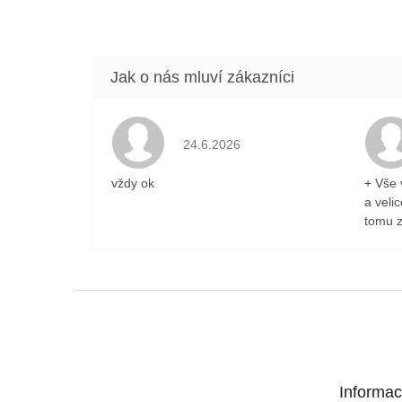
Hodnocení obchodu je 5 z 5 hvězdiček
24.6.2026
vždy ok
+ Vše 
a veli
tomu z
Z
á
p
a
t
Informac
í