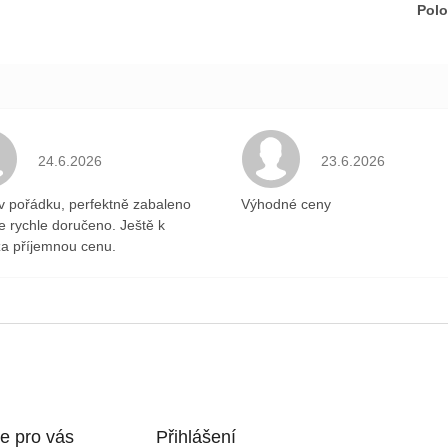
Polo
.
Hodnocení obchodu je 5 z 5 hvězdiček.
Hodnocení obchodu 
24.6.2026
23.6.2026
v pořádku, perfektně zabaleno
Výhodné ceny
ce rychle doručeno. Ještě k
a příjemnou cenu.
e pro vás
Přihlášení