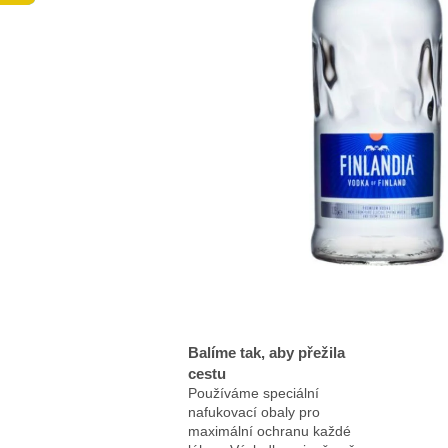
Balíme tak, aby přežila
cestu
Používáme speciální
nafukovací obaly pro
maximální ochranu každé