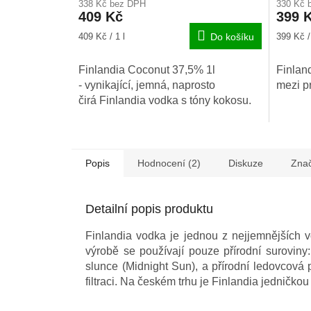
338 Kč bez DPH
330 Kč 
produkt
409 Kč
399 
je
4,6
Měrná
Měrná
409 Kč / 1 l
Do košíku
399 Kč / 
z
cena:
cena:
5
Finlandia Coconut 37,5% 1l
Finlan
hvězdič
- vynikající, jemná, naprosto
mezi p
čirá Finlandia vodka s tóny kokosu.
Popis
Hodnocení (2)
Diskuze
Zna
Detailní popis produktu
Finlandia vodka je jednou z nejjemnějších v
výrobě se používají pouze přírodní suroviny
slunce (Midnight Sun), a přírodní
ledovcová p
filtraci. Na
českém trhu je Finlandia jedničko