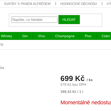
SVATBY S PANEM ALFRÉDEM
HODNOCENÍ OBCHODU
VÝ
HLEDAT
Whisky
Gin
Víno
Champagne
Pivo
Cider
5l
dia
699 Kč
/ ks
578 Kč bez DPH
Měrná
399,43 Kč / 1 l
cena:
Momentálně nedostu