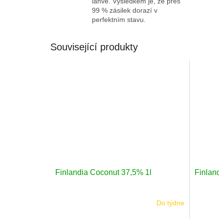
láhve. Výsledkem je, že přes
99 % zásilek dorazí v
perfektním stavu.
Související produkty
Finlandia Coconut 37,5% 1l
Finlan
Do týdne
Průměr
hodnoc