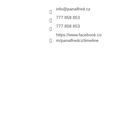
info
@
panalfred.cz
777 858 853
777 858 853
https://www.facebook.co
m/panalfredcz/timeline