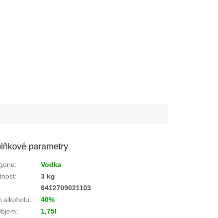
lňkové parametry
gorie
:
Vodka
nost
:
3 kg
:
6412709021103
 alkoholu
:
40%
bjem
:
1,75l