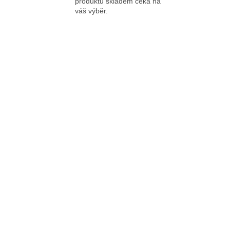
produktů skladem čeká na
váš výběr.