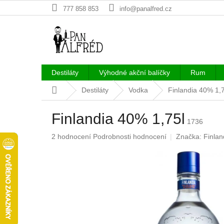
Přejít
777 858 853
info@panalfred.cz
na
obsah
Destiláty
Výhodné akční balíčky
Rum
Domů
Destiláty
Vodka
Finlandia 40% 1,7
Finlandia 40% 1,75l
1736
Průměrné
2 hodnocení
Podrobnosti hodnocení
Značka:
Finlan
hodnocení
produktu
je
4,5
z
5
hvězdiček.