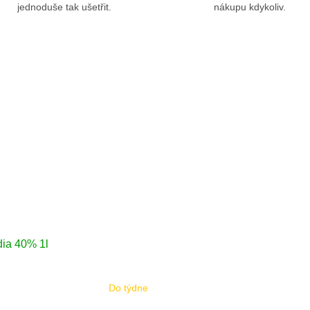
jednoduše tak ušetřit.
nákupu kdykoliv.
dia 40% 1l
Do týdne
né
ení