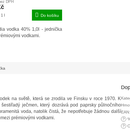
bez DPH
u
Kč
1 l
Do košíku
dia vodka 40% 1,0l - jednička
ek.
rémiovými vodkami.
čka
Dop
Kate
odek na světě, která se zrodila ve
Finsku v roce 1970. K
: šestiřadý
ječmen, který dozrává pod paprsky půlnočního
Hmot
ramenitá voda, natolik čistá, že nepotřebuje žádnou další
EAN
u mezi prémiovými vodkami.
?
%
?
O