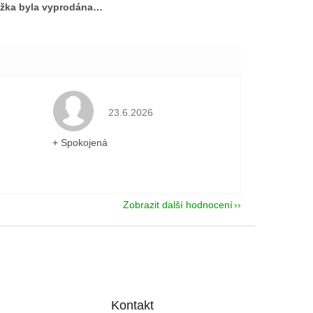
žka byla vyprodána…
je 5 z 5 hvězdiček.
Hodnocení obchodu je 5 z 5 hvězdiček.
23.6.2026
+ Spokojená
Zobrazit další hodnocení
Kontakt