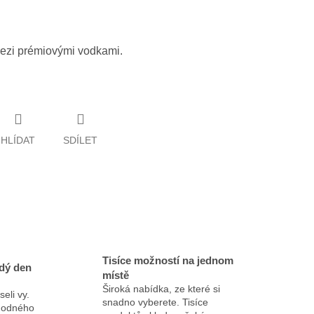
mezi prémiovými vodkami.
HLÍDAT
SDÍLET
Tisíce možností na jednom
dý den
místě
Široká nabídka, ze které si
eli vy.
snadno vyberete. Tisíce
ýhodného