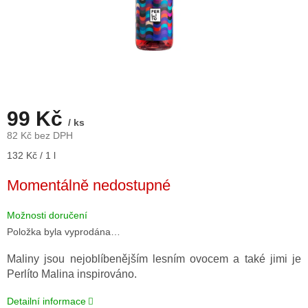
99 Kč
/ ks
82 Kč bez DPH
Měrná
132 Kč / 1 l
cena:
Momentálně nedostupné
Možnosti doručení
Položka byla vyprodána…
Maliny jsou nejoblíbenějším lesním ovocem a také jimi je
Perlíto Malina inspirováno.
Detailní informace