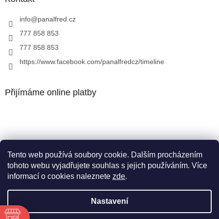
info
@
panalfred.cz
777 858 853
777 858 853
https://www.facebook.com/panalfredcz/timeline
Přijímáme online platby
Tento web používá soubory cookie. Dalším procházením
Facebook
tohoto webu vyjadřujete souhlas s jejich používáním. Více
informací o cookies naleznete
zde
.
Nastavení
Vytvořil Shoptet