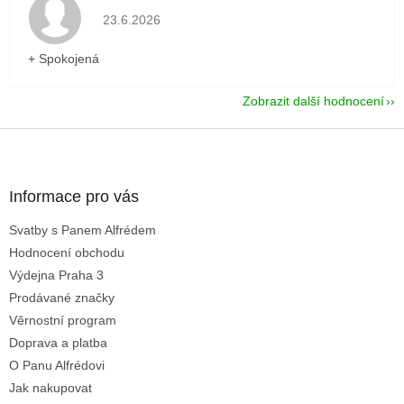
Hodnocení obchodu je 5 z 5 hvězdiček.
23.6.2026
+ Spokojená
Zobrazit další hodnocení
Z
á
p
a
Informace pro vás
t
Svatby s Panem Alfrédem
í
Hodnocení obchodu
Výdejna Praha 3
Prodávané značky
Věrnostní program
Doprava a platba
O Panu Alfrédovi
Jak nakupovat