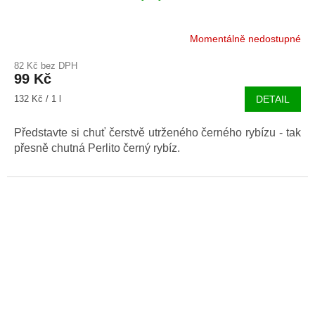
Momentálně nedostupné
82 Kč bez DPH
99 Kč
Měrná
132 Kč / 1 l
DETAIL
cena:
Představte si chuť čerstvě utrženého černého rybízu - tak
přesně chutná Perlito černý rybíz.