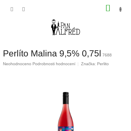
Přejít
NÁKU
na
obsah
KOŠÍK
Perlíto Malina 9,5% 0,75l
7688
Průměrné
Neohodnoceno
Podrobnosti hodnocení
Značka:
Perlito
hodnocení
produktu
je
0,0
z
5
hvězdiček.