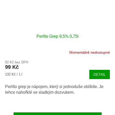
Perlíto Grep 9,5% 0,75l
Momentálně nedostupné
82 Kč bez DPH
99 Kč
Měrná
132 Kč / 1 l
DETAIL
cena:
Perlíto grep je nápojem, který si jednoduše oblíbíte. Je
lehce nahořklé se sladkým dozvukem.