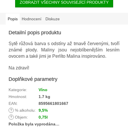
ZOBRAZIT VŠECHNY SOUVISEJÍCÍ PRODUKTY
Popis
Hodnocení
Diskuze
Detailní popis produktu
Sytě růžová barva s odstíny až tmavě červenými, tvoří
známé plody. Maliny jsou nejoblíbenějším lesním
ovocem a také jimi je Perlíto Malina inspirováno.
Na zdraví!
Doplňkové parametry
Kategorie
:
Víno
Hmotnost
:
1.7 kg
EAN
:
8595661801667
?
% alkoholu
:
9,5%
?
Objem
:
0,75l
Položka byla vyprodána…