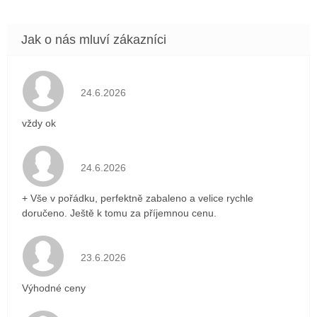
Hodnocení obchodu je 5 z 5 hvězdiček.
24.6.2026
vždy ok
Hodnocení obchodu je 5 z 5 hvězdiček.
24.6.2026
+ Vše v pořádku, perfektně zabaleno a velice rychle
doručeno. Ještě k tomu za příjemnou cenu.
Hodnocení obchodu je 5 z 5 hvězdiček.
23.6.2026
Výhodné ceny