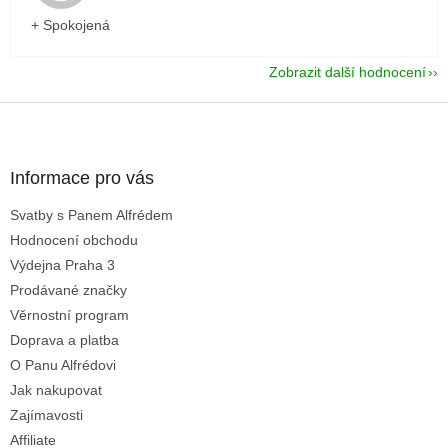
+ Spokojená
Zobrazit další hodnocení
Z
á
p
a
Informace pro vás
t
Svatby s Panem Alfrédem
í
Hodnocení obchodu
Výdejna Praha 3
Prodávané značky
Věrnostní program
Doprava a platba
O Panu Alfrédovi
Jak nakupovat
Zajímavosti
Affiliate