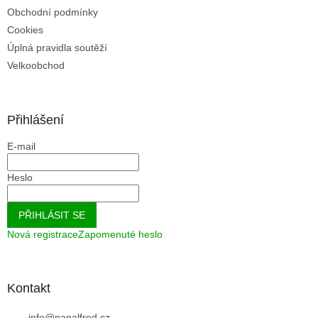
Obchodní podmínky
Cookies
Úplná pravidla soutěží
Velkoobchod
Přihlášení
E-mail
Heslo
PŘIHLÁSIT SE
Nová registrace
Zapomenuté heslo
Kontakt
info
@
panalfred.cz