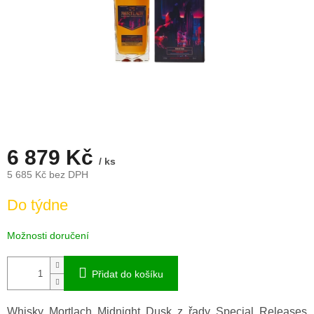
6 879 Kč
/ ks
5 685 Kč bez DPH
Měrná
Do týdne
cena:
Možnosti doručení
Přidat do košíku
Whisky Mortlach Midnight Dusk z řady Special Releases