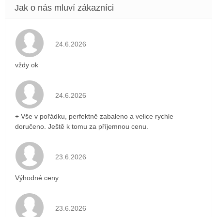
Hodnocení obchodu je 5 z 5 hvězdiček.
24.6.2026
vždy ok
Hodnocení obchodu je 5 z 5 hvězdiček.
24.6.2026
+ Vše v pořádku, perfektně zabaleno a velice rychle
doručeno. Ještě k tomu za příjemnou cenu.
Hodnocení obchodu je 5 z 5 hvězdiček.
23.6.2026
Výhodné ceny
Hodnocení obchodu je 5 z 5 hvězdiček.
23.6.2026