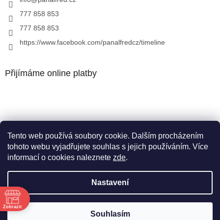
777 858 853
777 858 853
https://www.facebook.com/panalfredcz/timeline
Přijímáme online platby
Tento web používá soubory cookie. Dalším procházením
Facebook
tohoto webu vyjadřujete souhlas s jejich používáním. Více
informací o cookies naleznete
zde
.
Nastavení
Vytvořil Shoptet
Zobrazit
Souhlasím
Copyright 2026
Pan Alfréd
. Všechna práva vyhrazena.
ě