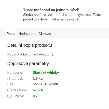
Tisíce možností na jednom místě
Široká nabídka, ze které si snadno vyberete. Tisíce
produktů skladem čeká na váš výběr.
Popis
Hodnocení
Diskuze
Detailní popis produktu
Popis produktu není dostupný
Doplňkové parametry
Kategorie
:
Skotská whisky
Hmotnost
:
1.8 kg
EAN
:
5000281076300
?
% alkoholu
:
57,5%
?
Objem
:
0,7l