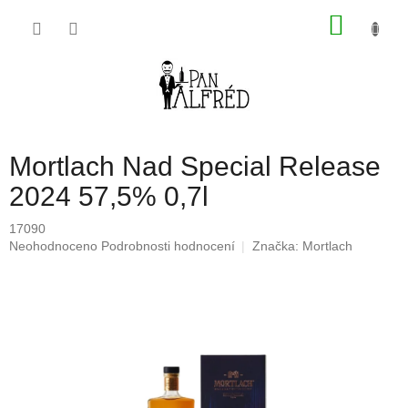
Přejít
NÁKU
na
obsah
KOŠÍK
Mortlach Nad Special Release
2024 57,5% 0,7l
17090
Průměrné
Neohodnoceno
Podrobnosti hodnocení
Značka:
Mortlach
hodnocení
produktu
je
0,0
z
5
hvězdiček.