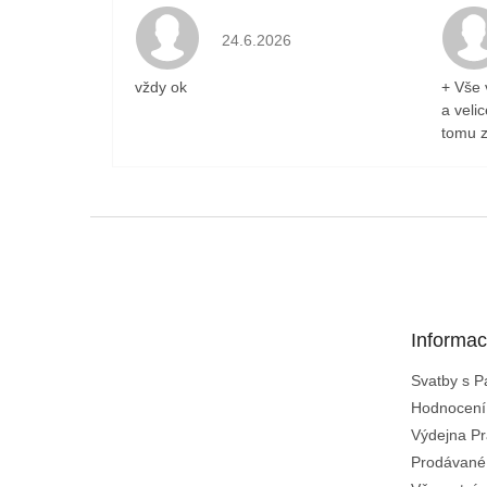
Hodnocení obchodu je 5 z 5 hvězdiček
24.6.2026
vždy ok
+ Vše 
a veli
tomu z
Z
á
p
a
t
Informac
í
Svatby s 
Hodnocení
Výdejna Pr
Prodávané