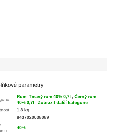
lňkové parametry
Rum
,
Tmavý rum 40% 0,7l
,
Černý rum
gorie
:
40% 0,7l
,
Zobrazit další kategorie
nost
:
1.8 kg
:
8437020038089
%
40%
holu
: