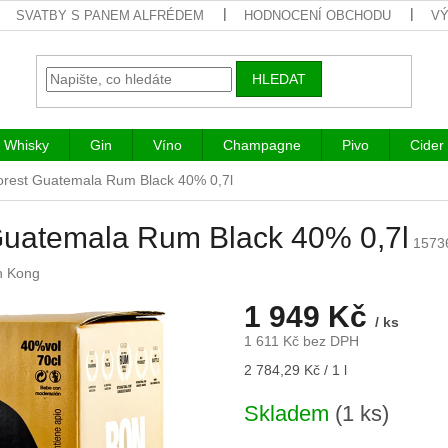
SVATBY S PANEM ALFRÉDEM
HODNOCENÍ OBCHODU
VÝ
HLEDAT
Whisky
Gin
Víno
Champagne
Pivo
Cider
orest Guatemala Rum Black 40% 0,7l
Guatemala Rum Black 40% 0,7l
1573
n Kong
1 949 Kč
/ ks
1 611 Kč bez DPH
Měrná
2 784,29 Kč / 1 l
cena:
Skladem
(1 ks)