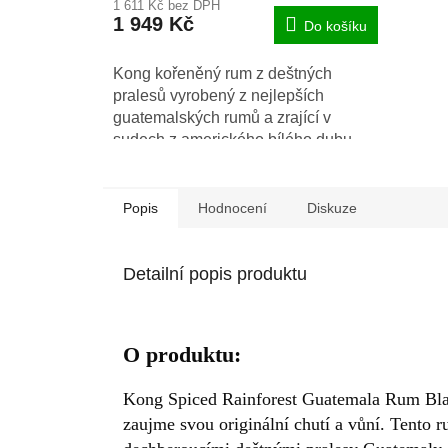
1 611 Kč bez DPH
1 949 Kč
Do košíku
Kong kořeněný rum z deštných
pralesů vyrobený z nejlepších
guatemalských rumů a zrající v
sudech z amerického bílého dubu.
Popis
Hodnocení
Diskuze
Detailní popis produktu
O produktu:
Kong Spiced Rainforest Guatemala Rum Blac
zaujme svou originální chutí a vůní. Tento r