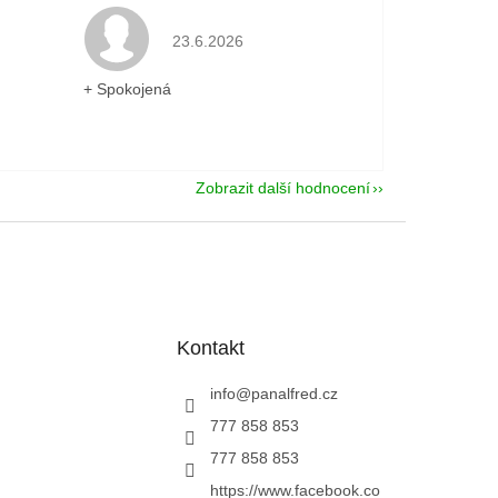
je 5 z 5 hvězdiček.
Hodnocení obchodu je 5 z 5 hvězdiček.
23.6.2026
+ Spokojená
Zobrazit další hodnocení
Kontakt
info
@
panalfred.cz
777 858 853
777 858 853
https://www.facebook.co