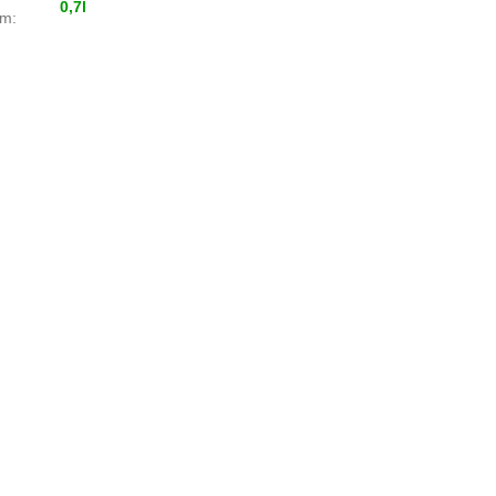
0,7l
em
: