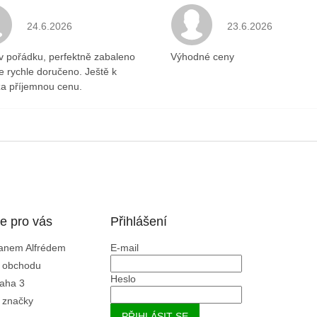
.
Hodnocení obchodu je 5 z 5 hvězdiček.
Hodnocení obchodu 
24.6.2026
23.6.2026
v pořádku, perfektně zabaleno
Výhodné ceny
ce rychle doručeno. Ještě k
a příjemnou cenu.
e pro vás
Přihlášení
Panem Alfrédem
E-mail
 obchodu
Heslo
aha 3
 značky
PŘIHLÁSIT SE