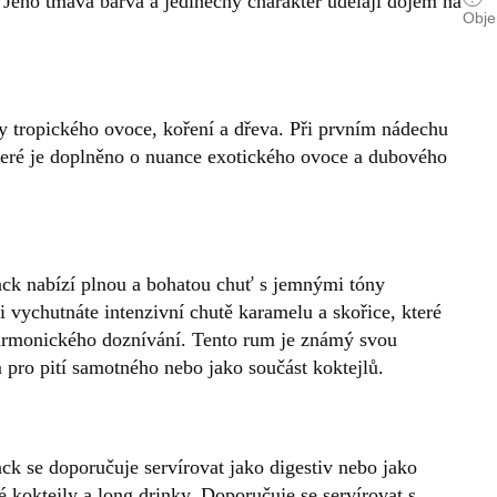
Jeho tmavá barva a jedinečný charakter udělají dojem na
Obj
y tropického ovoce, koření a dřeva. Při prvním nádechu
 které je doplněno o nuance exotického ovoce a dubového
k nabízí plnou a bohatou chuť s jemnými tóny
i vychutnáte intenzivní chutě karamelu a skořice, které
harmonického doznívání. Tento rum je známý svou
m pro pití samotného nebo jako součást koktejlů.
 se doporučuje servírovat jako digestiv nebo jako
 koktejly a long drinky. Doporučuje se servírovat s