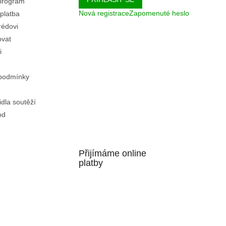
program
Nová registrace
Zapomenuté heslo
platba
rédovi
ovat
i
podmínky
idla soutěží
od
Přijímáme online
platby