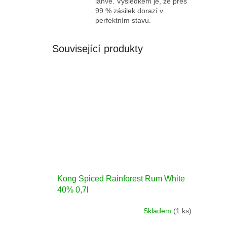
láhve. Výsledkem je, že přes
99 % zásilek dorazí v
perfektním stavu.
Související produkty
Kong Spiced Rainforest Rum White
40% 0,7l
Skladem
(1 ks)