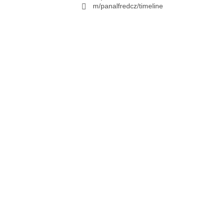
m/panalfredcz/timeline