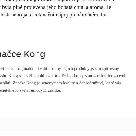
byla plně projevena jeho bohatá chuť a aroma. Je
losti nebo jako relaxační nápoj po náročném dni.
načce Kong
šet na trh originální a kvalitní rumy. Jejich produkty jsou inspirovány
yslu. Kong se snaží kombinovat tradiční techniky s moderními inovacemi,
kazníků. Značka Kong je synonymem kvality a dobrodružství, které vás
enutelného světa rumových zážitků.