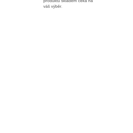
produktů skladem čeká na
váš výběr.