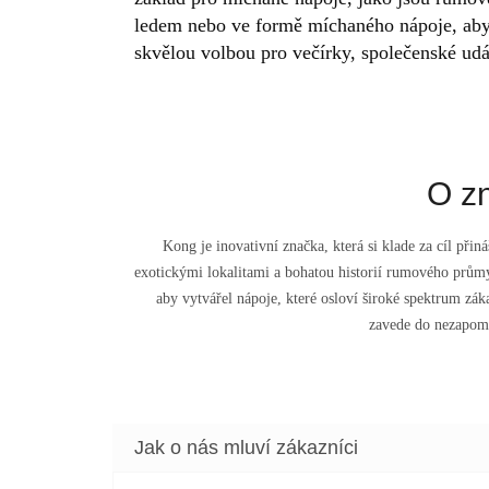
ledem nebo ve formě míchaného nápoje, aby 
skvělou volbou pro večírky, společenské udá
O z
Kong je inovativní značka, která si klade za cíl přiná
exotickými lokalitami a bohatou historií rumového prům
aby vytvářel nápoje, které osloví široké spektrum zá
zavede do nezapom