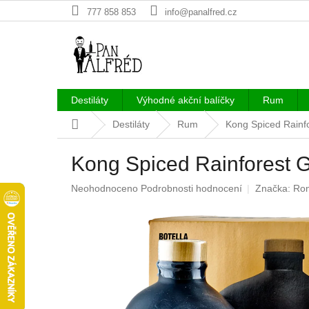
Přejít
777 858 853
info@panalfred.cz
na
obsah
Destiláty
Výhodné akční balíčky
Rum
Domů
Destiláty
Rum
Kong Spiced Rainf
Kong Spiced Rainforest 
Průměrné
Neohodnoceno
Podrobnosti hodnocení
Značka:
Ro
hodnocení
produktu
je
0,0
z
5
hvězdiček.