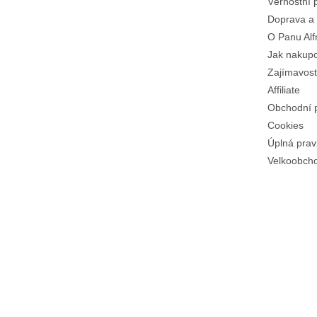
Věrnostní 
Doprava a 
O Panu Alf
Jak nakup
Zajímavost
Affiliate
Obchodní 
Cookies
Úplná prav
Velkoobch