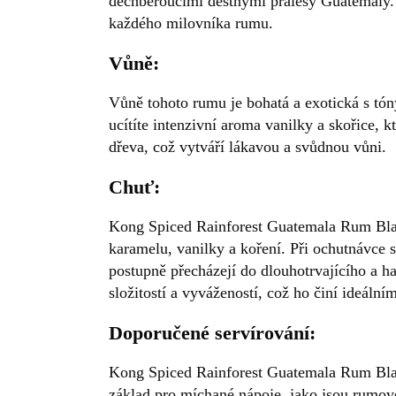
dechberoucími deštnými pralesy Guatemaly. 
každého milovníka rumu.
Vůně:
Vůně tohoto rumu je bohatá a exotická s tón
ucítíte intenzivní aroma vanilky a skořice,
dřeva, což vytváří lákavou a svůdnou vůni.
Chuť:
Kong Spiced Rainforest Guatemala Rum Blac
karamelu, vanilky a koření. Při ochutnávce s
postupně přecházejí do dlouhotrvajícího a 
složitostí a vyvážeností, což ho činí ideální
Doporučené servírování:
Kong Spiced Rainforest Guatemala Rum Black
základ pro míchané nápoje, jako jsou rumové