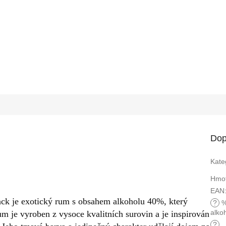
Dop
Kate
Hmot
EAN
k je exotický rum s obsahem alkoholu 40%, který
?
alko
um je vyroben z vysoce kvalitních surovin a je inspirován
?