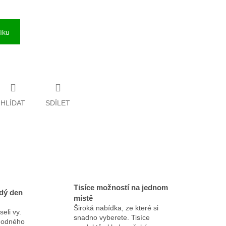
íku
HLÍDAT
SDÍLET
Tisíce možností na jednom
dý den
místě
Široká nabídka, ze které si
eli vy.
snadno vyberete. Tisíce
ýhodného