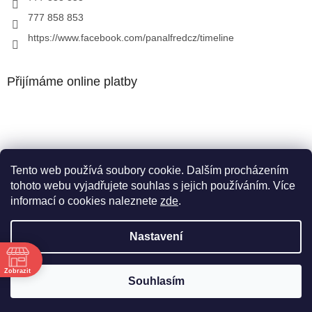
777 858 853
https://www.facebook.com/panalfredcz/timeline
Přijímáme online platby
Tento web používá soubory cookie. Dalším procházením
Facebook
tohoto webu vyjadřujete souhlas s jejich používáním. Více
informací o cookies naleznete
zde
.
Nastavení
Vytvořil Shoptet
Zobrazit
Souhlasím
Copyright 2026
Pan Alfréd
. Všechna práva vyhrazena.
ě