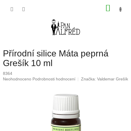
Přejít
NÁKU
na
obsah
KOŠÍK
Přírodní silice Máta peprná
Grešík 10 ml
8364
Průměrné
Neohodnoceno
Podrobnosti hodnocení
Značka:
Valdemar Grešík
hodnocení
produktu
je
0,0
z
5
hvězdiček.