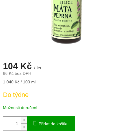
104 Kč
/ ks
86 Kč bez DPH
Měrná
1 040 Kč / 100 ml
cena:
Do týdne
Možnosti doručení
Přidat do košíku