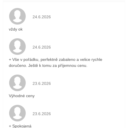
Hodnocení obchodu je 5 z 5 hvězdiček.
24.6.2026
vždy ok
Hodnocení obchodu je 5 z 5 hvězdiček.
24.6.2026
+ Vše v pořádku, perfektně zabaleno a velice rychle
doručeno. Ještě k tomu za příjemnou cenu.
Hodnocení obchodu je 5 z 5 hvězdiček.
23.6.2026
Výhodné ceny
Hodnocení obchodu je 5 z 5 hvězdiček.
23.6.2026
+ Spokojená