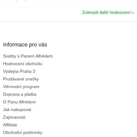
Zobrazit další hodnocení
Z
á
p
a
Informace pro vás
t
Svatby s Panem Alfrédem
í
Hodnocení obchodu
Výdejna Praha 3
Prodávané značky
Věrnostní program
Doprava a platba
O Panu Alfrédovi
Jak nakupovat
Zajímavosti
Affiliate
Obchodní podmínky