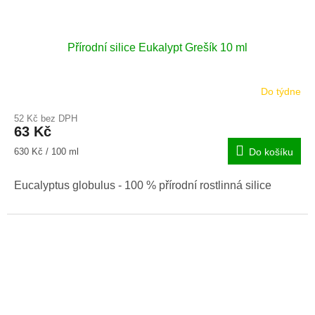
Přírodní silice Eukalypt Grešík 10 ml
Do týdne
52 Kč bez DPH
63 Kč
Měrná
630 Kč / 100 ml
Do košíku
cena:
Eucalyptus globulus - 100 % přírodní rostlinná silice