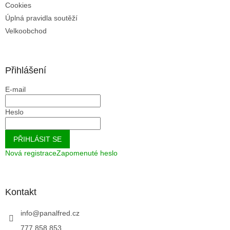
Cookies
Úplná pravidla soutěží
Velkoobchod
Přihlášení
E-mail
Heslo
PŘIHLÁSIT SE
Nová registrace
Zapomenuté heslo
Kontakt
info
@
panalfred.cz
777 858 853