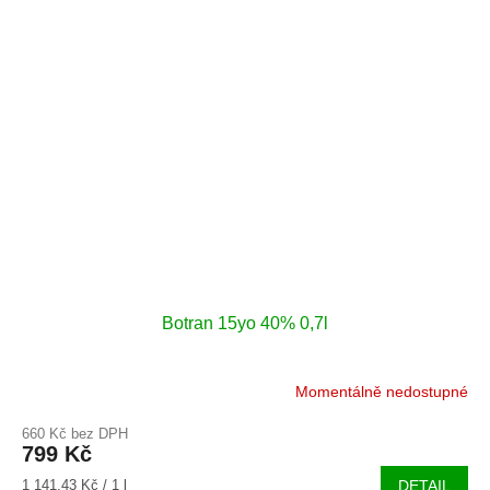
Botran 15yo 40% 0,7l
Momentálně nedostupné
660 Kč bez DPH
799 Kč
Měrná
1 141,43 Kč / 1 l
DETAIL