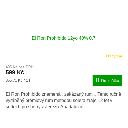
El Ron Prohibido 12yo 40% 0,7l
Do týdne
Průměrné
hodnocení
495 Kč bez DPH
produktu
599 Kč
je
5,0
Měrná
855,71 Kč / 1 l
Do košíku
z
cena:
5
El Ron Prohibido znamená „ zakázaný rum „. Tento ručně
hvězdiček.
vyráběný prémiový rum metodou solera zraje 12 let v
sudech po sherry z Jerezu-Anadaluzie.