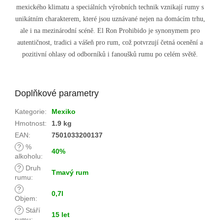
mexického klimatu a speciálních výrobních technik vznikají rumy s
unikátním charakterem, které jsou uznávané nejen na domácím trhu,
ale i na mezinárodní scéně. El Ron Prohibido je synonymem pro
autentičnost, tradici a vášeň pro rum, což potvrzují četná ocenění a
pozitivní ohlasy od odborníků i fanoušků rumu po celém světě.
Doplňkové parametry
Kategorie
:
Mexiko
Hmotnost
:
1.9 kg
EAN
:
7501033200137
?
%
40%
alkoholu
:
?
Druh
Tmavý rum
rumu
:
?
0,7l
Objem
:
?
Stáří
15 let
rumu
: