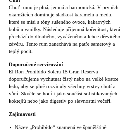
Chuť rumu je plná, jemná a harmonická. V prvních
okamžicích dominuje sladkost karamelu a medu,
které se mísí s tóny sušeného ovoce, kakaových
bobů a vanilky. Následuje příjemná kořenitost, která
přechází do dlouhého, vyváženého a lehce dřevitého
závěru. Tento rum zanechává na patře sametový a
teplý pocit.
Doporučené servírování
El Ron Prohibido Solera 15 Gran Reserva
doporučujeme vychutnat čistý nebo na velké kostce
ledu, aby se plně rozvinuly všechny vrstvy chutí a
vůní. Skvěle se hodí i jako součást sofistikovaných
koktejlů nebo jako digestiv po slavnostní večeři.
Zajímavosti
Název „Prohibido“ znamená ve španělštině