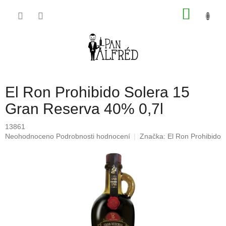
Přejít
NÁKU
na
obsah
KOŠÍK
El Ron Prohibido Solera 15
Gran Reserva 40% 0,7l
13861
Průměrné
Neohodnoceno
Podrobnosti hodnocení
Značka:
El Ron Prohibido
hodnocení
produktu
je
0,0
z
5
hvězdiček.