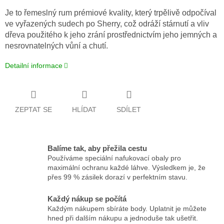
Je to řemeslný rum prémiové kvality, který trpělivě odpočíval
ve vyřazených sudech po Sherry, což odráží stárnutí a vliv
dřeva použitého k jeho zrání prostřednictvím jeho jemných a
nesrovnatelných vůní a chutí.
Detailní informace
ZEPTAT SE
HLÍDAT
SDÍLET
Balíme tak, aby přežila cestu
Používáme speciální nafukovací obaly pro
maximální ochranu každé láhve. Výsledkem je, že
přes 99 % zásilek dorazí v perfektním stavu.
Každý nákup se počítá
Každým nákupem sbíráte body. Uplatnit je můžete
hned při dalším nákupu a jednoduše tak ušetřit.