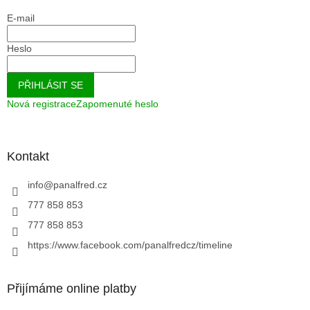
E-mail
Heslo
PŘIHLÁSIT SE
Nová registrace
Zapomenuté heslo
Kontakt
info
@
panalfred.cz
777 858 853
777 858 853
https://www.facebook.com/panalfredcz/timeline
Přijímáme online platby