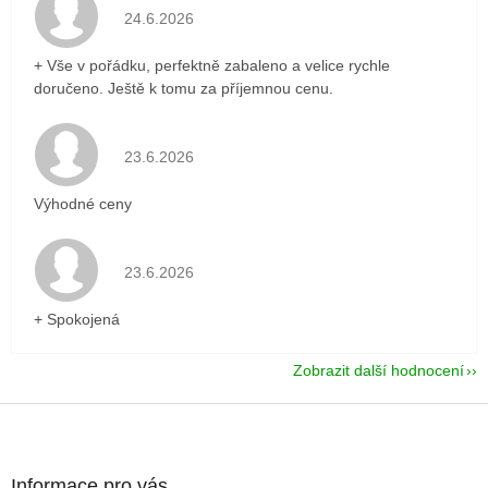
Hodnocení obchodu je 5 z 5 hvězdiček.
24.6.2026
+ Vše v pořádku, perfektně zabaleno a velice rychle
doručeno. Ještě k tomu za příjemnou cenu.
Hodnocení obchodu je 5 z 5 hvězdiček.
23.6.2026
Výhodné ceny
Hodnocení obchodu je 5 z 5 hvězdiček.
23.6.2026
+ Spokojená
Zobrazit další hodnocení
Z
á
p
a
Informace pro vás