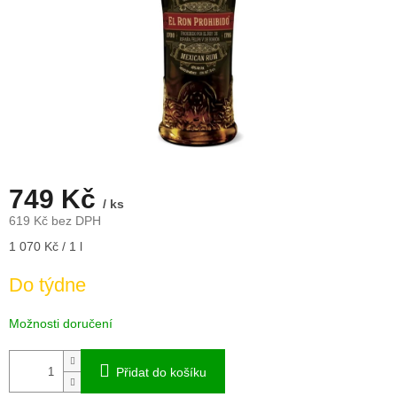
749 Kč
/ ks
619 Kč bez DPH
Měrná
1 070 Kč / 1 l
cena:
Do týdne
Možnosti doručení
Přidat do košíku