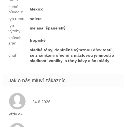
země
Mexico
původu
:
typ rumu
:
solera
typ
melasa, španělský
výroby
:
způsob
tropické
zrání
:
sladké tóny, doplněné výraznou dřevitostí ,
chuť
:
se známkami ořechů s máslovou jemností a
sladkostí vanilky, s tóny kávy a čokolády
Hodnocení obchodu je 5 z 5 hvězdiček.
24.6.2026
vždy ok