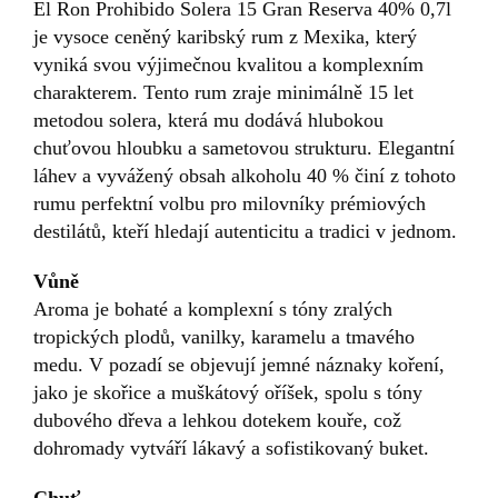
El Ron Prohibido Solera 15 Gran Reserva 40% 0,7l
je vysoce ceněný karibský rum z Mexika, který
vyniká svou výjimečnou kvalitou a komplexním
charakterem. Tento rum zraje minimálně 15 let
metodou solera, která mu dodává hlubokou
chuťovou hloubku a sametovou strukturu. Elegantní
láhev a vyvážený obsah alkoholu 40 % činí z tohoto
rumu perfektní volbu pro milovníky prémiových
destilátů, kteří hledají autenticitu a tradici v jednom.
Vůně
Aroma je bohaté a komplexní s tóny zralých
tropických plodů, vanilky, karamelu a tmavého
medu. V pozadí se objevují jemné náznaky koření,
jako je skořice a muškátový oříšek, spolu s tóny
dubového dřeva a lehkou dotekem kouře, což
dohromady vytváří lákavý a sofistikovaný buket.
Chuť