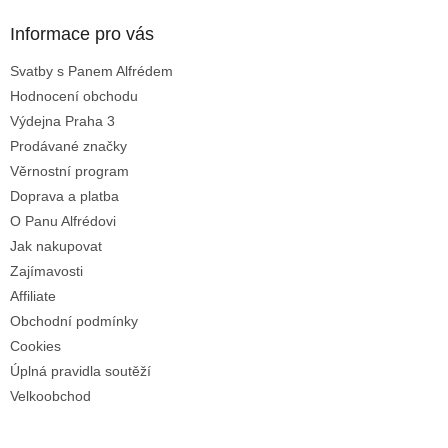
p
a
Informace pro vás
t
Svatby s Panem Alfrédem
í
Hodnocení obchodu
Výdejna Praha 3
Prodávané značky
Věrnostní program
Doprava a platba
O Panu Alfrédovi
Jak nakupovat
Zajímavosti
Affiliate
Obchodní podmínky
Cookies
Úplná pravidla soutěží
Velkoobchod