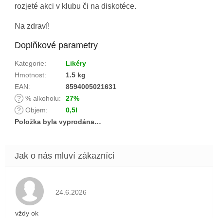
rozjeté akci v klubu či na diskotéce.
Na zdraví!
Doplňkové parametry
Kategorie
:
Likéry
Hmotnost
:
1.5 kg
EAN
:
8594005021631
?
% alkoholu
:
27%
?
Objem
:
0,5l
Položka byla vyprodána…
Hodnocení obchodu je 5 z 5 hvězdiček.
24.6.2026
vždy ok