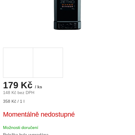
179 Kč
/ ks
148 Kč bez DPH
Měrná
358 Kč / 1 l
cena:
Momentálně nedostupné
Možnosti doručení
Položka byla vyprodána…