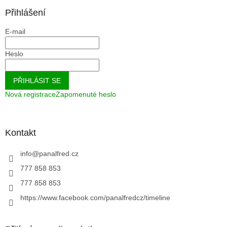
Přihlášení
E-mail
Heslo
PŘIHLÁSIT SE
Nová registrace
Zapomenuté heslo
Kontakt
info
@
panalfred.cz
777 858 853
777 858 853
https://www.facebook.com/panalfredcz/timeline