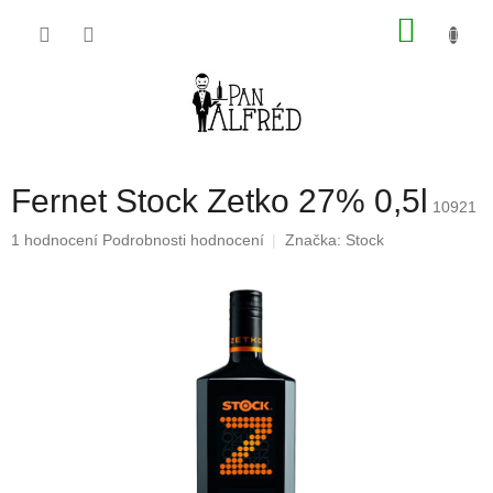
Přejít
NÁKU
na
obsah
KOŠÍK
Fernet Stock Zetko 27% 0,5l
10921
Průměrné
1 hodnocení
Podrobnosti hodnocení
Značka:
Stock
hodnocení
produktu
je
1,0
z
5
hvězdiček.