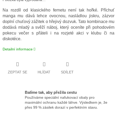
Na rozdíl od klasického fernetu není tak hořké. Příchuť
manga mu dává lehce ovocnou, nasládlou jiskru, zázvor
doplní chuťový zážitek o hřejivý dozvuk. Tato kombinace mu
dodává mladý a svěží náboj, který oceníte při pohodovém
pokecu večer s přáteli i na rozjeté akci v klubu či na
diskotéce.
Detailní informace
ZEPTAT SE
HLÍDAT
SDÍLET
Balíme tak, aby přežila cestu
Používáme speciální nafukovací obaly pro
maximální ochranu každé láhve. Výsledkem je, že
přes 99 % zásilek dorazí v perfektním stavu.