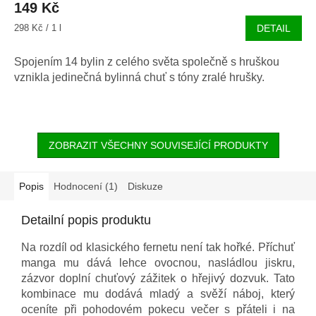
149 Kč
Měrná
298 Kč / 1 l
DETAIL
cena:
Spojením 14 bylin z celého světa společně s hruškou
vznikla jedinečná bylinná chuť s tóny zralé hrušky.
ZOBRAZIT VŠECHNY SOUVISEJÍCÍ PRODUKTY
Popis
Hodnocení (1)
Diskuze
Detailní popis produktu
Na rozdíl od klasického fernetu není tak hořké. Příchuť
manga mu dává lehce ovocnou, nasládlou jiskru,
zázvor doplní chuťový zážitek o hřejivý dozvuk. Tato
kombinace mu dodává mladý a svěží náboj, který
oceníte při pohodovém pokecu večer s přáteli i na