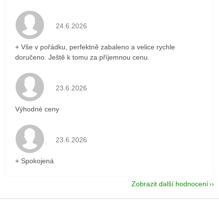
Hodnocení obchodu je 5 z 5 hvězdiček.
24.6.2026
+ Vše v pořádku, perfektně zabaleno a velice rychle
doručeno. Ještě k tomu za příjemnou cenu.
Hodnocení obchodu je 5 z 5 hvězdiček.
23.6.2026
Výhodné ceny
Hodnocení obchodu je 5 z 5 hvězdiček.
23.6.2026
+ Spokojená
Zobrazit další hodnocení
Z
á