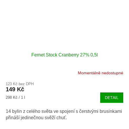
Fernet Stock Cranberry 27% 0,5l
Momentálně nedostupné
123 Kč bez DPH
149 Kč
Měrná
298 Kč / 1 l
DETAIL
cena:
14 bylin z celého světa ve spojení s čerstvými brusinkami
přináší jedinečnou svěží chuť.