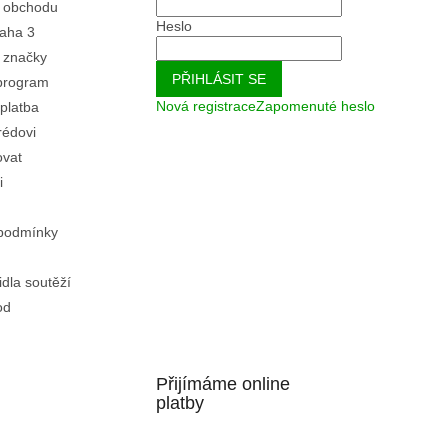
 obchodu
Heslo
aha 3
 značky
PŘIHLÁSIT SE
program
Nová registrace
Zapomenuté heslo
platba
rédovi
ovat
i
podmínky
idla soutěží
od
Přijímáme online
platby