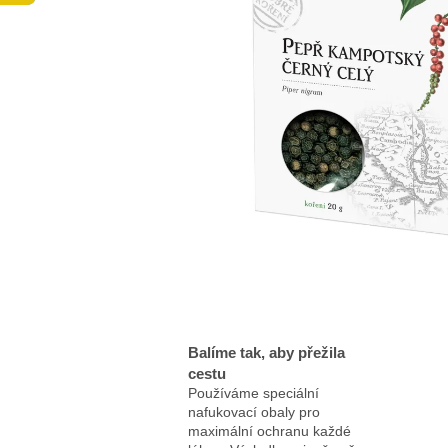
Balíme tak, aby přežila
cestu
Používáme speciální
nafukovací obaly pro
maximální ochranu každé