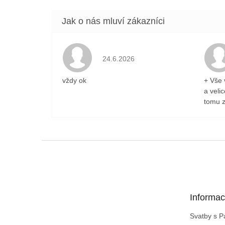
Hodnocení obchodu je 5 z 5 hvězdiček
24.6.2026
vždy ok
+ Vše 
a veli
tomu z
Z
á
p
a
t
Informac
í
Svatby s 