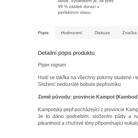
láhve. Výsledkem je, že přes
99 % zásilek dorazí v
perfektním stavu.
Popis
Hodnocení
Diskuze
Značka
Detailní popis produktu
Piper nigrum
Hodí se takřka na všechny pokrmy studené i t
Složení: nedozrálé bobule pepřovníku
Země původu: provincie Kampot (Kambod
Kampotský pepř pocházející z provincie Kampo
Je to dáno podnebím, složením půdy a r
pikantnost a chuťové tóny připomínající eukaly