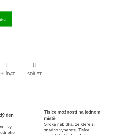
íku
HLÍDAT
SDÍLET
Tisíce možností na jednom
dý den
místě
Široká nabídka, ze které si
eli vy.
snadno vyberete. Tisíce
ýhodného