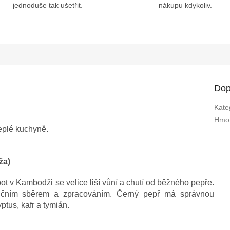
jednoduše tak ušetřit.
nákupu kdykoliv.
Dop
Kate
Hmot
eplé kuchyně.
ža)
t v Kambodži se velice liší vůní a chutí od běžného pepře.
učním sběrem a zpracováním. Černý pepř má správnou
ptus, kafr a tymián.