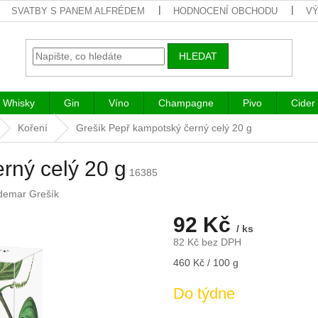
SVATBY S PANEM ALFRÉDEM
HODNOCENÍ OBCHODU
VÝ
HLEDAT
Whisky
Gin
Víno
Champagne
Pivo
Cider
Koření
Grešík Pepř kampotský černý celý 20 g
rný celý 20 g
16385
demar Grešík
92 Kč
/ ks
82 Kč bez DPH
Měrná
460 Kč / 100 g
cena:
Do týdne