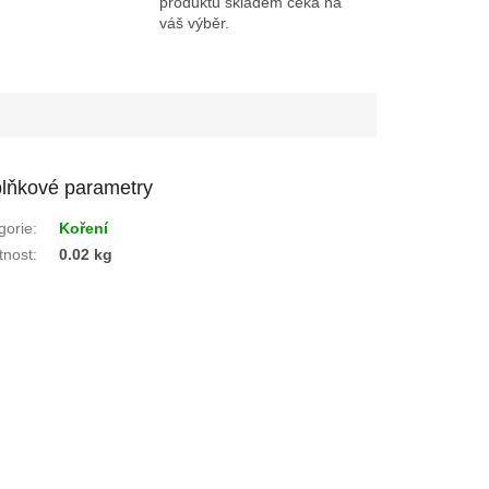
produktů skladem čeká na
váš výběr.
lňkové parametry
gorie
:
Koření
nost
:
0.02 kg