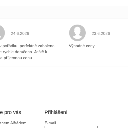
.
Hodnocení obchodu je 5 z 5 hvězdiček.
Hodnocení obchodu 
24.6.2026
23.6.2026
v pořádku, perfektně zabaleno
Výhodné ceny
ce rychle doručeno. Ještě k
a příjemnou cenu.
e pro vás
Přihlášení
Panem Alfrédem
E-mail