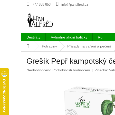
Přejít
777 858 853
info@panalfred.cz
na
obsah
Destiláty
Výhodné akční balíčky
Rum
Domů
Potraviny
Přísady na vaření a pečení
Grešík Pepř kampotský če
Průměrné
Neohodnoceno
Podrobnosti hodnocení
Značka:
Val
hodnocení
produktu
je
0,0
z
5
hvězdiček.