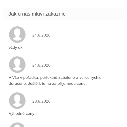
Hodnocení obchodu je 5 z 5 hvězdiček.
24.6.2026
vždy ok
Hodnocení obchodu je 5 z 5 hvězdiček.
24.6.2026
+ Vše v pořádku, perfektně zabaleno a velice rychle
doručeno. Ještě k tomu za příjemnou cenu.
Hodnocení obchodu je 5 z 5 hvězdiček.
23.6.2026
Výhodné ceny