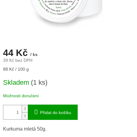
44 Kč
/ ks
39 Kč bez DPH
Měrná
88 Kč / 100 g
cena:
Skladem
(1 ks)
Možnosti doručení
Přidat do košíku
Kurkuma mletá 50g.