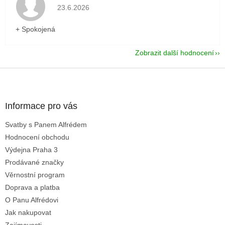
Hodnocení obchodu je 5 z 5 hvězdiček.
23.6.2026
+ Spokojená
Zobrazit další hodnocení
Z
á
p
a
Informace pro vás
t
Svatby s Panem Alfrédem
í
Hodnocení obchodu
Výdejna Praha 3
Prodávané značky
Věrnostní program
Doprava a platba
O Panu Alfrédovi
Jak nakupovat
Zajímavosti