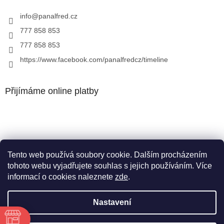
info
@
panalfred.cz
777 858 853
777 858 853
https://www.facebook.com/panalfredcz/timeline
Přijímáme online platby
Tento web používá soubory cookie. Dalším procházením
Facebook
tohoto webu vyjadřujete souhlas s jejich používáním. Více
informací o cookies naleznete
zde
.
Nastavení
Vytvořil Shoptet