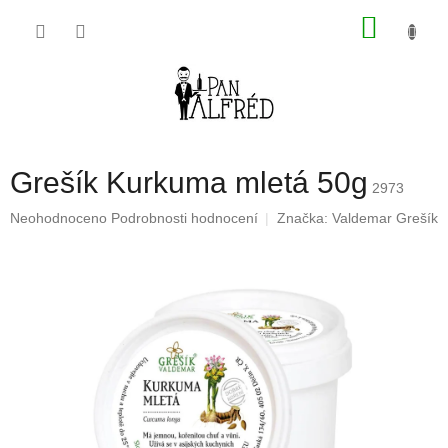
Přejít
NÁKU
na
obsah
KOŠÍK
Grešík Kurkuma mletá 50g
2973
Průměrné
Neohodnoceno
Podrobnosti hodnocení
Značka:
Valdemar Grešík
hodnocení
produktu
je
0,0
z
5
hvězdiček.